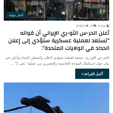
أخبار دولية
9٬923
0
k hor
أعلن الحر-س الثو-ري الإيراني أن قواته
“تستعد لعملية عسكرية ستؤدي إلى إعلان
الحداد في الولايات المتحدة”.
الحر-س الثو-ري: نستعد لعملية ستؤدي لإعلان واشنطن الحداد وأعلن في
بيان حول استكمال الموجة الخامسة والعشرين من عملية “نصر 2″،…
أكمل القراءة »