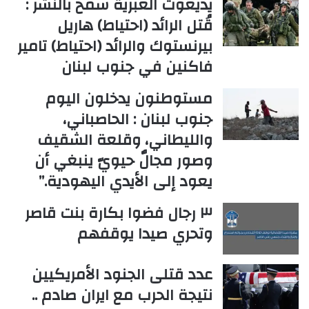
يديعوت العبرية سمح بالنشر :
قُتل الرائد (احتياط) هاريل
بيرنستوك والرائد (احتياط) تامير
فاكنين في جنوب لبنان
مستوطنون يدخلون اليوم
جنوب لبنان : الحاصباني،
والليطاني، وقلعة الشقيف
وصور مجالٌ حيويّ ينبغي أن
يعود إلى الأيدي اليهودية.”
٣ رجال فضوا بكارة بنت قاصر
وتحري صيدا يوقفهم
عدد قتلى الجنود الأمريكيين
نتيجة الحرب مع ايران صادم ..