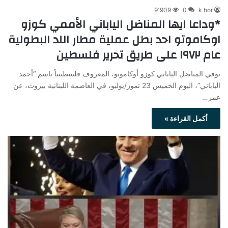
9٬909
0
k hor
*وداعا ايها المناضل الياباني الأممي كوزو
اوكاموتو احد بطل عملية مطار اللد البطولية
عام ١٩٧٢ على طريق تحرير فلسطين
توفي المناضل الياباني كوزو أوكاموتو، المعروف فلسطينياً باسم “أحمد
الياباني”، اليوم الخميس 23 تموز/يوليو، في العاصمة اللبنانية بيروت، عن
عمر…
أكمل القراءة »