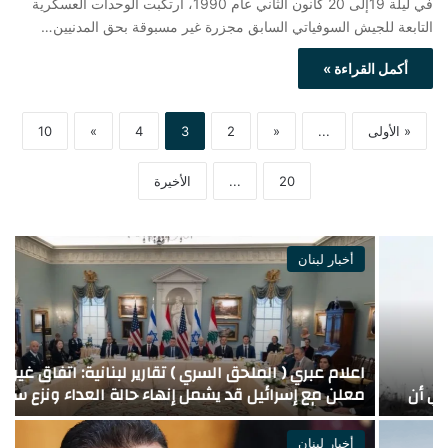
في ليلة 19إلى 20 كانون الثاني عام 1990، ارتكبت الوحدات العسكرية
التابعة للجيش السوفياتي السابق مجزرة غير مسبوقة بحق المدنيين…
أكمل القراءة »
« الأولى
...
«
2
3
4
»
10
20
...
الأخيرة
أخبار لبنان
اعلام عبري ( الملحق السري ) تقارير لبنانية: اتفاق غير
ا
معلن مع إسرائيل قد يشمل إنهاء حالة العداء ونزع سلاح
و
حز\\ب الله
أخبار لبنان