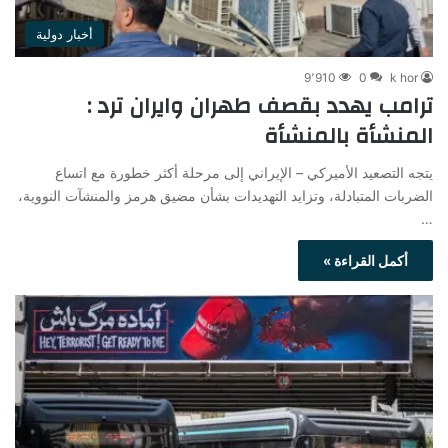
أخبار دولية
9٬910
0
k hor
ترامب يهدد بقصف طهران وايران ترد :
المنشأة بالمنشأة
يتجه التصعيد الأميركي – الإيراني إلى مرحلة أكثر خطورة مع اتساع
الضربات المتبادلة، وتزايد التهديدات بشأن مضيق هرمز والمنشآت النووية،
…
أكمل القراءة »