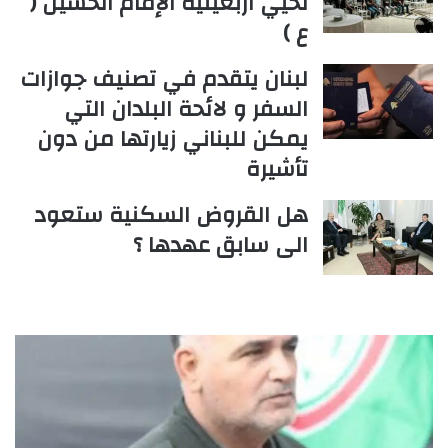
تحيي اربعينية الإمام الحسين (
ع )
لبنان يتقدم في تصنيف جوازات
السفر و لائحة البلدان التي
يمكن للبناني زيارتها من دون
تأشيرة
هل القروض السكنية ستعود
الى سابق عهدها ؟