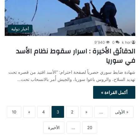
أخبار دولية
9٬940
0
k hor
الدقائق الأخيرة : اسرار سقوط نظام الأسد
في سوريا
شهادة ضابط سوري حصرياً لصفحة احترام: “الأسد اقتيد من قصره تحت
تهديد السلاح، والروس باعوا سوريا، والجيش أُمر بالانسحاب تحت…
أكمل القراءة »
« الأولى
...
«
2
3
4
»
10
20
...
الأخيرة