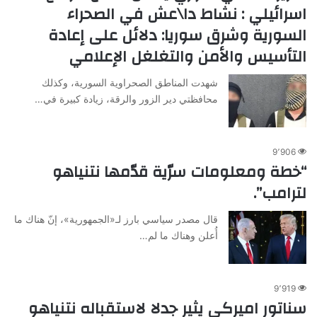
اسرائيلي : نشاط دا\عش في الصحراء
السورية وشرق سوريا: دلائل على إعادة
التأسيس والأمن والتغلغل الإعلامي
شهدت المناطق الصحراوية السورية، وكذلك
محافظتي دير الزور والرقة، زيادة كبيرة في…
9٬906
“خطة ومعلومات سرّية قدّمها نتنياهو
لترامب”.
قال مصدر سياسي بارز لـ«الجمهورية»، إنّ هناك ما
أُعلن وهناك ما لم…
9٬919
سناتور اميركي يثير جدلا لاستقباله نتنياهو