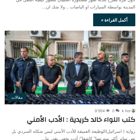
المدينة بواسطة السيارات او الباصات .. ولا شك ان…
أكمل القراءة »
مقالات
9٬954
0
k hor
كتب اللواء خالد كريدية : الأدب الأمني
رواية ( اسرائيل)الوظيفة العميقة للأدب الأمني ليس شكله السردي بل
نص ساتر أكثر منه نصا” كاشفا”؛ أدب يخفي بقدر ما…