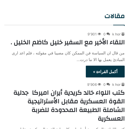
جنوب لبنان
يعود إلى الأيدي اليهودية.”
مقالات
9٬901
0
k hor
اللقاء الأخير مع السفير خليل كاظم الخليل .
من قال ان السياسة فن الممكن كان مصيبا في مقولته ، فلم اعد ارى
المبادئ يعمل بها الا ما درت…
أكمل القراءة »
9٬906
0
k hor
كتب اللواء خالد كريدية أيران اميركا جدلية
القوة العسكرية مقابل الأستراتيجية
الشاملة الطبيعة المحدودة للضربة
العسكرية