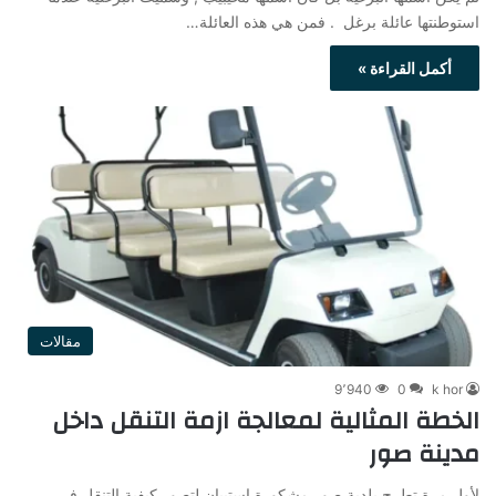
استوطنتها عائلة برغل . فمن هي هذه العائلة…
أكمل القراءة »
مقالات
9٬940
0
k hor
الخطة المثالية لمعالجة ازمة التنقل داخل
مدينة صور
لأول مرة تطرح بلدية صور مشكورة استبيان لتصور كيفية التنقل في