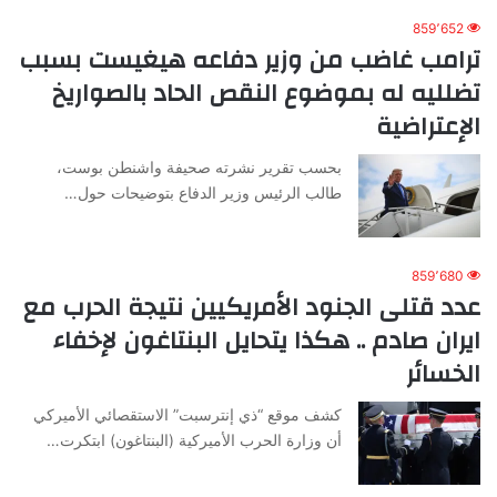
859٬652
ترامب غاضب من وزير دفاعه هيغيست بسبب
تضلليه له بموضوع النقص الحاد بالصواريخ
الإعتراضية
بحسب تقرير نشرته صحيفة واشنطن بوست،
طالب الرئيس وزير الدفاع بتوضيحات حول…
859٬680
عدد قتلى الجنود الأمريكيين نتيجة الحرب مع
ايران صادم .. هكذا يتحايل البنتاغون لإخفاء
الخسائر
كشف موقع “ذي إنترسبت” الاستقصائي الأميركي
أن وزارة الحرب الأميركية (البنتاغون) ابتكرت…