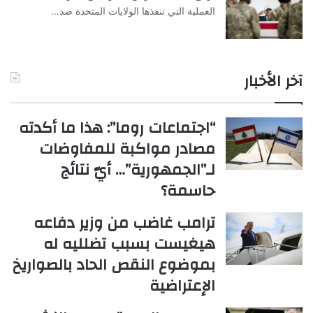
العملية التي تنفذها الولايات المتحدة ضد…
آخر الأخبار
“اجتماعات روما”: هذا ما أكدته
مصادر مواكبة للمفاوضات
لـ”الجمهورية”… أيّ نتائج
حاسمة؟
ترامب غاضب من وزير دفاعه
هيغيست بسبب تضلليه له
بموضوع النقص الحاد بالصواريخ
الإعتراضية