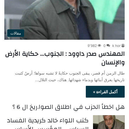
مقالات
9٬982
0
k hor
المهندس صدر داوود : الجنوب… حكاية الأرض
والإنسان
طال الزمن أم قصر، يبقى الجنوب حكايةً لا تشبه سواها؛ أرضٌ كتبت
تاريخها بعرق أبنائها وبدماء شهدائها. هناك، حيث التلال…
أكمل القراءة »
هل اخطأ الحزب في اطلاق الصوا.ريخ ال 6 ؟
كتب اللواء خالد كريدية الفساد