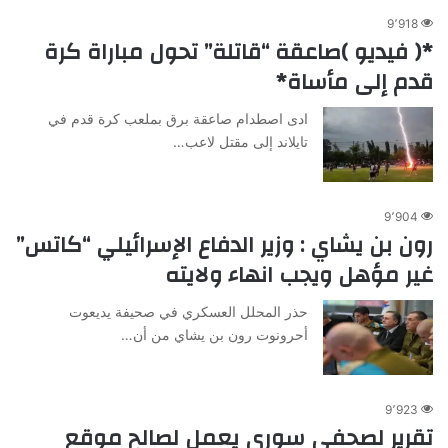
9٬918
*( فيديو )صاعقة “قاتلة” تحول مباراة كرة
قدم إلى مأساة*
ادى اصطدام صاعقة برق بملعب كرة قدم في
تايلاند إلى مقتل لاعب…
9٬904
رون بن يشاي : وزير الدفاع الإسرائيلي “كاتس”
غير مؤهل ويجب انهاء ولايته
حذر المحلل العسكري في صحيفة يديعوت
أحرونوت رون بن يشاي من أن…
9٬923
تقرير لصحفي سوري يعمل لصالح موقع