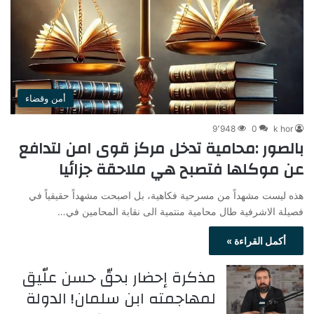
أمن وقضاء
9٬948
0
k hor
بالصور :محامية تدخل مركز قوى امن لتدافع
عن موكلها فتصبح هي ملاحقة جزائيا
هذه ليست مشهداً من مسرحية فكاهية، بل اصبحت مشهداً حقيقياً في
فصيلة الاشرفية طال محامية منتمية الى نقابة المحامين في…
أكمل القراءة »
مذكرة إحضار بحقّ حسن علّيق
لمهاجمته ابن سلمان! الدولة