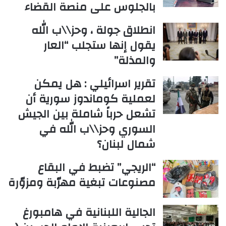
بالجلوس على منصة القضاء
انطلاق جولة ، وحز\\ب الله
يقول إنها ستجلب “العار
والمذلة”
تقرير اسرائيلي : هل يمكن
لعملية كوماندوز سورية أن
تشعل حرباً شاملة بين الجيش
السوري وحز\\ب الله في
شمال لبنان؟
“الريجي” تضبط في البقاع
مصنوعات تبغية مهرّبة ومزوّرة
الجالية اللبنانية في هامبورغ