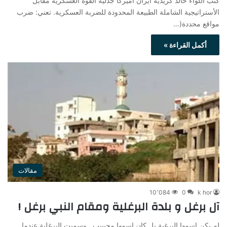
كتب اللواء خالد كريدية أيران اميركا جدلية القوة العسكرية مقابل
الأستراتيجية الشاملة الطبيعة المحدودة للضربة العسكرية. تعني: ضرب
مواقع محددة(…
أكمل القراءة »
مقالات
10٬084
0
k hor
آل برغل و بلدة البرغلية ومقام النبي برغل !
لم يكن اسمها البرغية بل كان اسمها محيبيب , وسميت البرغلية عندما