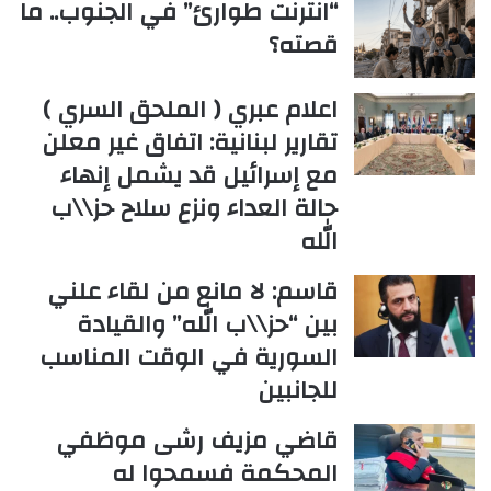
“انترنت طوارئ” في الجنوب.. ما
قصته؟
اعلام عبري ( الملحق السري )
تقارير لبنانية: اتفاق غير معلن
مع إسرائيل قد يشمل إنهاء
حالة العداء ونزع سلاح حز\\ب
الله
قاسم: لا مانع من لقاء علني
بين “حز\\ب الله” والقيادة
السورية في الوقت المناسب
للجانبين
قاضي مزيف رشى موظفي
المحكمة فسمحوا له