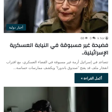
أخبار دولية
68
0
k hor
فضيحة غير مسبوقة في النيابة العسكرية
الإسرائيلية..
تتصاعد في إسرائيل أزمة غير مسبوقة في القضاء العسكري، مع اقتراب
انفجار ملف قد يفتح “صندوق باندورا” ويكشف ممارسات حساسة…
أكمل القراءة »