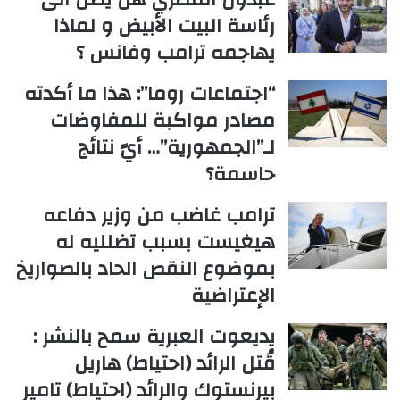
رئاسة البيت الأبيض و لماذا
يهاجمه ترامب وفانس ؟
“اجتماعات روما”: هذا ما أكدته
مصادر مواكبة للمفاوضات
لـ”الجمهورية”… أيّ نتائج
حاسمة؟
ترامب غاضب من وزير دفاعه
هيغيست بسبب تضلليه له
بموضوع النقص الحاد بالصواريخ
الإعتراضية
يديعوت العبرية سمح بالنشر :
قُتل الرائد (احتياط) هاريل
بيرنستوك والرائد (احتياط) تامير