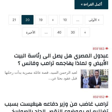
أكمل القراءة »
« الأولى
...
10
«
19
20
21
»
30
40
...
الأخيرة
859٬663
عبدول المصري هل يصل الى رئاسة البيت
الأبيض و لماذا يهاجمه ترامب وفانس ؟
لعبد الرحمن السيد، قصة عائلة مصرية بدأت رحلتها
قبل عقود بحثا عن…
859٬652
ترامب غاضب من وزير دفاعه هيغيست بسبب
تضلليه له بموضوع النقص الحاد بالصواريخ