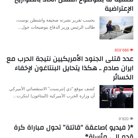
الإعتراضية
بحسب تقرير نشرته صحيفة واشنطن بوست،
طالب الرئيس وزير الدفاع بتوضيحات حول…
859٬686
عدد قتلى الجنود الأمريكيين نتيجة الحرب مع
ايران صادم .. هكذا يتحايل البنتاغون لإخفاء
الخسائر
كشف موقع “ذي إنترسبت” الاستقصائي الأميركي
أن وزارة الحرب الأميركية (البنتاغون) ابتكرت…
9٬920
*( فيديو )صاعقة “قاتلة” تحول مباراة كرة
قدم إلى مأساة*