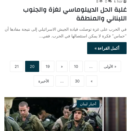
8
0
k hor
غلبة الحل الديبلوماسي لغزة والجنوب
اللبناني والمنطقة
في الحرب على غزة توصلت قيادة الجيش الاسرائيلي إلى نتيجة مفادها أن
’’حماس‘‘ فكرة لا يمكن استئصالها في الحرب. ففي…
أكمل القراءة »
« الأولى
...
10
«
19
20
21
»
30
...
الأخيرة
أخبار لبنان