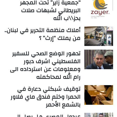
“جمعية زاير” تحت المجهر
البريطاني لشبهات صلات
بحز\\ب الله
أملاك منظمة التحرير في لبنان..
من يملك “إرث” ؟
تدهور الوضع الصحي للسفير
الفلسطيني اشرف دبور
ومعلومات عن استرداده الى
رام الله لمحاكمته
توقيف شبكتي دعارة في
الحمرا وختم فندق ماي فلاور
بالشمع الأحمر
عبدول المصري هل يصل الى