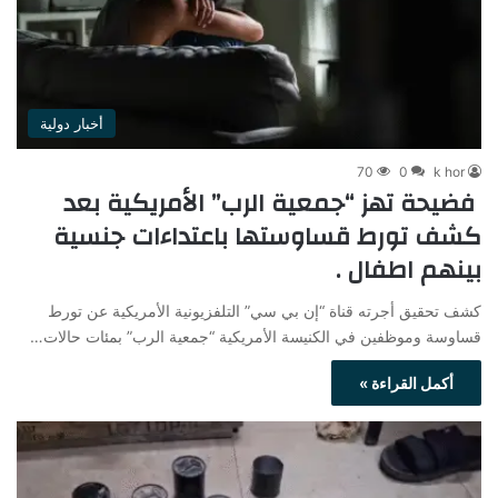
أخبار دولية
70
0
k hor
فضيحة تهز “جمعية الرب” الأمريكية بعد
كشف تورط قساوستها باعتداءات جنسية
بينهم اطفال .
كشف تحقيق أجرته قناة “إن بي سي” التلفزيونية الأمريكية عن تورط
قساوسة وموظفين في الكنيسة الأمريكية “جمعية الرب” بمئات حالات…
أكمل القراءة »