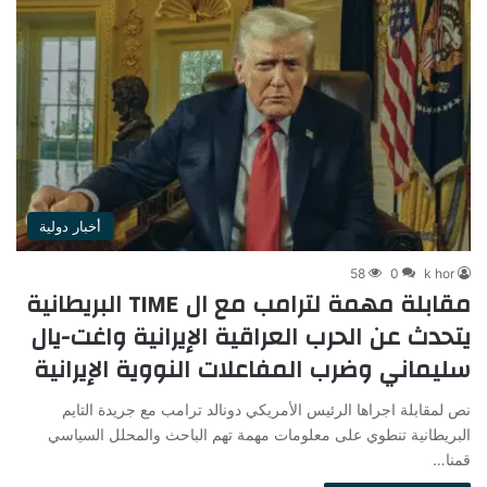
أخبار دولية
58
0
k hor
مقابلة مهمة لترامب مع ال TIME البريطانية
يتحدث عن الحرب العراقية الإيرانية واغت-يال
سليماني وضرب المفاعلات النووية الإيرانية
نص لمقابلة اجراها الرئيس الأمريكي دونالد ترامب مع جريدة التايم
البريطانية تنطوي على معلومات مهمة تهم الباحث والمحلل السياسي
قمنا…