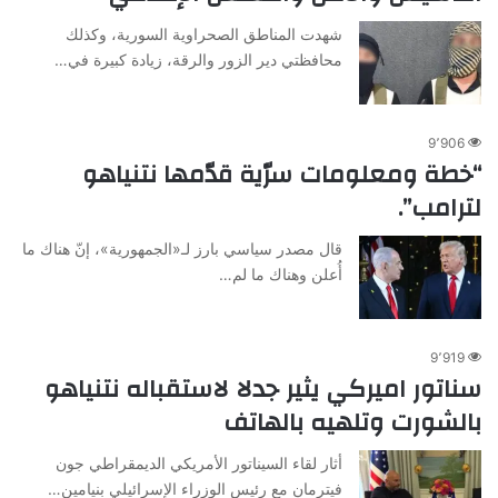
شهدت المناطق الصحراوية السورية، وكذلك
محافظتي دير الزور والرقة، زيادة كبيرة في…
9٬906
“خطة ومعلومات سرّية قدّمها نتنياهو
لترامب”.
قال مصدر سياسي بارز لـ«الجمهورية»، إنّ هناك ما
أُعلن وهناك ما لم…
9٬919
سناتور اميركي يثير جدلا لاستقباله نتنياهو
بالشورت وتلهيه بالهاتف
أثار لقاء السيناتور الأمريكي الديمقراطي جون
فيترمان مع رئيس الوزراء الإسرائيلي بنيامين…