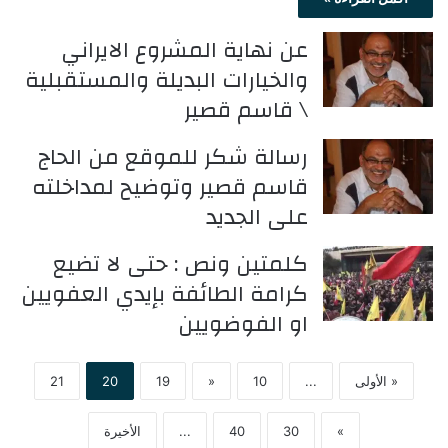
عن نهاية المشروع الايراني
والخيارات البديلة والمستقبلية
\ قاسم قصير
رسالة شكر للموقع من الحاج
قاسم قصير وتوضيح لمداخلته
على الجديد
كلمتين ونص : حتى لا تضيع
كرامة الطائفة بإيدي العفويين
او الفوضويين
« الأولى
...
10
«
19
20
21
»
30
40
...
الأخيرة