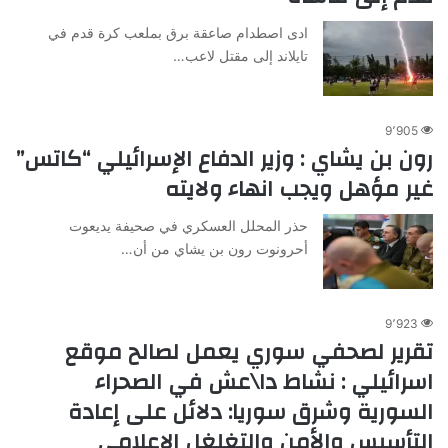
ادى اصطدام صاعقة برق بملعب كرة قدم في
تايلاند إلى مقتل لاعب…
9٬905
رون بن يشاي : وزير الدفاع الإسرائيلي “كاتس”
غير مؤهل ويجب انهاء ولايته
حذر المحلل العسكري في صحيفة يديعوت
أحرونوت رون بن يشاي من أن…
9٬923
تقرير لصحفي سوري يعمل لصالح موقع
اسرائيلي : نشاط دا\عش في الصحراء
السورية وشرق سوريا: دلائل على إعادة
التأسيس والأمن والتغلغل الإعلامي