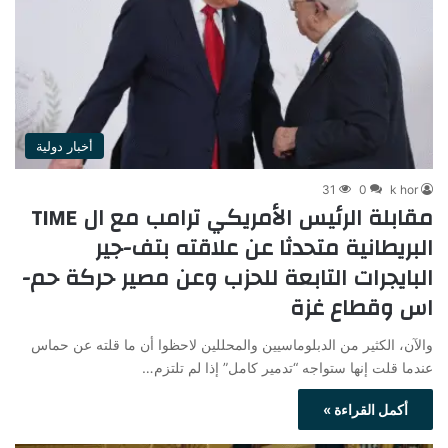
أخبار دولية
31
0
k hor
مقابلة الرئيس الأمريكي ترامب مع ال TIME
البريطانية متحدثا عن علاقته بتف-جير
البايجرات التابعة للحزب وعن مصير حركة حم-
اس وقطاع غزة
والآن، الكثير من الدبلوماسيين والمحللين لاحظوا أن ما قلته عن حماس
عندما قلت إنها ستواجه “تدمير كامل” إذا لم تلتزم…
أكمل القراءة »