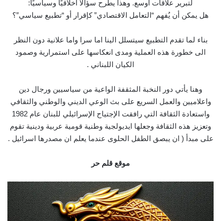
لتبرير علاقات أوسع. وهذا يطرح سؤالًا أخلاقيًا وسياسيًا:
هل يمكن أن يُفهم “التعامل الاقتصادي” كإقرار أو “تطبيع سياسي”؟
بناء لما تقدم التطبيع سيتسلل الينا اما سرا واما علانية دون النظر
الى خطورة هذه العملية ومدى انعكاسها على استمرارية وصمود
الكيان اللبناني .
وهنا يأتي دور النخبة المثقفة الواعية من سياسيين ورجال دين
واعلاميين والعمل السريع على بث الوعي الديني والوطني والثقافي
واستعادة الثقافة التي رافقت الإجتياح الإسرائيلي للبنان عام 1982
وتعزيز هذه الثقافة وجعلها ايديولجية وطنية قومية عربية ودينية تقوم
على مبدأ ( ان يبصق الطفل الحلوى عندما يعلم ان مصدرها اسرائيل .
موقع قلم حر