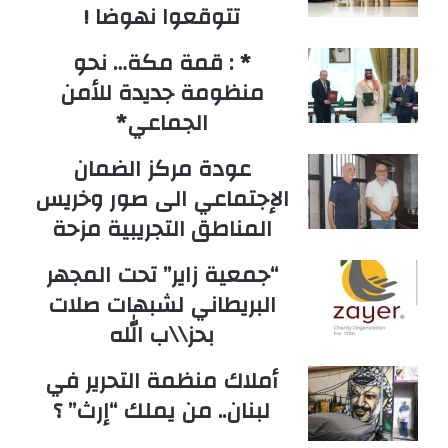
تتوقعوا نهوضا !
* : قمة مكة… نحو
منظومة جديدة للأمن
الجماعي*
عودة مركز الضمان
الإجتماعي الى صور وخريس
المناطق التجريبية مزحة
“جمعية زاير” تحت المجهر
البريطاني لشبهات صلات
بحز\\ب الله
أملاك منظمة التحرير في
لبنان.. من يملك “إرث” ؟