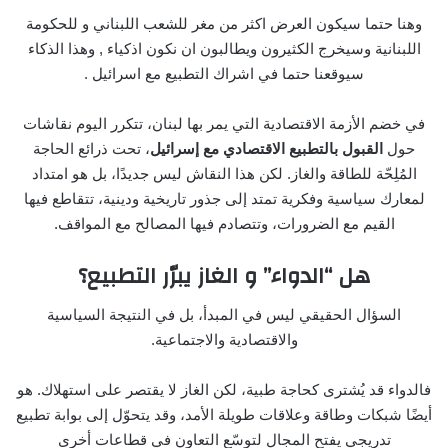
وهنا حتما سيكون العرض اكثر من مغر للشعب اللبناني و للحكومة
اللبنانية وسيخرج الكثيرون ويطالبون ان نكون اذكياء , وهذا الذكاء
سيوقعنا حتما في اشراك التطبيع مع اسرائيل .
في خضم الأزمة الاقتصادية التي يمر بها لبنان، تتكرر اليوم نقاشات
حول
القبول بالتطبيع الاقتصادي مع إسرائيل
، تحت ذرائع الحاجة
المُلِحّة للطاقة والغاز. لكن هذا النقاش ليس جديدًا، بل هو امتداد
لمعارك سياسية وفكرية تمتد إلى جذور تاريخية ودينية، تتقاطع فيها
القيم مع الضرورات، وتتصادم فيها المصالح مع المواقف.
هل “الدواء” و الغاز يبرّر التطبيع؟
السؤال الحقيقي ليس في المبدأ، بل في النتيجة السياسية
والاقتصادية والاجتماعية.
فالدواء قد يُشترى كحاجة طبية، لكن الغاز لا يقتصر على استهلاك. هو
أيضًا شبكات وطاقة وعلاقات طويلة الأمد، وقد يتحوّل إلى بوابة تطبيع
تدريجي يفتح المجال لتوسّع التعاون في قطاعات أخرى