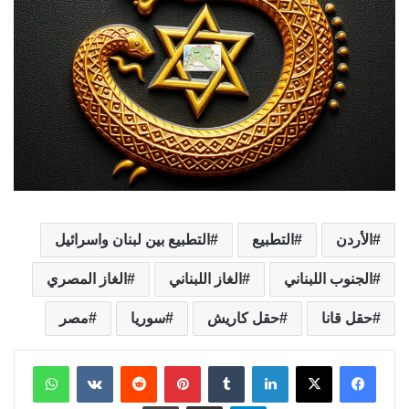
الأردن
التطبيع
التطبيع بين لبنان واسرائيل
الجنوب اللبناني
الغاز اللبناني
الغاز المصري
حقل قانا
حقل كاريش
سوريا
مصر
لينكدإن
بينتيريست
واتساب
تيلقرام
مشاركة عبر البريد
طباعة