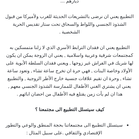
ديارهم …
التطبيع يعني ان نرضى بالتشريعات الحديثة للغرب ولأميركا من قبول
الشذوذ الجنسي واللواط والسحاق تحت ستار تقديس الحرية
الشخصية .
التطبيع يعني ان فقدان الترابط الأسري الذي لا زلنا متمسكين به
كمجتمعات شرقية وعربية واسلامية , يعني ان الزوجة يمكن ان يكون
لها شريك في الفراش غير زوجها , ويعني فقدان السلطة الأبوية على
الأولاد وخاصة البنات , فهي حرة ان تخرج ساعة تشاء , وتعود ساعة
تشاء , وحرة ان تقيم علاقات جنسية خارج الأطر الزوجية , والتطبيع
يعني ان يشتري الغني الأطفال للممارسة الشذوذ الجنسي معهم ,
هذا ان لم يأت زمن يقتلع فيه الأطفال من احضان ابائهم .
كيف سيتسلل التطبيع الى مجتمعنا ؟
سيتسلل التطبيع الى مجتمعاتنا بحجة المنطق والوعي والتطور
الإقتصادي والثقاقي .على سبيل المثال :