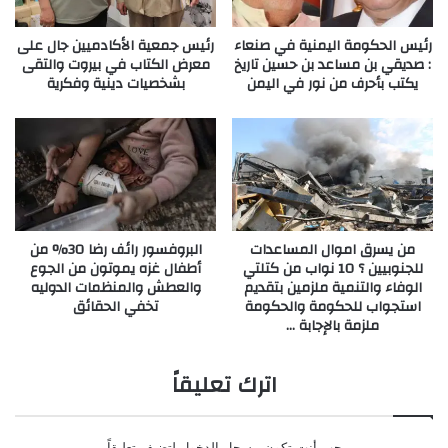
رئيس الحكومة اليمنية في صنعاء
رئيس جمعية الأكادميين جال على
: صديقي بن مساعد بن حسين تاريخ
معرض الكتاب في بيروت والتقى
يكتب بأحرف من نور في اليمن
بشخصيات دينية وفكرية
من يسرق اموال المساعدات
البروفسور رائف رضا 30% من
للجنوبيين ؟ 10 نواب من كتلتي
أطفال غزه يموتون من الجوع
الوفاء والتنمية ملزمين بتقديم
والعطش والمنظمات الدوليه
استجواب للحكومة والحكومة
تخفي الحقائق
ملزمة بالإجابة …
اترك تعليقاً
يجب أنت تكون
مسجل الدخول
لتضيف تعليقاً.