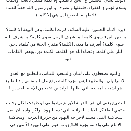
الوليد يسأل الحسين ع : نحن لا نطلب إلا كلمة فلتقل بايعتُ، وأذهب
بسلام لجموع الفقراء، فلتقلها وانصرف يا ابن رسول الله حقناً للدماء
فلتقلها ما أصغرها إن هي إلا كلمة).
(يرد الامام الحسين عليه السلام: كبرت الكلمة، وهل البيعة إلا كلمة؟
ما دين المرء سوى كلمة؟ ما شرف الرجل سوى كلمة؟ ما شرف الله
سوى كلمة؟ أتعرف ما معنى الكلمة؟ مفتاح الجنة في كلمة، دخول
النار على كلمة، وقضاء الله هو الكلمة. الكلمة نور، وبعض الكلمات
قبور…
واليوم يضغطون على لبنان والشعب اللبناني بالتطبيع مع العدو
الإسرائيلي , والتطبيع ليس مجرد كلمة نوقع عليها ونمشي , فالتطبيع
هو اشبه بالمبايعة التي طلبها الوليد بن عتبه من الإمام الحسين !
التطبيع يعني ان نقر بالديانة الإبراهيمية والتي لو طبقت لكان وجاب
حتمي الغاء كل الآيات القرآنية التي تذم اليهود , ولكن واجبا ان نقبل
بمحاكمة النبي محمد لإخراجه اليهود من جزيرة العرب , ومحاكمة
الإمام علي وادانته بجرم اقتلاع باب خيبر على اليهود الآمنين في