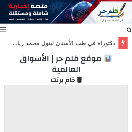
بحث عن
ا
دكتوراة في طب الأسنان لبتول محمد زيات ابنة الدكتورة هنادي عباس واتحاد الجمعيات الأهلية زارها مهنئا
موقع قلم حر | الأسواق
العالمية
🛢 خام برنت