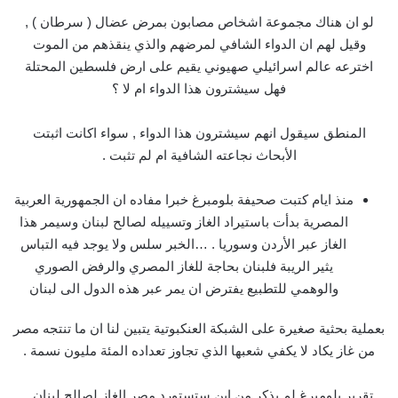
لو ان هناك مجموعة اشخاص مصابون بمرض عضال ( سرطان ) ,
وقيل لهم ان الدواء الشافي لمرضهم والذي ينقذهم من الموت
اخترعه عالم اسرائيلي صهيوني يقيم على ارض فلسطين المحتلة
فهل سيشترون هذا الدواء ام لا ؟
المنطق سيقول انهم سيشترون هذا الدواء , سواء اكانت اثبتت
الأبحاث نجاعته الشافية ام لم تثبت .
منذ ايام كتبت صحيفة بلومبرغ خبرا مفاده ان الجمهورية العربية
المصرية بدأت باستيراد الغاز وتسييله لصالح لبنان وسيمر هذا
الغاز عبر الأردن وسوريا . …الخبر سلس ولا يوجد فيه التباس
يثير الريبة فلبنان بحاجة للغاز المصري والرفض الصوري
والوهمي للتطبيع يفترض ان يمر عبر هذه الدول الى لبنان
بعملية بحثية صغيرة على الشبكة العنكبوتية يتبين لنا ان ما تنتجه مصر
من غاز يكاد لا يكفي شعبها الذي تجاوز تعداده المئة مليون نسمة .
تقرير بلومبرغ لم يذكر من اين ستستورد مصر الغاز لصالح لبنان ,