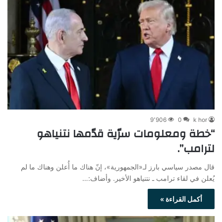
9٬906
0
k hor
“خطة ومعلومات سرّية قدّمها نتنياهو
لترامب”.
قال مصدر سياسي بارز لـ«الجمهورية»، إنّ هناك ما أُعلن وهناك ما لم
يُعلن في لقاء ترامب ـ نتنياهو الأخير. وأضاف:…
أكمل القراءة »