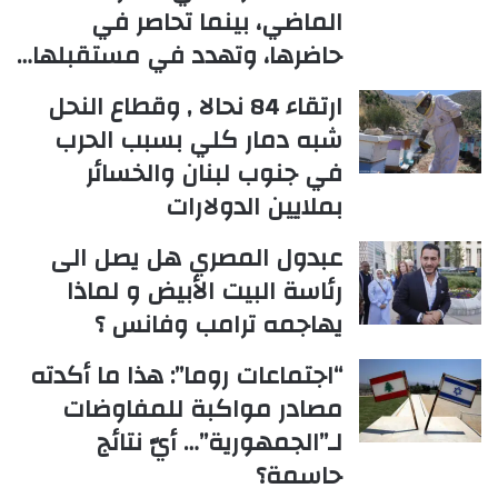
الماضي، بينما تحاصر في
حاضرها، وتهدد في مستقبلها…
ارتقاء 84 نحالا , وقطاع النحل
شبه دمار كلي بسبب الحرب
في جنوب لبنان والخسائر
بملايين الدولارات
عبدول المصري هل يصل الى
رئاسة البيت الأبيض و لماذا
يهاجمه ترامب وفانس ؟
“اجتماعات روما”: هذا ما أكدته
مصادر مواكبة للمفاوضات
لـ”الجمهورية”… أيّ نتائج
حاسمة؟