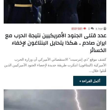
859٬681
0
k hor
عدد قتلى الجنود الأمريكيين نتيجة الحرب مع
ايران صادم .. هكذا يتحايل البنتاغون لإخفاء
الخسائر
كشف موقع “ذي إنترسبت” الاستقصائي الأميركي أن وزارة الحرب
الأميركية (البنتاغون) ابتكرت طريقة جديدة لإحصاء الجنود الأميركيين الذين
قُتلوا خلال…
أكمل القراءة »