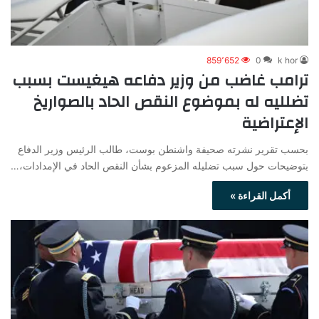
859٬652
0
k hor
ترامب غاضب من وزير دفاعه هيغيست بسبب
تضلليه له بموضوع النقص الحاد بالصواريخ
الإعتراضية
بحسب تقرير نشرته صحيفة واشنطن بوست، طالب الرئيس وزير الدفاع
بتوضيحات حول سبب تضليله المزعوم بشأن النقص الحاد في الإمدادات،…
أكمل القراءة »