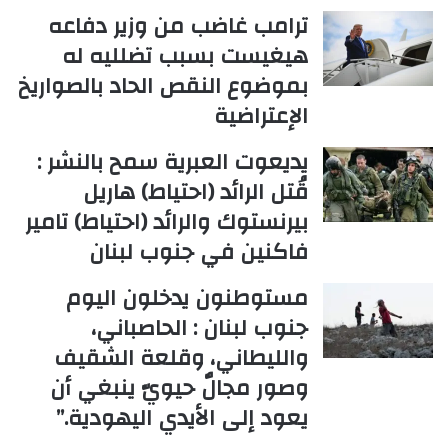
ترامب غاضب من وزير دفاعه
هيغيست بسبب تضلليه له
بموضوع النقص الحاد بالصواريخ
الإعتراضية
يديعوت العبرية سمح بالنشر :
قُتل الرائد (احتياط) هاريل
بيرنستوك والرائد (احتياط) تامير
فاكنين في جنوب لبنان
مستوطنون يدخلون اليوم
جنوب لبنان : الحاصباني،
والليطاني، وقلعة الشقيف
وصور مجالٌ حيويّ ينبغي أن
يعود إلى الأيدي اليهودية.”