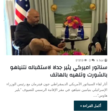
9٬919
0
k hor
سناتور اميركي يثير جدلا لاستقباله نتنياهو
بالشورت وتلهيه بالهاتف
أثار لقاء السيناتور الأمريكي الديمقراطي جون فيترمان مع رئيس الوزراء
الإسرائيلي بنيامين نتنياهو، في مقر الإقامة الرسمي للضيوف “بلير
هاوس”،…
أكمل القراءة »