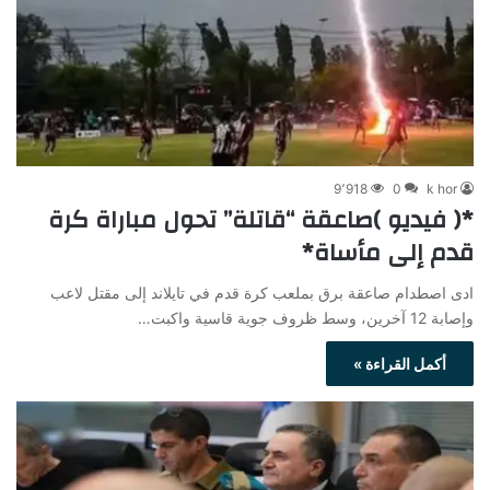
9٬918
0
k hor
*( فيديو )صاعقة “قاتلة” تحول مباراة كرة
قدم إلى مأساة*
ادى اصطدام صاعقة برق بملعب كرة قدم في تايلاند إلى مقتل لاعب
وإصابة 12 آخرين، وسط ظروف جوية قاسية واكبت…
أكمل القراءة »