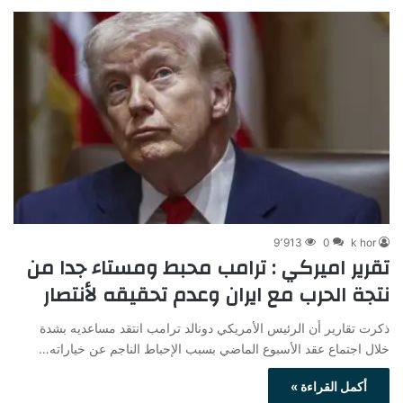
9٬913
0
k hor
تقرير اميركي : ترامب محبط ومستاء جدا من
نتجة الحرب مع ايران وعدم تحقيقه لأنتصار
ذكرت تقارير أن الرئيس الأمريكي دونالد ترامب انتقد مساعديه بشدة
خلال اجتماع عقد الأسبوع الماضي بسبب الإحباط الناجم عن خياراته…
أكمل القراءة »