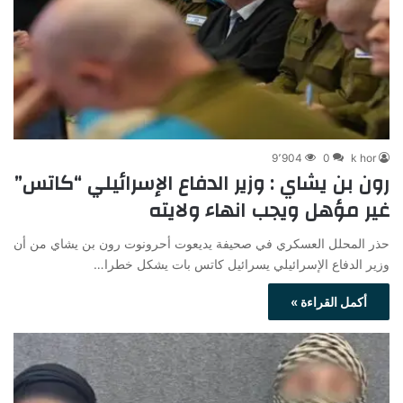
9٬904
0
k hor
رون بن يشاي : وزير الدفاع الإسرائيلي “كاتس”
غير مؤهل ويجب انهاء ولايته
حذر المحلل العسكري في صحيفة يديعوت أحرونوت رون بن يشاي من أن
وزير الدفاع الإسرائيلي يسرائيل كاتس بات يشكل خطرا…
أكمل القراءة »