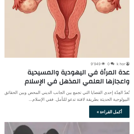
9٬949
0
k hor
عدة المرأة في اليهودية والمسيحية
واعجازها العلمي المذهل في الإسلام
تُعدّ العِدّة إحدى القضايا التي تجمع بين الجانب الديني المحض وبين الحقائق
البيولوجية الحديثة بطريقة لافتة تدعو للتأمل. ففي الإسلام…
أكمل القراءة »