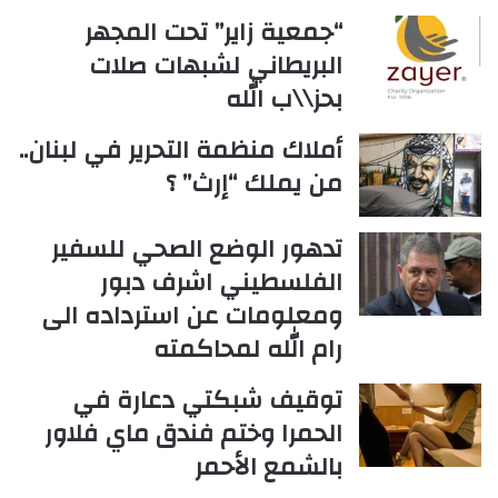
“جمعية زاير” تحت المجهر
البريطاني لشبهات صلات
بحز\\ب الله
أملاك منظمة التحرير في لبنان..
من يملك “إرث” ؟
تدهور الوضع الصحي للسفير
الفلسطيني اشرف دبور
ومعلومات عن استرداده الى
رام الله لمحاكمته
توقيف شبكتي دعارة في
الحمرا وختم فندق ماي فلاور
بالشمع الأحمر