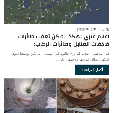
9٬938
0
k hor
اعلام عبري : هكذا يمكن تعقب طائرات
قاذفات القنابل وطائرات الركاب:
في الماضي . عندما كنا نرى طائرة في السماء , لم يكن بوسعنا سوى
التكهن بمكان قدومها ووجهتها , لكن…
أكمل القراءة »