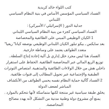
كتب اللواء خالد كريدية
الفساد السياسي المؤسس الأساس في بنية النظام السياسي
اللبناني
جدلية الدور ( الإسرائيلي / الأميركي) :
الفساد السياسي كجزء من بنية النظام السياسي اللبناني
1 الكيان الوظيفي المبني على الطائفية والمحصاصة
بعد سايكس ـ بيكو تبلور الكيان اللبناني الوظيفي بوصفه كيانا” ريعيا”
متعدد الطوائف يعتمد على وساطة خارجية.
الفساد هنا ليس مجرد خلل إداري بل آلية إعادة إنتاج السلطة..
توزيع الريع المالي عبر المحاصصة الطائفية. الحفاظ على استقرار
داخلي هش من خلال الولاءات الطائفية والمذهبية. امتصاص التوترات
الطبقية والإجتماعية عبر تحويل المطالب إلى قنوات طائفية.
2 الفساد گآلية حماية النظام نفسه يحمي الطوائف من الأنكشاف
المباشر لضعف الدولة
يخلق طبقة سياسية غير منتجة لكنها متماسكة لأنها تتحكم بالموارد .
يمنع أي مشروع دولة وطنية مدنية من التشكل لأنه يهدد مصالح
المحاصصة.