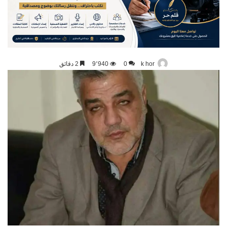
k hor
0
9٬940
2 دقائق