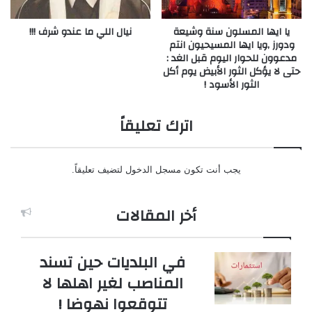
يا ايها المسلون سنة وشيعة
نيال اللي ما عندو شرف !!!
ودورز ,ويا ايها المسيحيون انتم
مدعوون للحوار اليوم قبل الغد :
حتى لا يؤكل الثور الأبيض يوم أكل
الثور الأسود !
اترك تعليقاً
يجب أنت تكون
مسجل الدخول
لتضيف تعليقاً.
أخر المقالات
في البلديات حين تسند
المناصب لغير اهلها لا
تتوقعوا نهوضا !