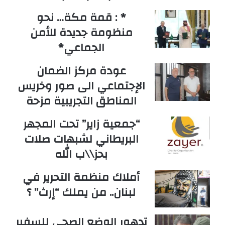
* : قمة مكة… نحو
منظومة جديدة للأمن
الجماعي*
عودة مركز الضمان
الإجتماعي الى صور وخريس
المناطق التجريبية مزحة
“جمعية زاير” تحت المجهر
البريطاني لشبهات صلات
بحز\\ب الله
أملاك منظمة التحرير في
لبنان.. من يملك “إرث” ؟
تدهور الوضع الصحي للسفير