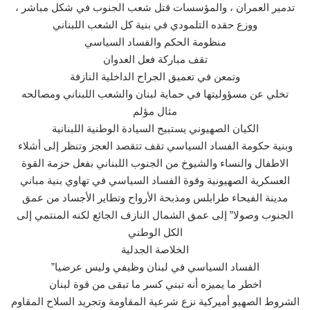
تدمير العمران ، والمؤسسات قتل شعب الجنوب في شكل مباشر ،
ووزع حقده التلمودي في بنية كل الشعب اللبناني
منظومة الحكم والفساد السياسي
تقف مباركة فعل العدوان
وتمعن في تعميق الجراح الداخلية النازفة
تخلي عن مسؤوليتها في حماية لبنان والشعب اللبناني ومصالحه
مثال مؤلم
الكيان الصهيوني يستبيح السيادة الوطنية اللبنانية
وبنية حكومة الفساد السياسي تقف تتقصد العجز وتنظر إلى أشلاء
الاطفال والنساء والشيوخ من الجنوب اللبناني بفعل حزمة القوة
العسكرية الصهيونية وقوة الفساد السياسي في تهاوي بنية مباني
مدينة الفيحاء طرابلس ومذبحة الأرواح وتطاير الأجساد من عمق
الجنوب وصولا” إلى عمق الشمال النازف الجائع لكنه المنتمي إلى
الكل الوطني
الخلاصة الجدلية
الفساد السياسي في لبنان وظيفي وليس عرضيا”
اخطر ما يميزه أنه تبني كسر ما تبقى من قوة لبنان
الشروط الصهيو أميركية نزع شرعية المقاومة وتجريد السلاح المقاوم