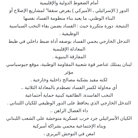
أمام الضغوط الدولية والإقليمية
الدور ( الإسرائيلي ـ الأميركي ) يفرض سقفا” لمشاريع الإصلاح أو
البناء الوطني، ما يعيد بناء منظومة الفساد نفسها
النتيجة. دورة متكررة حيث : الفساد يضمن بقاء النخب السياسية
الوظيفية .
التدخل الخارجي يحمي الفساد بوصفه أداة ضبط داخلي في ظبط
المعادلة الإقليمية
المفارقة البنيوية .
لبنان يمتلك عناصر قوة شعبية المقاومة الوطنية، موقع جيوسياسي
مؤثر
لكنه مقيد بشكبة مصالح داخلية وخارجية .
أي محاولة لكسر الفساد تصطدم بالمعادلة الثلاثية ..
النخب الفاسدة، الطائفية كبنية حماية أحتماعية
التدخل الخارجي الذي يحافظ على الدور الوظيفي للكيان اللبناني .
داء العضال الراهن ..
الكيان الأسرائيلي جرد حرب عسكرية متوحشة على الشعب اللبناني
وبناه الإجتماعية محمي بشراكة أميركية
امعن في التوحش البربري ،