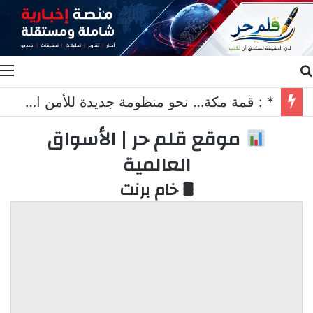
بحث عن
ا
* : قمة مكة… نحو منظومة جديدة للأمن الجماعي*
موقع قلم حر | الأسواق
العالمية
🛢 خام برنت