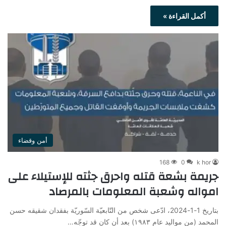
أكمل القراءة »
أمن وقضاء
168
0
k hor
جريمة بشعة قتله واحرق جثته للإستيلاء على
امواله وشعبة المعلومات بالمرصاد
بتاريخ 1-1-2024، ادّعى شخص من التّابعيّة السّوريّة بفقدان شقيقه حسن
المحمد (من مواليد عام ۱۹۸۳) بعد أن كان قد توجّه…