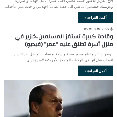
الاخ العزيز الدكتور حبيب عجمي احيانا كثيرة اتأمل جهدك واصرارك
وعزيمتك فيشدني الماضي الى حقبة لطالما اجهدتني واخذت مني مأخذا…
أكمل القراءة »
85
0
k hor
وقاحة كبيرة تستفز المسلمين..خنزير في
منزل أسرة تطلق عليه “عمر” (فيديو)
وطن – أثار مقطع مصور ضجة واسعة بمنصات التواصل بعد انتشار
لقطات قيل إنها في الولايات المتحدة الأمريكية لأسرة تربي…
أكمل القراءة »