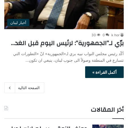
أخبار لبنان
30
0
k hor
برّي لـ”الجمهورية”: لرئيس اليوم قبل الغد…
أكّد رئيس مجلس النواب نبيه بري لـ«الجمهورية» انّ «التطورات التي
تتسارع في المنطقة وصولاً الى جنوب لبنان، ينبغي ان تكون…
أكمل القراءة »
الصفحة التالية
أخر المقالات