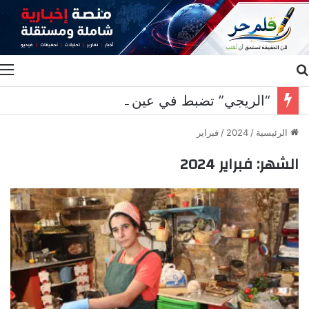
بحث عن
ا
“الريجي” تضبط في عين بورضاي وبدنايل والفرزل مصنوعات تبغية مهرّبة ومزوّرة
الرئيسية
/
2024
/
فبراير
الشهر:
فبراير 2024