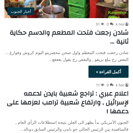
أخبار الجنوب
51
0
k hor
شادن رجعت فتحت المطعم والدسم حكاية
ثانية …
شادن رجعت فتحت المعطم واول صحن محضريتو اليوم كروش وفوارغ …
البعض رح يبلع بريقو , والبعض رح يقول يعععع…
أكمل القراءة »
11
0
k hor
اعلام عبري : تراجع شعبية بايدن لدعمه
لإسرائيل , وارتفاع شعبية ترامب لعزمها على
دعمها !
الجنون الأمريكي بدأ يظهر الى العلن نتيجة استطلاعات الرأي العام ,
فالمنافسة بين الرئيس الحالي جو بايدن والرئيس السابق دونالد…