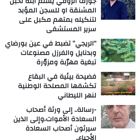
جوزف الزوقي يسلم ابنه لحبل
المشنقة او للسجن المؤبد
لتنكيله بمتهم مكبل على
سرير المستشفى
“الريجي” تضبط في عين بورضاي
وبدنايل والفرزل مصنوعات
تبغية مهرّبة ومزوّرة
فضيحة بيئية في البقاع
تكشفها المصلحة الوطنية
لنهر الليطاني
-رسالة.. إلى ورثة أصحاب
السعادة الأموات،وإلى الذين
سيرثون أصحاب السعادة
الأحياء..