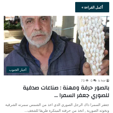
أكمل القراءة »
أخبار الجنوب
73
0
k hor
بالصور حرفة ومهنة : صناعات صدفية
للصوري جعفر السمرا …
جعفر السمرا ذاك الرجل الصوري الذي اخذ من الشمس سمرته الشرقية
ونخوته الصورية , اتخذ من حرفته المبتكرة طريقا للشغف…