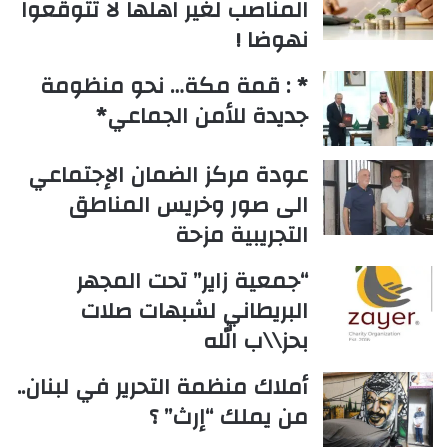
المناصب لغير اهلها لا تتوقعوا
نهوضا !
* : قمة مكة… نحو منظومة
جديدة للأمن الجماعي*
عودة مركز الضمان الإجتماعي
الى صور وخريس المناطق
التجريبية مزحة
“جمعية زاير” تحت المجهر
البريطاني لشبهات صلات
بحز\\ب الله
أملاك منظمة التحرير في لبنان..
من يملك “إرث” ؟