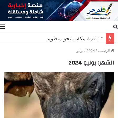
بحث عن
ا
* : قمة مكة… نحو منظومة جديدة للأمن الجماعي*
الرئيسية
/
2024
/
يوليو
الشهر:
يوليو 2024