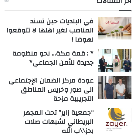
أخر المقالات
في البلديات حين تسند
المناصب لغير اهلها لا تتوقعوا
نهوضا !
* : قمة مكة… نحو منظومة
جديدة للأمن الجماعي*
عودة مركز الضمان الإجتماعي
الى صور وخريس المناطق
التجريبية مزحة
“جمعية زاير” تحت المجهر
البريطاني لشبهات صلات
بحز\\ب الله