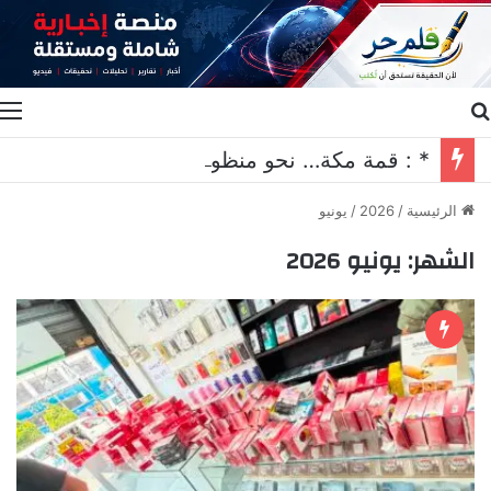
بحث عن
ا
* : قمة مكة… نحو منظومة جديدة للأمن الجماعي*
الرئيسية
/
2026
/
يونيو
الشهر:
يونيو 2026