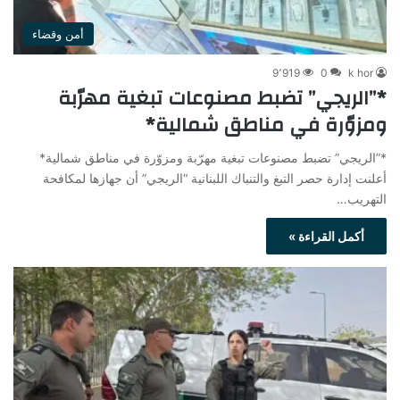
أمن وقضاء
9٬919
0
k hor
*”الريجي” تضبط مصنوعات تبغية مهرّبة
ومزوّرة في مناطق شمالية*
*”الريجي” تضبط مصنوعات تبغية مهرّبة ومزوّرة في مناطق شمالية*
أعلنت إدارة حصر التبغ والتنباك اللبنانية “الريجي” أن جهازها لمكافحة
التهريب…
أكمل القراءة »