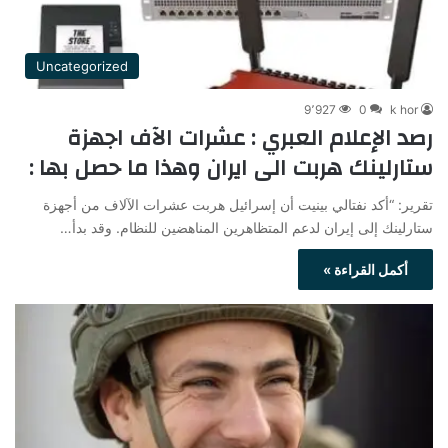
Uncategorized
9٬927
0
k hor
رصد الإعلام العبري : عشرات الآف اجهزة
ستارلينك هربت الى ايران وهذا ما حصل بها :
تقرير: “أكد نفتالي بينيت أن إسرائيل هربت عشرات الآلاف من أجهزة
ستارلينك إلى إيران لدعم المتظاهرين المناهضين للنظام. وقد بدأ…
أكمل القراءة »