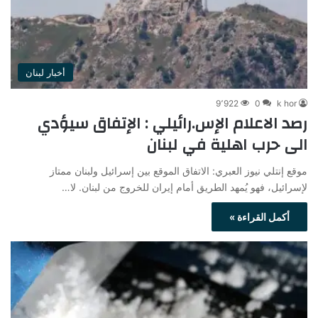
أخبار لبنان
9٬922
0
k hor
رصد الاعلام الإس.رائيلي : الإتفاق سيؤدي
الى حرب اهلية في لبنان
موقع إنتلي نيوز العبري: الاتفاق الموقع بين إسرائيل ولبنان ممتاز
لإسرائيل، فهو يُمهد الطريق أمام إيران للخروج من لبنان. لا…
أكمل القراءة »