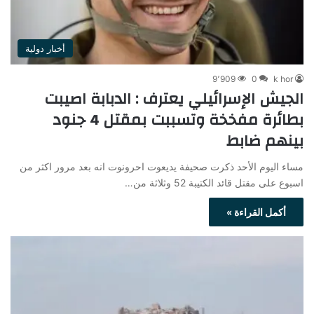
أخبار دولية
9٬909
0
k hor
الجيش الإسرائيلي يعترف : الدبابة اصيبت
بطائرة مفخخة وتسببت بمقتل 4 جنود
بينهم ضابط
مساء اليوم الأحد ذكرت صحيفة يديعوت احرونوت انه بعد مرور اكثر من
اسبوع على مقتل قائد الكتيبة 52 وثلاثة من…
أكمل القراءة »