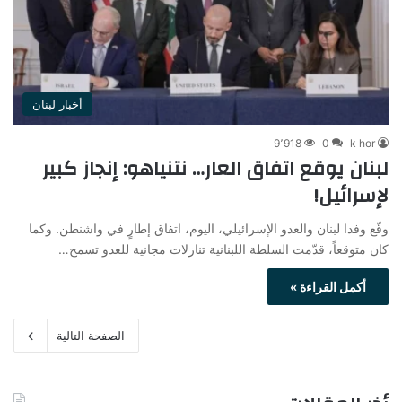
أخبار لبنان
9٬918
0
k hor
لبنان يوقع اتفاق العار… نتنياهو: إنجاز كبير
لإسرائيل!
وقّع وفدا لبنان والعدو الإسرائيلي، اليوم، اتفاق إطارٍ في واشنطن. وكما
كان متوقعاً، قدّمت السلطة اللبنانية تنازلات مجانية للعدو تسمح…
أكمل القراءة »
الصفحة التالية