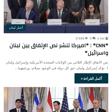
أخبار لبنان
9٬948
0
k hor
*CNN* : *اميركا تنشر نص الإتفاق بين لبنان
واسرائيل*
نص الاتفاق الإطار الثلاثي بين الولايات المتحدة الأمريكية وإسرائيل ولبنان
1. تؤكد إسرائيل ولبنان حق كل دولة في الوجود بسلام، ورغبتهما…
أكمل القراءة »