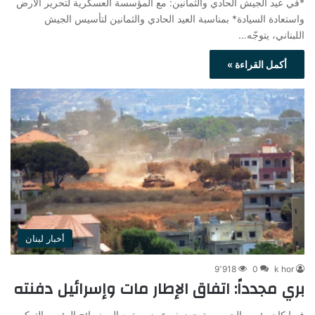
*في عيد الجيش الحادي والثمانين: مع المؤسسة العسكرية لتحرير الأرض
واستعادة السيادة* بمناسبة العيد الحادي والثمانين لتأسيس الجيش
اللبناني، يتوجّه…
أكمل القراءة »
أخبار لبنان
9٬918
0
k hor
بري مجدداً: اتفاق الإطار مات وإسرائيل دفنته
فيما كان رئيس الجمهورية جوزيف عون يستمع إلى نصائح الرئيس التركي