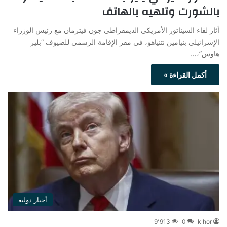
بالشورت وتلهيه بالهاتف
أثار لقاء السيناتور الأمريكي الديمقراطي جون فيترمان مع رئيس الوزراء
الإسرائيلي بنيامين نتنياهو، في مقر الإقامة الرسمي للضيوف “بلير
هاوس”،…
أكمل القراءة »
أخبار دولية
9٬913
0
k hor