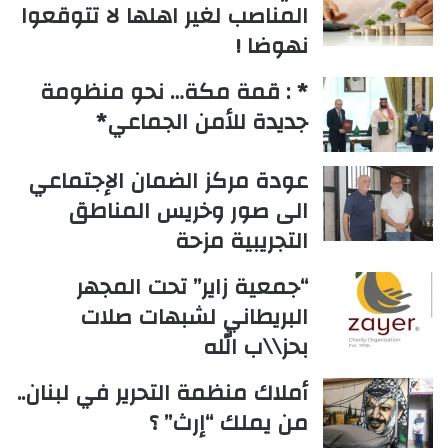
المناصب لغير اهلها لا تتوقعوا
نهوضا !
* : قمة مكة… نحو منظومة
جديدة للأمن الجماعي*
عودة مركز الضمان الإجتماعي
الى صور وخريس المناطق
التجريبية مزحة
“جمعية زاير” تحت المجهر
البريطاني لشبهات صلات
بحز\\ب الله
أملاك منظمة التحرير في لبنان..
من يملك “إرث” ؟