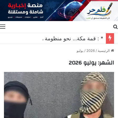
بحث عن
ا
* : قمة مكة… نحو منظومة جديدة للأمن الجماعي*
الرئيسية
/
2026
/
يوليو
الشهر:
يوليو 2026