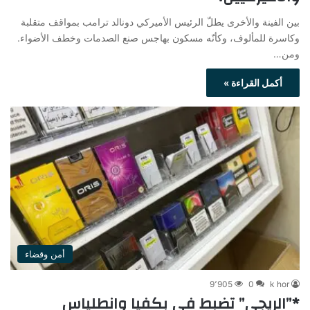
بين الفينة والأخرى يطلّ الرئيس الأميركي دونالد ترامب بمواقف متقلبة
وكاسرة للمألوف، وكأنّه مسكون بهاجس صنع الصدمات وخطف الأضواء.
ومن…
أكمل القراءة »
أمن وقضاء
9٬905
0
k hor
*”الريجي” تضبط في بكفيا وانطلياس