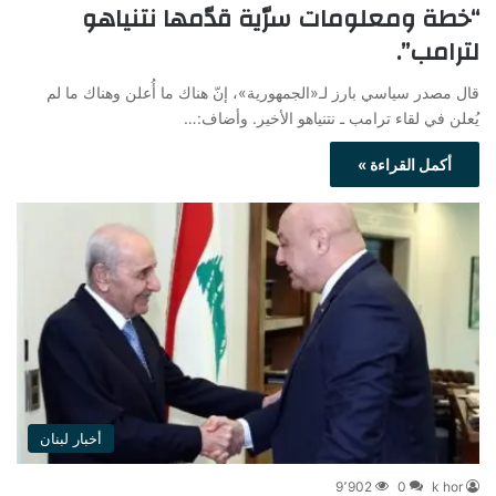
“خطة ومعلومات سرّية قدّمها نتنياهو
لترامب”.
قال مصدر سياسي بارز لـ«الجمهورية»، إنّ هناك ما أُعلن وهناك ما لم
يُعلن في لقاء ترامب ـ نتنياهو الأخير. وأضاف:…
أكمل القراءة »
أخبار لبنان
9٬902
0
k hor