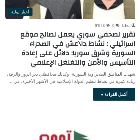
أخبار دولية
9٬923
0
k hor
تقرير لصحفي سوري يعمل لصالح موقع
اسرائيلي : نشاط دا\عش في الصحراء
السورية وشرق سوريا: دلائل على إعادة
التأسيس والأمن والتغلغل الإعلامي
شهدت المناطق الصحراوية السورية، وكذلك محافظتي دير الزور والرقة،
زيادة كبيرة في نشاط تنظيم الدولة الإسلامية في الأشهر الأخيرة، في…
أكمل القراءة »