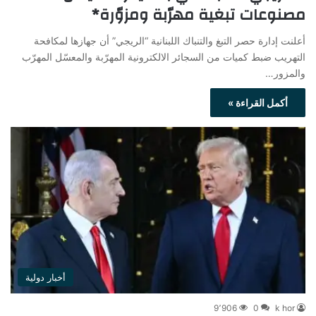
مصنوعات تبغية مهرّبة ومزوّرة*
أعلنت إدارة حصر التبغ والتنباك اللبنانية “الريجي” أن جهازها لمكافحة
التهريب ضبط كميات من السجائر الالكترونية المهرّبة والمعسّل المهرّب
والمزور…
أكمل القراءة »
أخبار دولية
9٬906
0
k hor