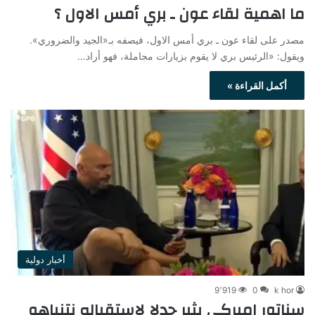
ما اهمية لقاء عون ـ بري أمس الاول ؟
مصدر على لقاء عون ـ بري أمس الاول، فيصفه بـ«الجيد والضروري».
ويقول: «الرئيس بري لا يقوم بزيارات مجاملة، فهو أراد…
أكمل القراءة »
أخبار دولية
9٬919
0
k hor
سناتور اميركي يثير جدلا لاستقباله نتنياهو