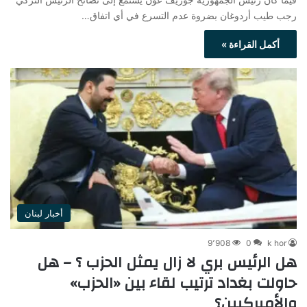
رجب طيب أردوغان بضروة عدم التسرع في أي اتفاق…
أكمل القراءة »
أخبار لبنان
9٬908
0
k hor
هل الرئيس بري لا زال يمثل الحزب ؟ – هل
حاولت بغداد ترتيب لقاء بين «الحزب»
والأميركيين؟