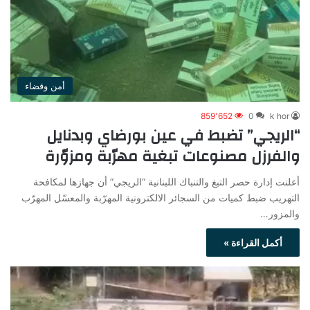
أمن وقضاء
859٬652
0
k hor
“الريجي” تضبط في عين بورضاي وبدنايل
والفرزل مصنوعات تبغية مهرّبة ومزوّرة
أعلنت إدارة حصر التبغ والتنباك اللبنانية “الريجي” أن جهازها لمكافحة
التهريب ضبط كميات من السجائر الالكترونية المهرّبة والمعسّل المهرّب
والمزور…
أكمل القراءة »