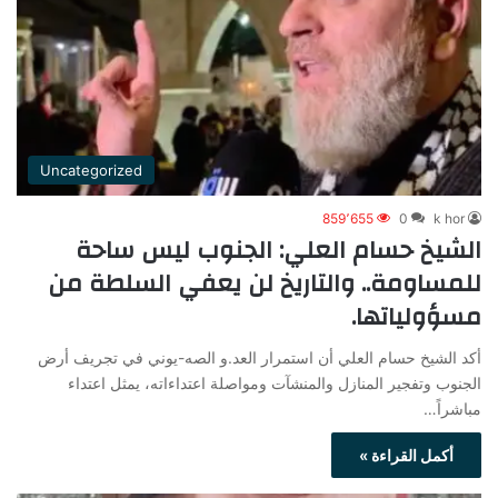
Uncategorized
859٬655
0
k hor
الشيخ حسام العلي: الجنوب ليس ساحة
للمساومة.. والتاريخ لن يعفي السلطة من
مسؤولياتها.
أكد الشيخ حسام العلي أن استمرار العد.و الصه-يوني في تجريف أرض
الجنوب وتفجير المنازل والمنشآت ومواصلة اعتداءاته، يمثل اعتداء
مباشراً…
أكمل القراءة »