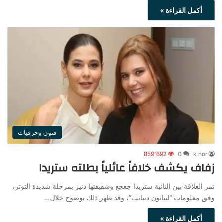
أكمل القراءة »
فنون وحرفيات
859٬692
0
k hor
زفاف يكشف خلافاً عائلياً بطلته ستريدا
تمر العلاقة بين النائبة ستريدا جعجع وشقيقتها دنيز بمرحلة شديدة التوتر،
وفق معلومات “ليبانون ديبايت”، وقد ظهر ذلك بوضوح خلال…
أكمل القراءة »