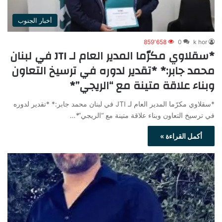
أخبار الجنوب
859٬658
0
k hor
*سقلاوي مكرّما المدير العام لـ JTI في لبنان
محمد جابر:* *تقدير لدوره في ترسيخ التعاون
وبناء علاقة متينة مع “الريجي”*
*سقلاوي مكرّما المدير العام لـ JTI في لبنان محمد جابر:* *تقدير لدوره
في ترسيخ التعاون وبناء علاقة متينة مع “الريجي”*…
أكمل القراءة »