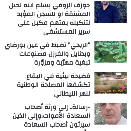
جوزف الزوقي يسلم ابنه لحبل
المشنقة او للسجن المؤبد
لتنكيله بمتهم مكبل على
سرير المستشفى
“الريجي” تضبط في عين بورضاي
وبدنايل والفرزل مصنوعات
تبغية مهرّبة ومزوّرة
فضيحة بيئية في البقاع
تكشفها المصلحة الوطنية
لنهر الليطاني
-رسالة.. إلى ورثة أصحاب
السعادة الأموات،وإلى الذين
سيرثون أصحاب السعادة