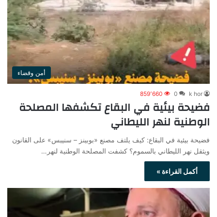
أمن وقضاء
859٬660
0
k hor
فضيحة بيئية في البقاع تكشفها المصلحة
الوطنية لنهر الليطاني
فضيحة بيئية في البقاع: كيف يلتف مصنع «بوبينز – سنيبس» على القانون
ويثقل نهر الليطاني بالسموم؟ كشفت المصلحة الوطنية لنهر…
أكمل القراءة »