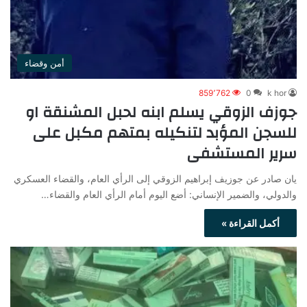
أمن وقضاء
859٬762
0
k hor
جوزف الزوقي يسلم ابنه لحبل المشنقة او
للسجن المؤبد لتنكيله بمتهم مكبل على
سرير المستشفى
يان صادر عن جوزيف إبراهيم الزوقي إلى الرأي العام، والقضاء العسكري
والدولي، والضمير الإنساني: ​أضع اليوم أمام الرأي العام والقضاء…
أكمل القراءة »