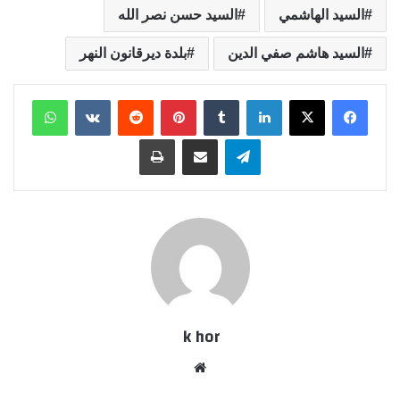
السيد الهاشمي
السيد حسن نصر الله
السيد هاشم صفي الدين
بلدة ديرقانون النهر
لينكدإن
بينتيريست
واتساب
تيلقرام
مشاركة عبر البريد
طباعة
k hor
موقع
الويب