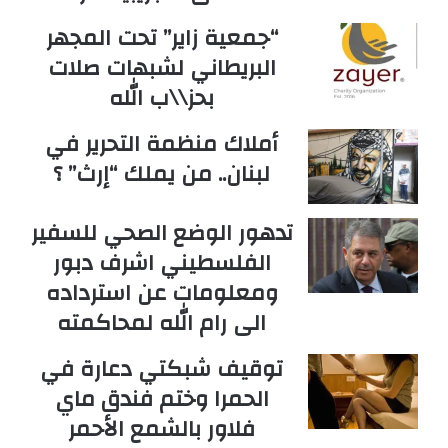
“جمعية زاير” تحت المجهر
البريطاني لشبهات صلات
بحز\\ب الله
أملاك منظمة التحرير في
لبنان.. من يملك “إرث” ؟
تدهور الوضع الصحي للسفير
الفلسطيني اشرف دبور
ومعلومات عن استرداده
الى رام الله لمحاكمته
توقيف شبكتي دعارة في
الحمرا وختم فندق ماي
فلاور بالشمع الأحمر