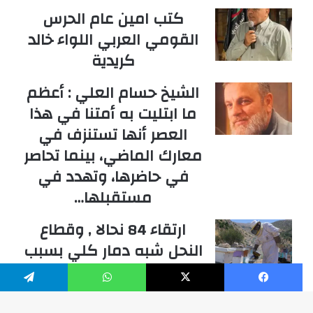
كتب امين عام الحرس
القومي العربي اللواء خالد
كريدية
الشيخ حسام العلي : أعظم
ما ابتليت به أمتنا في هذا
العصر أنها تستنزف في
معارك الماضي، بينما تحاصر
في حاضرها، وتهدد في
مستقبلها…
ارتقاء 84 نحالا , وقطاع
النحل شبه دمار كلي بسبب
الحرب في جنوب لبنان
والخسائر بملايين الدولارات
فيسبوك
‫X
واتساب
تيلقرام