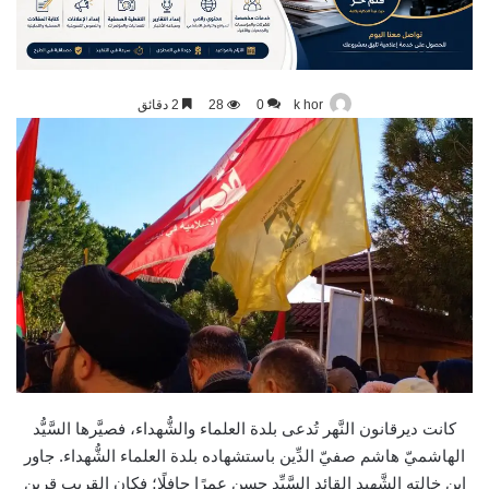
k hor
0
28
2 دقائق
كانت ديرقانون النَّهر تُدعى بلدة العلماء والشُّهداء، فصيَّرها السَّيُّد
الهاشميّ هاشم صفيّ الدِّين باستشهاده بلدة العلماء الشُّهداء. جاور
ابن خالته الشَّهيد القائد السَّيِّد حسن عمرًا حافلًا؛ فكان القريب قرين