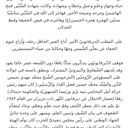
حياة وجهادٍ وعلمٍ وعملٍ وخطابٍ وشهادة. وكانت شهادة السِّتِّين قمح
الهاشميّ وجرحه وصبحه الأخير. فهاجر إلى الله في السِّتِّين متأسِّيًا
بستّين الهجرة هجرة الحسين(ع) وهاجرته في فيض الحقيقة وقيظ
الخذلان.
على المقلب الديرقانونيّ
الأثير، أناخ العمر الحافل رحله، وأزاح غيوم
الخفاء عن تجلّي الشَّمس وجهًا وحكايةً من ضياء المستبشرين.
فوقف الدّيرقانونيّون يتذكّرون شابًّا يافعًا دون التّسعة عشر عامًا يقود
وفد بلدتهم الضّيعاويّ والبيروتيّ المشترك، وينطق باسمه في جولاته
على المسؤولين الرُّوحيّين (المرحومين الشَّيخ محمَّد مهدي شمس
الدِّين والسَّيِّد محمَّد حسين فضل الله)، والزَّمنيّين ( كان منهم رئيس
حركة أمل المحامي نبيه برّي ورئيسا الجمهوريّة والحكومة حينذاك)
رفعًا لحصار الاحتلال عن ديرقانون النَّهر ذات حزيران من العام ١٩٨٣.
ثمّ يمَّم بعد ذلك شطر النَّجف وقمّ حيث تعلَّم وتعمَّم، وعاد ليتقدَّم
الصّفوف في بيان السَّيف وتبيين القلم، ويسهر على وحدة ثنائيّ
الجهاد الوطني على رأس مجلس تنفيذيّ للحزب كان توأم الهيئة
التّنفيذيّة للحركة في نسج فصول التَّعاون والتَّنسيق والتَّّدبير ونظم