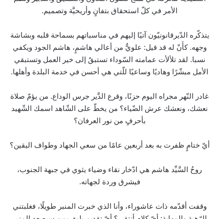
الأمر في كلّ استحقاق بتفانٍ وأريحيَّة وتصميم.
يتذكّره الدّيرقانونيّون آتيًا إليهم في مناسباتهم بسماحة قلبه وبشاشة
وجهه. كأَنّ له قد قيل: علويٌّ من أعالي هاشمٍ، هاشم الجود ويكفي
نسبا. لقد تلألأت عمامته السّوداء تستبقُ إلى خير العمل وتستبقي
الأمل مبشّرًا وهاديًا وساعيًا للّتي هي أحسن في خدمة البلدة وأهلها.
غادر النّهر مجراه اليوم حزنًا، وقرع الدَّير جرس الوداع. من يؤمّ صلاة
نعشك، ونعشك عرش الضّياء؟ من يخطّ على الشّاهد اسمك الشّهيد
بأحرفٍ من نور العرفان؟
أيّ ختامٍ ظفرت به بعد أربعين عامًا من سعي الجهاد وطواف اليقين؟
روحُ السَّيِّد هاشم هي ادّخار نقاء وضياء يثوي في جبهة الجنوب،
فيشرق وردة لجهاته.
وقفت أقدّمه ذات عاشوراء، وأنا الذي خبرت المنبر طويلًا، فغلبتني
الرّهبة والمهابة: أيّ كلامٍ أنتقي؟ أيّ تقديمٍ يليق بمن سيصعد المنبر