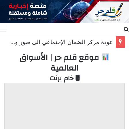
بحث عن
ا
عودة مركز الضمان الإجتماعي الى صور وخريس المناطق التجريبية مزحة
موقع قلم حر | الأسواق
العالمية
🛢 خام برنت