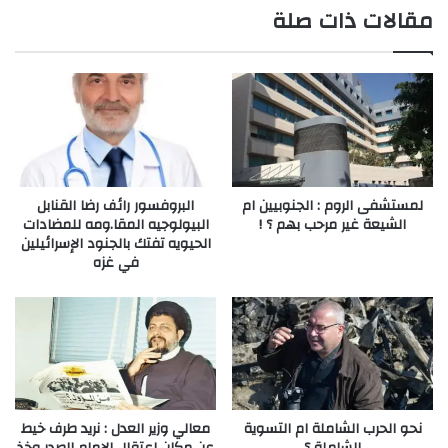
مقالات ذات صلة
لمستشفى الروم : الجنوبيين ام
البروفسور رائف رضا القنابل
الشيعة غير مرحب بهم ؟ !
البيولوجيه المقا.ومه للمضادات
الحيويه تفتك بالجنود الإسرائيلين
في غزه
نحو الحرب الشاملة ام التسوية
معالي وزير العدل : نريد طرف خيط
الشاملة ؟
عن مكان اعتقال الإمام الصدر وخذ