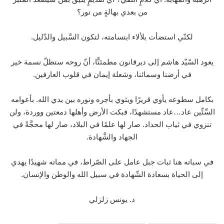
من بعدي بهالةٍ من نور؟
لكنّي استضأت بلألاء ابتسامته، لتكون السَّبيل والدّليل.
يعود السّيّد هاشم إلى ديرقانون مطمئنًّا، أنّ روحه ستظلّ نسمة خير
في أرضنا وسمائنا، وشعلة إيمان في قلوب العارفين.
بكامل سطوعه يأوي قريرًا ويثوي بأجره ونوره بين يدي الله. بأعوامه
السِّتِّين عاد…عاد مستشهدًا، فبكت الأرض وأهلها دمعتين ووردة، ولن
تنزوي في ثياب الحداد. صار لها علمًا في البلاد، صار لها محجَّةً في
الجهاد والشَّهادة.
في سباته هنا ثبات جبل عامل على الصّراط، في مماته شهيدًا يهدي
إلى الحياة بسعادة الشّهادة في سبيل الله والوطن والإنسان.
د. يونس زلزلي