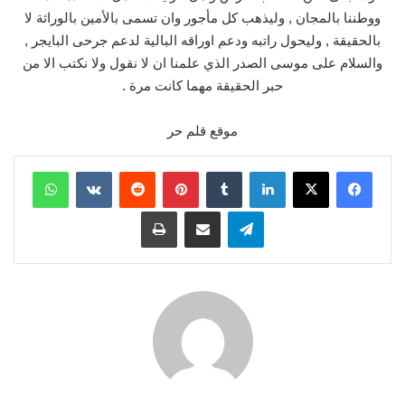
ووطننا بالمجان , وليذهب كل مأجور وان تسمى بالأمين بالوراثة لا
بالحقيقة , وليحول راتبه ودعم اوراقه البالية لدعم جرحى البايجر ,
والسلام على موسى الصدر الذي علمنا ان لا نقول ولا نكتب الا من
حبر الحقيقة مهما كانت مرة .
موقع قلم حر
لينكدإن
بينتيريست
واتساب
تيلقرام
مشاركة عبر البريد
طباعة