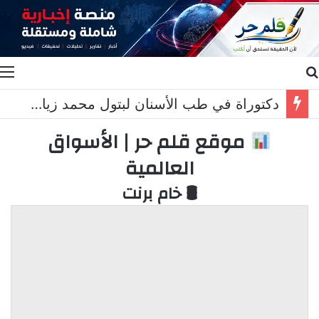
بحث عن
ا
دكتوراة في طب الأسنان لبتول محمد زيات ابنة الدكتورة هنادي عباس واتحاد الجمعيات الأهلية زارها مهنئا
موقع قلم حر | الأسواق
العالمية
🛢 خام برنت