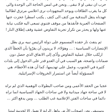
حرب ان نبقى او لا نبقى , ونحن في امس الحاجة الى الوحدة والى
كل ما يقرب الطاقات ويوحد المجهودات نرى اعلامي مرتزق لطالما
عهدناه ينقل البندقية من كتف الى كتف , يكتب اسطرا عجزت عنها
الصفحات العبرية فأنقذها من موقف فتنوي تسعى اليه فكتب نيابة
عنها ولها و يحذر من تكرار تجربة التفاوض عشية وقف إطلاق النار !
ثم ينفث نار حقده المسموم على دولة الرئيس نبيه بري بطل
الإنتصارات السياسية : … وهؤلاء، لا يريدون أن يقرّوا بأن الخطأ الذي
ارتُكب خلال عملية التفاوض وأدّى إلى الاتفاق الذي حصل دون
ضمانات واضحة، هو السبب في أن العدو قدر على الدخول إلى بلدات
كثيرة في الجنوب، وعمل على تهديمها، كما أن هذه الأخطاء، هي
المسؤولة أيضاً عن استمرار الخروقات الإسرائيلية.
عجبا من الحقد الأعمى ومن صاحب البطولات الوهمية الذي لم نراه
لا في ساحة جهاد ميدانية ولا في ساحات الجهاد السياسية انما نراه
دائما في ساحات الفتن الإعلامية غب الطلب … ومن يدفع اكثر …
وسنبقى نحن اصحاب الأرض واهل الراية لا نعمل الا لخدمة امتنا