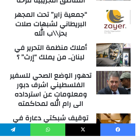
المناطق التجريبية مزحة
“جمعية زاير” تحت المجهر
البريطاني لشبهات صلات
بحز\\ب الله
أملاك منظمة التحرير في
لبنان.. من يملك “إرث” ؟
تدهور الوضع الصحي للسفير
الفلسطيني اشرف دبور
ومعلومات عن استرداده
الى رام الله لمحاكمته
توقيف شبكتي دعارة في
الحمرا وختم فندق ماي
فلاور بالشمع الأحمر
فيسبوك
‫X
واتساب
تيلقرام