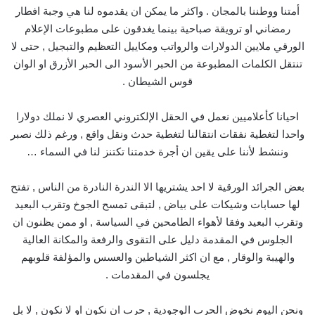
أمتنا ووطننا بالمجان . واكثر ما يمكن ان يقدموه لنا هي وجبة افطار
رمضاني او ترويقة صباحية بينما يغدقون على مطبوعات الإعلام
الورقي ملايين الدولارات والرواتب ومكاييل التعظيم والتبجيل , حتى لا
تنتقل الكلمات المطبوعة من الحبر الأسود الى الحبر الأزرق او الوان
قوس الشيطان .
احيانا كأعلاميين نعمل في الحقل الإلكتروني العصري لا نملك دولارا
واحدا لتغطية نفقات انتقالنا لتغطية حدث ونقل واقع , ورغم ذلك نصبر
وننشط لأننا على يقين ان أجرة خدمتنا تكتنز لنا في السماء …
بعض الجرائد الورقية لا احد يشتريها الا الندرة النادرة من الناس , تفتح
لها حسابات وشيكات على بياض , لتبقى تمسح الجوخ وتقرب البعيد
وتقرب البعيد وفقا لأهواء الطامحين في السياسة , او ممن يظنون ان
الجلوس في المقدمة دليل على التقوى والرفعة والمكانة العالية
والهيبة والوقار , مع ان اكثر الشياطين والعسس والمؤلفة قلوبهم
يجلسون في المقدمات .
ونحن اليوم نخوض الحرب الوجودية , حرب ان نكون او لا نكون , لا بل