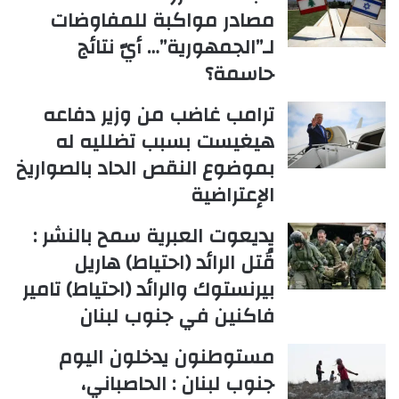
مصادر مواكبة للمفاوضات
لـ”الجمهورية”… أيّ نتائج
حاسمة؟
ترامب غاضب من وزير دفاعه
هيغيست بسبب تضلليه له
بموضوع النقص الحاد بالصواريخ
الإعتراضية
يديعوت العبرية سمح بالنشر :
قُتل الرائد (احتياط) هاريل
بيرنستوك والرائد (احتياط) تامير
فاكنين في جنوب لبنان
مستوطنون يدخلون اليوم
جنوب لبنان : الحاصباني،