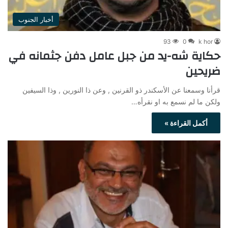
أخبار الجنوب
93
0
k hor
حكاية شه-يد من جبل عامل دفن جثمانه في
ضريحين
قرأنا وسمعنا عن الأسكندر ذو القرنين , وعن ذا النورين , وذا السيفين
ولكن ما لم نسمع به او نقرأه…
أكمل القراءة »