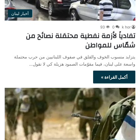
أخبار لبنان
93
0
k hor
تفادياً لأزمة نفطية محتمَلة نصائح من
شمّاس للمواطن
يتزايد منسوب الخوف والقلق في صفوف اللبنانيين من حرب محتملة
واسعة على لبنان، فيما مقوّمات الصمود هزيلة كي لا نقول…
أكمل القراءة »