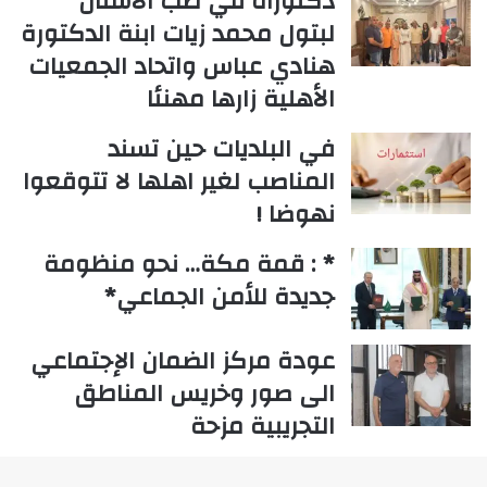
دكتوراة في طب الأسنان
لبتول محمد زيات ابنة الدكتورة
هنادي عباس واتحاد الجمعيات
الأهلية زارها مهنئا
في البلديات حين تسند
المناصب لغير اهلها لا تتوقعوا
نهوضا !
* : قمة مكة… نحو منظومة
جديدة للأمن الجماعي*
عودة مركز الضمان الإجتماعي
الى صور وخريس المناطق
التجريبية مزحة
“جمعية زاير” تحت المجهر