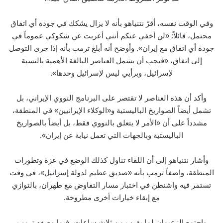
وفي الوقت نفسه، أقرّ نتنياهو بأنه لا يزال يشكك في جودة أي اتفاق
محتمل، قائلاً: «لن أخفي عنكم أنني أعربت عن شكوكي عموماً في
جودة أي اتفاق مع إيران». وأوضح أنه أبلغ ترمب بأنه إذا جرى التوصل
إلى اتفاق، «فيجب أن يشمل العناصر البالغة الأهمية بالنسبة
لإسرائيل، وبرأيي ليس لإسرائيل وحدها».
وأكد أن هذه العناصر لا تقتصر على البرنامج النووي الإيراني، بل
تشمل أيضاً الصواريخ الباليستية و«الوكلاء الإيرانيين» في المنطقة،
مشدداً على أن «الأمر لا يتعلق بالنووي فقط، بل أيضاً بالصواريخ
الباليستية وبالجهات التي تعمل نيابة عن إيران».
وأشار نتنياهو إلى أن اللقاء تناول كذلك الوضع في غزة وتطورات
المنطقة، واصفاً ترمب بأنه «صديق عظيم لدولة إسرائيل»، في وقت
تستمر فيه واشنطن في اختبار مسار التفاوض مع طهران، بالتوازي
مع إبقاء خيارات أخرى مطروحة.
واجتمع الزعيمان لما يقرب من ثلاث ساعات، فيما وصفه ترمب