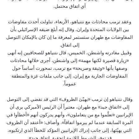
أي اتفاق محتمل.
وعقد ترمب محادثات مع نتنياهو، الأربعاء، تناولت أحدث مفاوضات
بين الولايات المتحدة وإيران، وقال إنه أبلغ ضيفه الإسرائيلي بأن
المفاوضات مع طهران ​ستستمر لمعرفة ما إن كان بالإمكان التوصل
إلى اتفاق.
وقبيل مغادرته واشنطن، الخميس، قال نتنياهو للصحافيين إنه أنهى
«زيارة قصيرة لكنها مهمة» إلى واشنطن، أجرى خلالها محادثات
وصفها بأنها «وثيقة وصريحة» مع ترمب، تمحورت أساساً حول
المفاوضات الجارية مع إيران، إلى جانب ملفات غزة والمنطقة
عموماً.
وقال نتنياهو إن ترمب «يهيّئ الظروف» التي قد تفضي إلى التوصل
إلى «اتفاق جيد» مع طهران، معتبراً أن الرئيس الأميركي يرى أن
الإيرانيين «تعلّموا مع من يتعاملون»، وأنهم يدركون أنهم «أخطأوا في
المرة السابقة عندما لم يبرموا اتفاقاً». وأضاف: «أعتقد أن الظروف
التي يهيّئها، إلى جانب إدراك الإيرانيين المؤكد للخطأ الذي ارتكبوه،
قد توفر الشروط اللازمة لتحقيق اتفاق جيد».