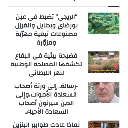
“الريجي” تضبط في عين
بورضاي وبدنايل والفرزل
مصنوعات تبغية مهرّبة
ومزوّرة
فضيحة بيئية في البقاع
تكشفها المصلحة الوطنية
لنهر الليطاني
-رسالة.. إلى ورثة أصحاب
السعادة الأموات،وإلى
الذين سيرثون أصحاب
السعادة الأحياء..
لماذا عادت طوابير البنزين