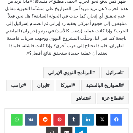
ظهر كمن يدفع نحو الحرب «بعمى مطلق»، متسائلاً: «ماذا نريد من
هذه الحرب؟ هل نريد مزيداً من الصواريخ على منشآتنا الحيوية مقابل
عدم تحقيق أي إنجاز، كما حدث في الجولة السابقة؟ هل نحن فعلاً
متلهفون إلى هجوم أميركي يعقبه رد إيراني ثم انضمام إسرائيل إلى
الحرب؟ وإذا كانت عملية (شعب كالأسد) في يونيو (حزيران) الماضي
ناجحة كما قيل لنا، وشلّت المشروع النووي ووجهت ضربات قاصمة
لطهران، فلماذا نحتاج إلى حرب أخرى؟ وإذا كانت فاشلة، فلماذا
نعتقد أن عملية جديدة ستحقق نتائج أفضل؟».
اسرائيل
البرنامج النووي الإيراني
الصواريخ البالستية
اميركا
ايران
ترامب
قطاع غزة
نتنياهو
لينكدإن
بينتيريست
واتساب
تيلقرام
مشاركة عبر البريد
طباعة