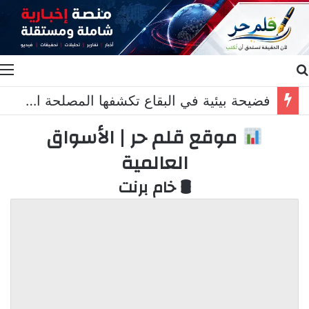
بحث عن
ا
فضيحة بيئية في البقاع تكشفها المصلحة الوطنية لنهر الليطاني
موقع قلم حر | الأسواق
العالمية
🛢 خام برنت