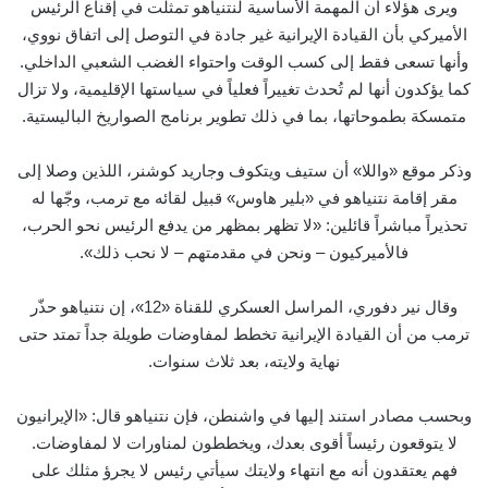
ويرى هؤلاء أن المهمة الأساسية لنتنياهو تمثلت في إقناع الرئيس
الأميركي بأن القيادة الإيرانية غير جادة في التوصل إلى اتفاق نووي،
وأنها تسعى فقط إلى كسب الوقت واحتواء الغضب الشعبي الداخلي.
كما يؤكدون أنها لم تُحدث تغييراً فعلياً في سياستها الإقليمية، ولا تزال
متمسكة بطموحاتها، بما في ذلك تطوير برنامج الصواريخ الباليستية.
وذكر موقع «واللا» أن ستيف ويتكوف وجاريد كوشنر، اللذين وصلا إلى
مقر إقامة نتنياهو في «بلير هاوس» قبيل لقائه مع ترمب، وجّها له
تحذيراً مباشراً قائلين: «لا تظهر بمظهر من يدفع الرئيس نحو الحرب،
فالأميركيون – ونحن في مقدمتهم – لا نحب ذلك».
وقال نير دفوري، المراسل العسكري للقناة «12»، إن نتنياهو حذّر
ترمب من أن القيادة الإيرانية تخطط لمفاوضات طويلة جداً تمتد حتى
نهاية ولايته، بعد ثلاث سنوات.
وبحسب مصادر استند إليها في واشنطن، فإن نتنياهو قال: «الإيرانيون
لا يتوقعون رئيساً أقوى بعدك، ويخططون لمناورات لا لمفاوضات.
فهم يعتقدون أنه مع انتهاء ولايتك سيأتي رئيس لا يجرؤ مثلك على