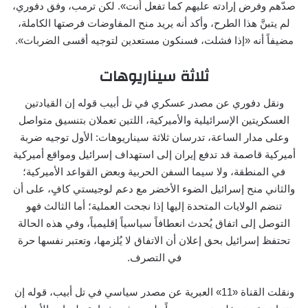
صدّهم وفرض إرادته عليهم كما تفعل أنت». لكن ترمب، وفق دفوري،
لم يتبنَّ هذا الطرح، وأكد أنه يريد منح المفاوضات فرصتها الكاملة،
مضيفاً أنه «إذا فشلت، فسنكون مستعدين لتوجيه أقسى الضربات».
ثلاثة سيناريوهات
ونقل دفوري عن مصدر عسكري في تل أبيب قوله إن القيادتين
العسكريتين الإسرائيلية والأميركية، اللتين تعملان بتنسيق متواصل
وعلى مدار الساعة، تدرسان ثلاثة سيناريوهات: الأول توجيه ضربة
أميركية قاصمة قد تدفع إيران إلى استهداف إسرائيل ومواقع أميركية
في المنطقة، ولا سيما السفن الحربية وبعض القواعد الأميركية؛
والثاني منح إسرائيل الضوء الأخضر مع دعم لوجيستي كافٍ، على أن
تنضم الولايات المتحدة إليها إذا نجحت العملية؛ أما الثالث فهو
التوصل إلى اتفاق يُحدث انعطافاً سياسياً إقليمياً، وفي هذه الحالة
تحتفظ إسرائيل بحق إعلان أن الاتفاق لا يُلزمها، وتعتبر نفسها حرة
في التصرف.
ونقلت القناة «11» العبرية عن مصدر سياسي في تل أبيب، قوله إن