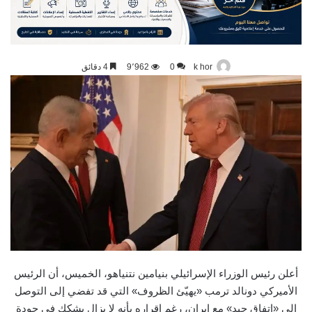
k hor
0
9٬962
4 دقائق
أعلن رئيس الوزراء الإسرائيلي بنيامين نتنياهو، الخميس، أن الرئيس
الأميركي دونالد ترمب «يهيّئ الظروف» التي قد تفضي إلى التوصل
إلى «اتفاق جيد» مع إيران، رغم إقراره بأنه لا يزال يشكك في جودة