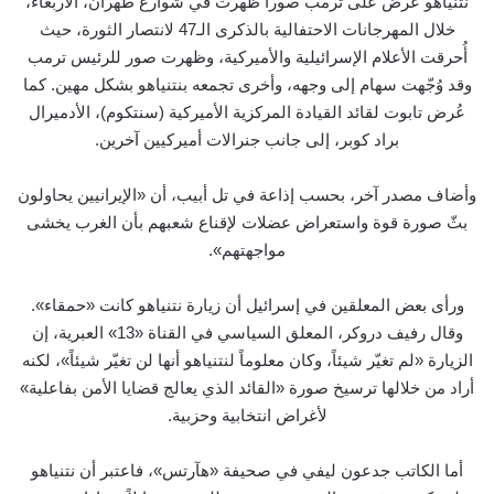
نتنياهو عرض على ترمب صوراً ظهرت في شوارع طهران، الأربعاء،
خلال المهرجانات الاحتفالية بالذكرى الـ47 لانتصار الثورة، حيث
أُحرقت الأعلام الإسرائيلية والأميركية، وظهرت صور للرئيس ترمب
وقد وُجّهت سهام إلى وجهه، وأخرى تجمعه بنتنياهو بشكل مهين. كما
عُرض تابوت لقائد القيادة المركزية الأميركية (سنتكوم)، الأدميرال
براد كوبر، إلى جانب جنرالات أميركيين آخرين.
وأضاف مصدر آخر، بحسب إذاعة في تل أبيب، أن «الإيرانيين يحاولون
بثّ صورة قوة واستعراض عضلات لإقناع شعبهم بأن الغرب يخشى
مواجهتهم».
ورأى بعض المعلقين في إسرائيل أن زيارة نتنياهو كانت «حمقاء».
وقال رفيف دروكر، المعلق السياسي في القناة «13» العبرية، إن
الزيارة «لم تغيّر شيئاً، وكان معلوماً لنتنياهو أنها لن تغيّر شيئاً»، لكنه
أراد من خلالها ترسيخ صورة «القائد الذي يعالج قضايا الأمن بفاعلية»
لأغراض انتخابية وحزبية.
أما الكاتب جدعون ليفي في صحيفة «هآرتس»، فاعتبر أن نتنياهو