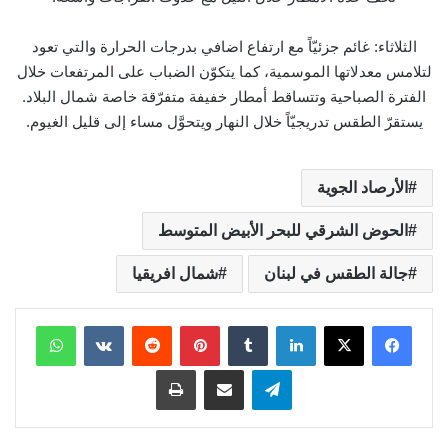
الثلاثاء: غائم جزئيّاً مع ارتفاع اضافي بدرجات الحرارة والتي تعود
لتلامس معدلاتها الموسمية، كما يتكوّن الضباب على المرتفعات خلال
الفترة الصباحية وتتساقط أمطار خفيفة متفرّقة خاصة شمال البلاد.
يستقرّ الطقس تدريجيّاً خلال النهار ويتحوَّل مساء إلى قليل الغيوم.
الأرصاد الجوية
الحوض الشرقي للبحر الأبيض المتوسط
جالة الطقس في لبنان
شمال افريقيا
لينكدإن
بينتيريست
واتساب
تيلقرام
مشاركة عبر البريد
طباعة