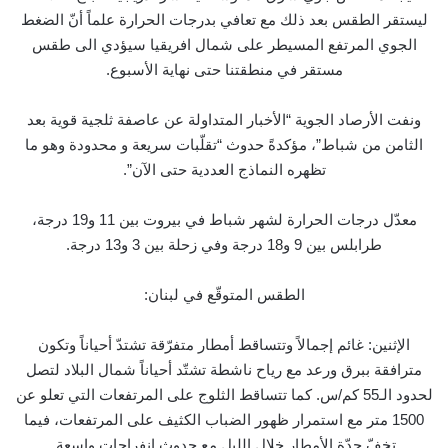
ليستقر الطقس بعد ذلك مع تعافي بدرجات الحرارة علماً أنّ الضغط
الجوي المرتفع المسيطر على شمال افريقيا سيؤدي الى طقس
مستقر في منطقتنا حتى نهاية الأسبوع.
ونفت الأرصاد الجوية “الأخبار المتداولة عن عاصفة ثلجية قوية بعد
الثامن من شباط”، مؤكدةً حدوث “تقلّبات سريعة و محدودة وهو ما
تظهره النماذج العددية حتى الآن”.
معدّل درجات الحرارة لشهر شباط في بيروت بين 11 و19 درجة،
طرابلس بين 9 و18 درجة وفي زحلة بين 3 و13 درجة.
الطقس المتوقّع في لبنان:
الإثنين: غائم إجمالاً وتتساقط أمطار متفرّقة تشتدّ أحياناً وتكون
مترافقة ببرق ورعد مع رياح ناشطة تشتّد أحياناً شمال البلاد لتصل
لحدود الـ55 كم/س. كما تتساقط الثلوج على المرتفعات التي تعلو عن
1500 متر مع استمرار ظهور الضباب الكثيف على المرتفعات، فيما
تخفّ حدّة الأمطار خلال الليل مع حدوث انفراجات واسعة.