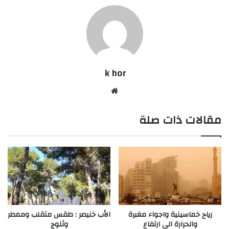
k hor
موقع
الويب
مقالات ذات صلة
رياح خماسينية واجواء مغبرة
الأب خنيصر : طقس متقلب وممطر
والحرارة الى ارتفاع
وثلوج