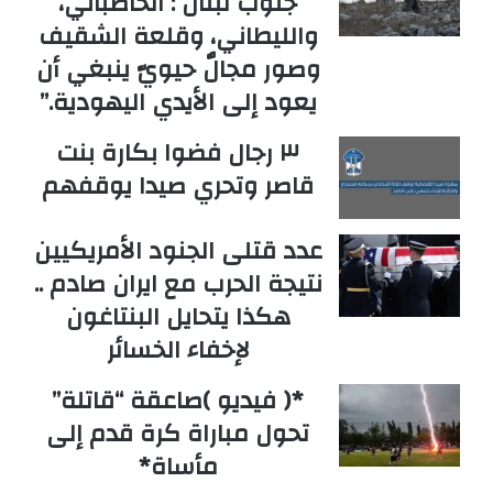
جنوب لبنان : الحاصباني،
والليطاني، وقلعة الشقيف
وصور مجالٌ حيويّ ينبغي أن
يعود إلى الأيدي اليهودية.”
٣ رجال فضوا بكارة بنت
قاصر وتحري صيدا يوقفهم
عدد قتلى الجنود الأمريكيين
نتيجة الحرب مع ايران صادم ..
هكذا يتحايل البنتاغون
لإخفاء الخسائر
*( فيديو )صاعقة “قاتلة”
تحول مباراة كرة قدم إلى
مأساة*