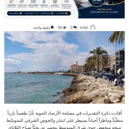
k hor
0
50
دقيقة واحدة
أفادت دائرة التقديرات في مصلحة الأرصاد الجوية بأنّ طقساً بارداً
متقلّباً وماطراً أحياناً يسيطر على لبنان والحوض الشرقي للمتوسّط
نتيجة منخفض جوي شرق المتوسط ينحسر تدريجيّاً صباح الثلاثاء،