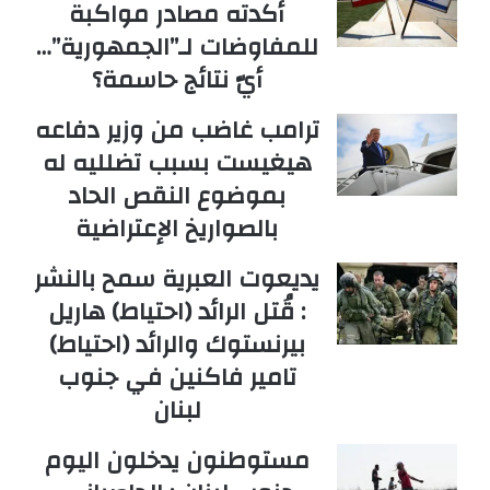
أكدته مصادر مواكبة
للمفاوضات لـ”الجمهورية”…
أيّ نتائج حاسمة؟
ترامب غاضب من وزير دفاعه
هيغيست بسبب تضلليه له
بموضوع النقص الحاد
بالصواريخ الإعتراضية
يديعوت العبرية سمح بالنشر
: قُتل الرائد (احتياط) هاريل
بيرنستوك والرائد (احتياط)
تامير فاكنين في جنوب
لبنان
مستوطنون يدخلون اليوم