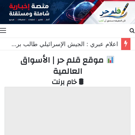
بحث عن
ا
اعلام عبري : الجيش الإسرائيلي طالب برد عسكري قاسٍ في لبنان..
موقع قلم حر | الأسواق
العالمية
🛢 خام برنت