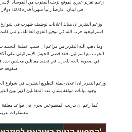
زعيم تقرير عبري لموقع نزيف المقرب من الموساد الإسرائي
في لبنان، عارضاً راتباً شهرياً قدره 1000 دولار أمريكي، ومقدماً الخدمة على أنها واجب ديني وعسكري.
وزعم التقرير ان هناك اعلانات توظيف
ظهرت في شوارع طهران لقاء
استراتيجية حزب الله في توفير القوى العاملة، والتي كان
وما ذهب اليه التقرير من مزاعم ان سبب عملية التجنيد
سب
الحرب مع إسرائيل. فقد قضى الجيش الإسرائيلي على آلاف 
في صعوبة بالغة للحزب في تجنيد مقاتلين محليين جدد ف
صفوفه حس
وزعم التقرير ان اعلان حملة التطويع انتشرت في شوارع العا
وجود بيانات موثقة بشأن عدد المقاتلين الإيرانيين ال
كما زعم ان تدريب المتطوعين يجري في قواعد
مغلقة 
معسكرات تدريب 