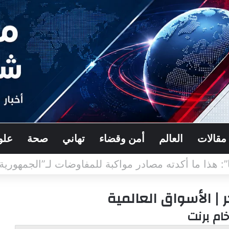
مقالات
العالم
أمن وقضاء
تهاني
صحة
علو
لجيش الإسرائيلي طالب برد عسكري قاسٍ في لبنان..
| الأسواق العالمية
خام برنت