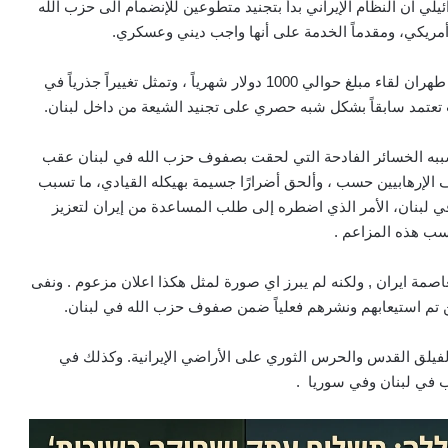
لي ان النظام الإيراني بدأ بتجنيد متطوعين للإنضمام الى
حزب الله
 مبلغ حوالي 1000 دولار شهرياً
، وتمثل تغييراً جذرياً في
ت تعتمد سابقاً بشكل شبه حصري على تجنيد الشيعة من داخل لبنان.
به الخسائر الفادحة التي لحقت بصفوف حزب الله في لبنان عقب
الإرهابيين حسب ، وألحق أضرارًا جسيمة بهيكله القيادي، ما تسبب
ي لبنان، الأمر الذي اضطره إلى طلب المساعدة من إيران لتعزيز
ب هذه المزاعم .
صمة ايران , ولكنه لم يبرز اي صورة لمثل هكذا اعلان مزعوم . ونفى
ذين تم استيعابهم ونشرهم فعلياً ضمن صفوف حزب الله في لبنان.
لفيلق القدس
والحرس الثوري على الأراضي الإيرانية. وكذلك في
في لبنان وفي سوريا .