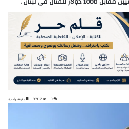
 للقتال في لبنان .
0
9٬912
دقيقة واحدة