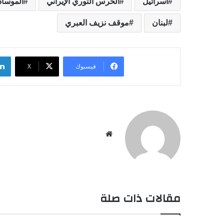
اسرائيل
الحرس الثوري الإيراني
الموساد
لبنان
موقف نزيف العبري
فيسبوك
‫X
موقع
الويب
مقالات ذات صلة