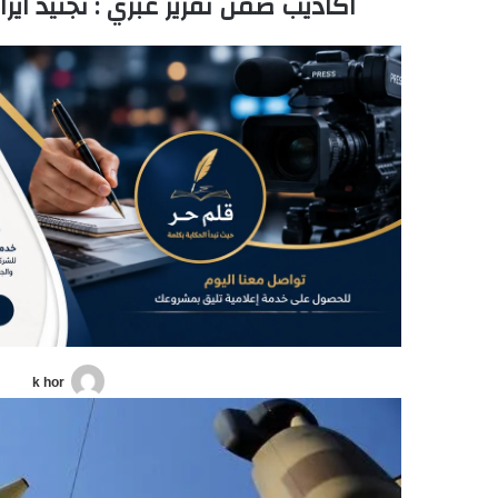
اكاذيب ضمن تقرير عبري : تجنيد ايرانيين مقابل 1000 دولار
k hor