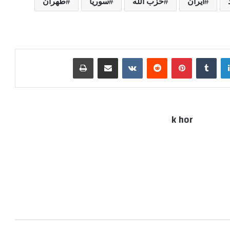
ايران
حزب الله
سوريا
طهران
لينكدإن
بينتيريست
مشاركة عبر البريد
طباعة
k hor