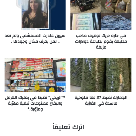
في حارة حريك توقيف صاحب
سيرين غادرت المستشفى ولم تعد
مطبعة يقوم بطباعة دولارات
.. لمن يعرف مكان وجودها .
مزيفة
الجمارك تضبط 27 طنا ملوخية
*”الريجي” تضبط في بعلبك الهرمل
فاسدة في الغازية
والبقاع مصنوعات تبغية مهرّبة
ومزوّرة.*
اترك تعليقاً