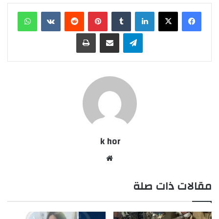
لينكدإن
بينتيريست
واتساب
تيلقرام
مشاركة عبر البريد
طباعة
k hor
موقع
الويب
مقالات ذات صلة