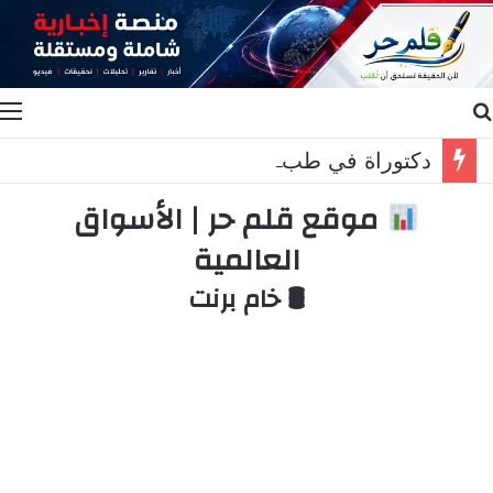
بحث عن
ا
دكتوراة في طب الأسنان لبتول محمد زيات ابنة الدكتورة هنادي عباس واتحاد الجمعيات الأهلية زارها مهنئا
موقع قلم حر | الأسواق
العالمية
🛢 خام برنت