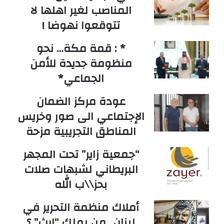
المناصب لغير اهلها لا
تتوقعوا نهوضا !
* : قمة مكة… نحو
منظومة جديدة للأمن
الجماعي*
عودة مركز الضمان
الإجتماعي الى صور وخريس
المناطق التجريبية مزحة
“جمعية زاير” تحت المجهر
البريطاني لشبهات صلات
بحز\\ب الله
أملاك منظمة التحرير في
لبنان.. من يملك “إرث” ؟