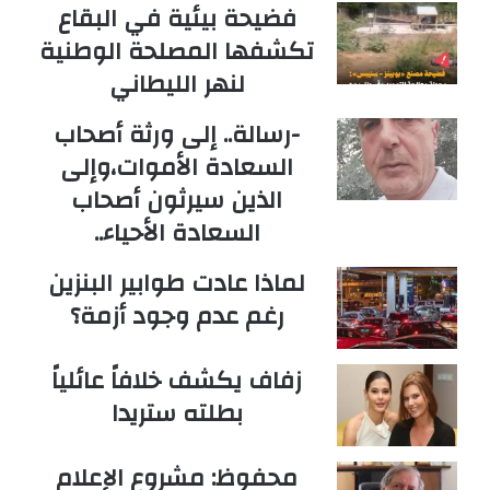
فضيحة بيئية في البقاع
تكشفها المصلحة الوطنية
لنهر الليطاني
-رسالة.. إلى ورثة أصحاب
السعادة الأموات،وإلى
الذين سيرثون أصحاب
السعادة الأحياء..
لماذا عادت طوابير البنزين
رغم عدم وجود أزمة؟
زفاف يكشف خلافاً عائلياً
بطلته ستريدا
محفوظ: مشروع الإعلام