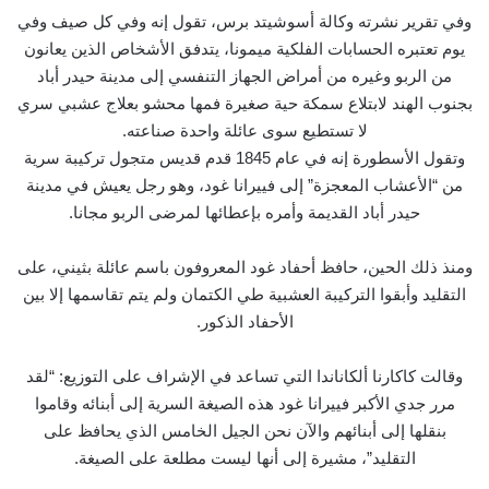
وفي تقرير نشرته وكالة أسوشيتد برس، تقول إنه وفي كل صيف وفي
يوم تعتبره الحسابات الفلكية ميمونا، يتدفق الأشخاص الذين يعانون
من الربو وغيره من أمراض الجهاز التنفسي إلى مدينة حيدر أباد
بجنوب الهند لابتلاع سمكة حية صغيرة فمها محشو بعلاج عشبي سري
لا تستطيع سوى عائلة واحدة صناعته.
وتقول الأسطورة إنه في عام 1845 قدم قديس متجول تركيبة سرية
من “الأعشاب المعجزة” إلى فييرانا غود، وهو رجل يعيش في مدينة
حيدر أباد القديمة وأمره بإعطائها لمرضى الربو مجانا.
ومنذ ذلك الحين، حافظ أحفاد غود المعروفون باسم عائلة بثيني، على
التقليد وأبقوا التركيبة العشبية طي الكتمان ولم يتم تقاسمها إلا بين
الأحفاد الذكور.
وقالت كاكارنا ألكاناندا التي تساعد في الإشراف على التوزيع: “لقد
مرر جدي الأكبر فييرانا غود هذه الصيغة السرية إلى أبنائه وقاموا
بنقلها إلى أبنائهم والآن نحن الجيل الخامس الذي يحافظ على
التقليد”، مشيرة إلى أنها ليست مطلعة على الصيغة.