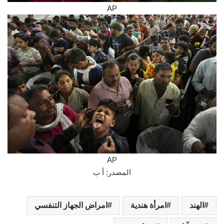
AP
AP
المصدر: أ ب
الهند
امرأة هندية
امراض الجهاز التنفسي