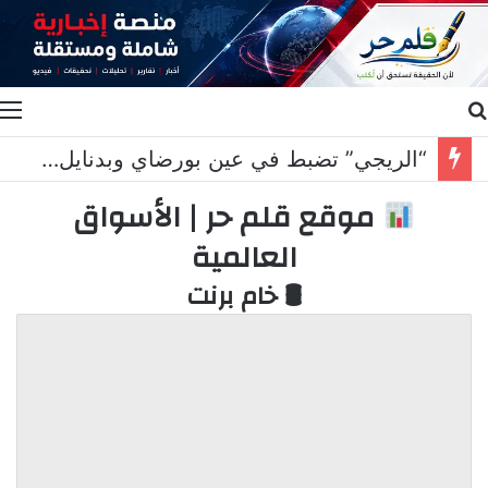
بحث عن
ا
فضيحة بيئية في البقاع تكشفها المصلحة الوطنية لنهر الليطاني
موقع قلم حر | الأسواق
العالمية
🛢 خام برنت