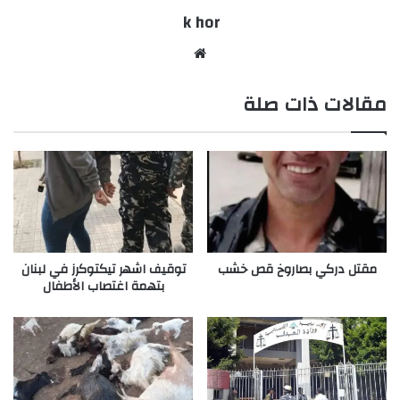
k hor
موقع
الويب
مقالات ذات صلة
مقتل دركي بصاروخ قص خشب
توقيف اشهر تيكتوكرز في لبنان
بتهمة اغتصاب الأطفال