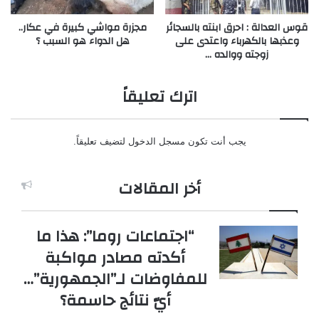
قوس العدالة : احرق ابنته بالسجائر
مجزرة مواشي كبيرة في عكار..
وعذبها بالكهرباء واعتدى على
هل الدواء هو السبب ؟
زوجته ووالده …
اترك تعليقاً
يجب أنت تكون
مسجل الدخول
لتضيف تعليقاً.
أخر المقالات
“اجتماعات روما”: هذا ما
أكدته مصادر مواكبة
للمفاوضات لـ”الجمهورية”…
أيّ نتائج حاسمة؟