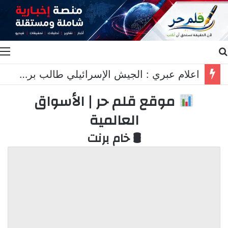
بحث عن
ا
اعلام عبري : الجيش الإسرائيلي طالب برد عسكري قاسٍ في لبنان..
موقع قلم حر | الأسواق
العالمية
🛢 خام برنت