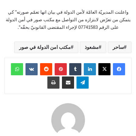
واعلنت المديريّة العامّة لأمن الدولة في بيان انها تعمّم صورته” كي
يتمكن من تعرّض لابتزازه من التواصل مع مكتب صور في أمن الدولة
على الرقم 07741583 لإجراء المقتضى القانونيّ بحقّه”.
ساحر
مشعوذ
مكتب امن الدولة في صور
لينكدإن
بينتيريست
واتساب
تيلقرام
مشاركة عبر البريد
طباعة