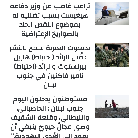
ترامب غاضب من وزير دفاعه
هيغيست بسبب تضلليه له
بموضوع النقص الحاد
بالصواريخ الإعتراضية
يديعوت العبرية سمح بالنشر
: قُتل الرائد (احتياط) هاريل
بيرنستوك والرائد (احتياط)
تامير فاكنين في جنوب
لبنان
مستوطنون يدخلون اليوم
جنوب لبنان : الحاصباني،
والليطاني، وقلعة الشقيف
وصور مجالٌ حيويّ ينبغي أن
يعود إلى الأيدي اليهودية.”