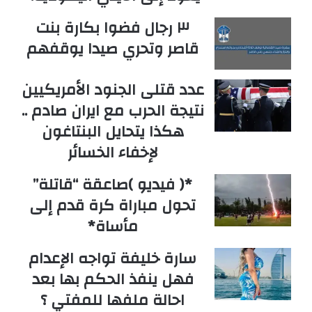
٣ رجال فضوا بكارة بنت
قاصر وتحري صيدا يوقفهم
عدد قتلى الجنود الأمريكيين
نتيجة الحرب مع ايران صادم ..
هكذا يتحايل البنتاغون
لإخفاء الخسائر
*( فيديو )صاعقة “قاتلة”
تحول مباراة كرة قدم إلى
مأساة*
سارة خليفة تواجه الإعدام
فهل ينفذ الحكم بها بعد
احالة ملفها للمفتي ؟