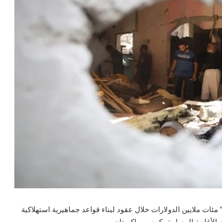
” مئات ملايين الدولارات خلال عقود لبناء قواعد جماهيرية استهلاكية
 الأغلبية المسلمة، كمصر وباكستان.