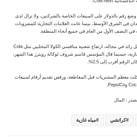
كستانية Cola Next.
ع رقم بالدولار على المبيعات الخاصة بالشركتين، ولا تزال لدى
العديد من البلدان في الشرق الأوسط، بينما عانت العلامات التجارية للمشروبات
وفي باكستان، شهد تطبيق Krave Mart، وهو تطبيق توصيل رائد في مجاله، ارتفاع شعبية منافسي الكولا المحليين مثل Cola
من فئة المشروبات الغازية، حسبما قال المؤسس قاسم شروف لوكالة رويترز هذا الشهر،
 الرقم أقرب إلى 2.5%.
كلت معظم المشتريات قبل المقاطعة، ورفض تقديم أرقام لمبيعات
PepsiC.
صدر : المال
كراتشي
مياه غازية