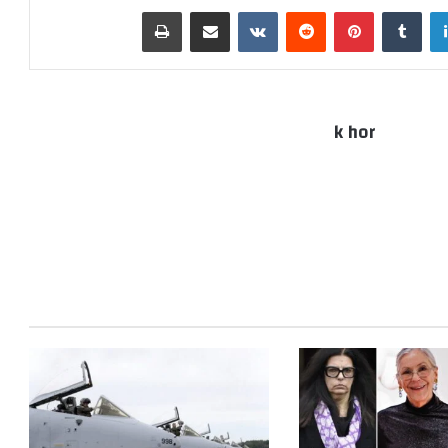
لينكدإن
بينتيريست
مشاركة عبر البريد
طباعة
k hor