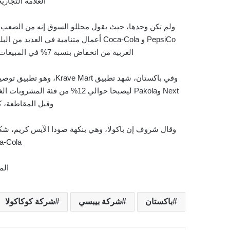
العلامة التجارية البا
ولم تكن وحدها، حيث يقول محللو السوق إنه من الصعب وض
PepsiCo و Coca-Cola أعمال متنامية في 
الغربية من انخفاض بنسبة 7% في المبيعات في النصف الأول من العام في جميع أنحاء المنطقة.
Next وPakola ليصبحا حوالي 12% 
وقبل المقاطعة، كان
وقال شروف إن باكولا، وهي بنكهة صودا الآيس كريم، ش
Coca-Cola وo
الم
باكستان
شركة بيبسي
شركة كوكاكولا