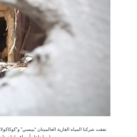
نفقت شركتا المياه الغازية العالميتان “بيبسي” و”كوكاكولا
لهما داخل أسواق بلدان ذات