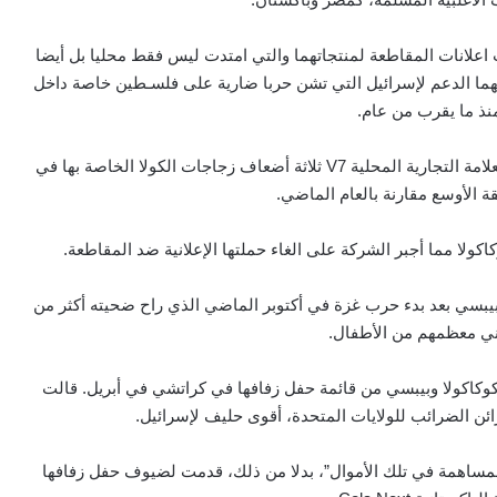
سبب اعلانات المقاطعة لمنتجاتهما والتي امتدت ليس فقط محليا بل أيضا
انهما الدعم لإسرائيل التي تشن حربا ضارية على فلسـطين خاصة داخل
نذ ما يقرب من عام.
وفي مصر، تراجعت مبيعات الكولا هذا العام، بينما صدرت العلامة التجارية المحلية V7 ثلاثة أضعاف زجاجات الكولا الخاصة بها في
 الأوسع مقارنة بالعام الماضي.
لا مما أجبر الشركة على الغاء حملتها الإعلانية ضد المقاطعة.
بيبسي بعد بدء حرب غزة في أكتوبر الماضي الذي راح ضحيته أكثر من
 كوكاكولا وبيبسي من قائمة حفل زفافها في كراتشي في أبريل. قالت
زائن الضرائب للولايات المتحدة، أقوى حليف لإسرائيل.
لمساهمة في تلك الأموال”، بدلا من ذلك، قدمت لضيوف حفل زفافها