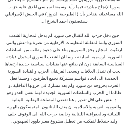
سوريا لإنجاح مبادرته فيما رأينا وسمعنا سياسي اغدق عليه حز-ب
الله مساعداته يتفاخر بأن ( الطيرجية الدروز ) في الجيش الإسرائيلي
سيقصفون احمد الشرع !…
حين دخل حز-ب الله للقتال في سوريا لم يدخل لمحاربة الشعب
السوري وانما لمقاتلة التنظيمات الارهابية من نصرة ودا-عش والتي
ارتكبت المجازر بحق السوريين بناء على دعوة وطلب من السلطات
السورية الرسمية السابقة ، وبما ان الشعب السوري استبدل قيادته
السياسية السابقة دون ان يدافع عنها بقيادات سياسية جديدة ارتضاها
يجب ان تتبدل العلاقات ويسعى الفريقان الحزب والقيادة السورية
الجديدة الى ايجاد قواسم مشتركة تجمع الطرفين ، وحسنا فعل
الحزب بخروجه من سوريا ولم يعد مشاركا في حروبها الداخلية ،و
طالما ان الحزب والسلطات السورية الجديدة لهما نفس العدو وهو
دا-عش على اقل تقدير , هنا تقضي المصلحة الوطنية اللبنانية
والقومية العربية والاسلامية ان يقف اللبنانيون المتمسكون بالهوية
اللبنانية وبالجغرافية اللبنانية وخاصة حز-ب الله الى الوقوف خلف
وليد جنبلاط لتمكينه من تعطيل مشروع معبر داوود الصهيوني .