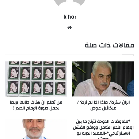
k hor
موقع
الويب
مقالات ذات صلة
ايران سترد؟, ماذا اذا لم ترد؟ /
هل تعلم ان هناك طابعا بريديا
ميخائيل عوض
يحمل صورة الإمام الصدر ؟
*مفاوضات الدوحة تترنح ما بين
اوهام النصر الكامل وواقع الفشل
الاستراتيجي*-العميد اندريه بو