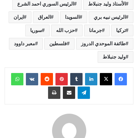
الأستاذ وليد جنبلاط
الرئيس السوري احمد الشرع
الرئيس نبيه بري
السويدا
العراق
ايران
تركيا
جرمانا
حزب الله
سوريا
طائفة الموحدي الدروز
فلسطين
معبر داوود
وليد جنبلاط
لينكدإن
بينتيريست
واتساب
تيلقرام
مشاركة عبر البريد
طباعة