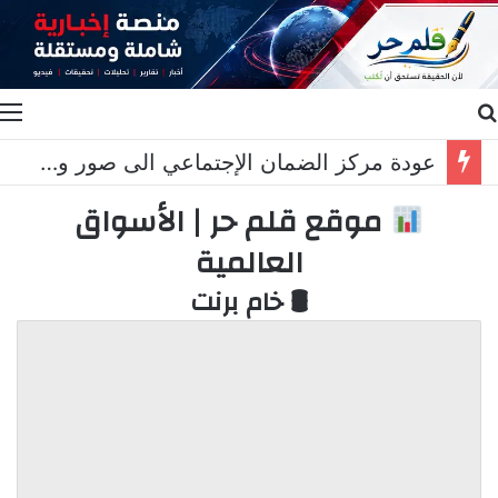
بحث عن
ا
عودة مركز الضمان الإجتماعي الى صور وخريس المناطق التجريبية مزحة
موقع قلم حر | الأسواق
العالمية
🛢 خام برنت