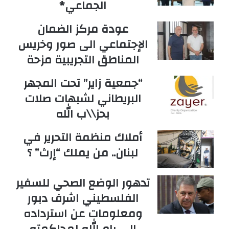
الجماعي*
عودة مركز الضمان
الإجتماعي الى صور وخريس
المناطق التجريبية مزحة
“جمعية زاير” تحت المجهر
البريطاني لشبهات صلات
بحز\\ب الله
أملاك منظمة التحرير في
لبنان.. من يملك “إرث” ؟
تدهور الوضع الصحي للسفير
الفلسطيني اشرف دبور
ومعلومات عن استرداده
الى رام الله لمحاكمته