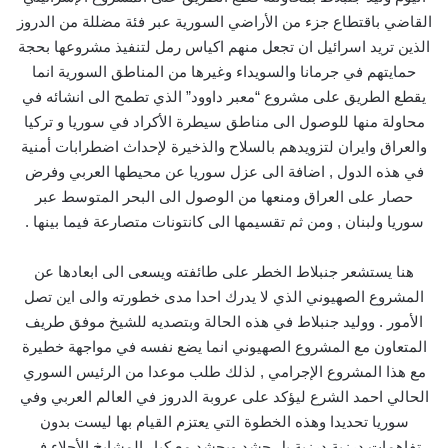
القاضي باقتطاع جزء من الأراضي السورية عبر فئة مضللة من الدروز
الذين تريد اسرائيل ان تجعل منهم اكياس رمل لتنفيذ مشروعها بحجة
حمايتهم في جرمانا والسويداء وغيرها من المناطق السورية انما
يقطع الطريق على مشروع “معبر داوود” الذي تطمح الى انشائه في
محاولة منها للوصول الى مناطق سيطرة الأكراد في سوريا و تركيا
والعراق وايران لتزويدهم بالسلاح والذخيرة لإحداث اضطرابات أمنية
في هذه الدول , اضافة الى عزل سوريا عن محيطها العربي وفرض
حصار على العراق ومنعها من الوصول الى البحر المتوسط عبر
سوريا ولبنان , ومن ثم تقسيمها الى كانتونات متصارعة فيما بينها .
هنا يستشعر جنبلاط الخطر على طائفته ويسعى الى ابعادها عن
المشروع الصهيوني الذي لا يدرك احدا مدى خطورته والى اين تصل
الأمور . ووليد جنبلاط في هذه الحالة وبتصديه للشيخ موفق طريف
المتعاون مع المشروع الصهيوني انما يضع نفسه في مواجهة خطيرة
مع هذا المشروع الإجرامي , لذلك طلب موعدا من الرئيس السوري
الحالي احمد الشرع ليؤكد على عروبة الدروز في العالم العربي وفي
سوريا تحديدا وهذه الخطوة التي يعتزم القيام بها ليست بدون
تفاهمات درزية درزية بل حشد ويحشد مع كبار المشايخ الأجلاء في