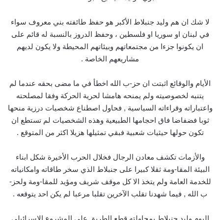
لا شك ان هم وليد جنبلاط الأكبر هو حفظ طائفته بني معروف سواء
في لبنان او سوريا او فلسطين ، وحفظ الدروز بالنسبة له قائم على
ان يكونوا جزءا من مجتمعاتهم وبيئاتهم المحيطة ولا يكون لديهم
مشاريعهم الخاصة .
الأيام والوقائع اثبتت ان حز-ب الله اخطأ في ما مضى بحقه عندما لم
يتنبه لخصوصيته ولم يمنحه هامشا لحرية الحركة وفقا لمصلحته
واعتباراته وقراءاته السياسية , فحاول اصطناع شخصيات درزية منحها
ثوبا فضفاضا فاق احجامها الطبيعية وهذه الشخصيات لم تستطع ان
تكون حولها حيثيات شعبية فبقي تمثيلها هزيلا اكثر من المتوقع .
والأزمات تكشف معادن الرجال فخلال الحرب الأخيرة شكل ابناء
البيئة المقا-ومة ثقلا كبيرا على جنبلاط الذي سخر طاقاته وامكانياته
للخدمة العامة ولم يتخذ الا كل موقف شريف ومؤيد للمقا-ومة ولحز-
ب الله , فيما شهدنا تقلب الآخرين تقلبا مرعبا لم يكن احد يتوقعه .
اليوم وليد جنبلاط بمحاولته قطع الطريق على المشروع الإسرائيلي