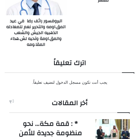
معشر
البروفسور رائف رضا في عيد
المق.اومه والتحرير نعم للمعادله
الذهبيه الجيش والشعب
والمق.اومة وتحيه لش.هداء
المقا.ومه
اترك تعليقاً
يجب أنت تكون
مسجل الدخول
لتضيف تعليقاً.
أخر المقالات
* : قمة مكة… نحو
منظومة جديدة للأمن