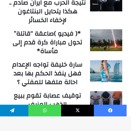
نتيجة الحرب مع ايران صادم ..
هكذا يتحايل البنتاغون
لإخفاء الخسائر
*( فيديو )صاعقة “قاتلة”
تحول مباراة كرة قدم إلى
مأساة*
سارة خليفة تواجه الإعدام
فهل ينفذ الحكم بها بعد
احالة ملفها للمفتي ؟
توقيف عصابة تقوم ببيع
الذهب المزيف
فيسبوك
‫X
واتساب
تيلقرام
عباس علوية ابن بلدة ارنون
يفوز بالانتخابات التمهيدية