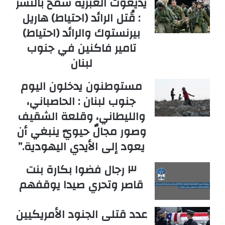
يديعوت العبرية سمح بالنشر
: قُتل الرائد (احتياط) هاريل
بيرنستوك والرائد (احتياط)
تامير فاكنين في جنوب
لبنان
مستوطنون يدخلون اليوم
جنوب لبنان : الحاصباني،
والليطاني، وقلعة الشقيف
وصور مجالٌ حيويّ ينبغي أن
يعود إلى الأيدي اليهودية.”
٣ رجال فضوا بكارة بنت
قاصر وتحري صيدا يوقفهم
عدد قتلى الجنود الأمريكيين