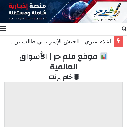
بحث عن
ا
اعلام عبري : الجيش الإسرائيلي طالب برد عسكري قاسٍ في لبنان..
موقع قلم حر | الأسواق
العالمية
🛢 خام برنت