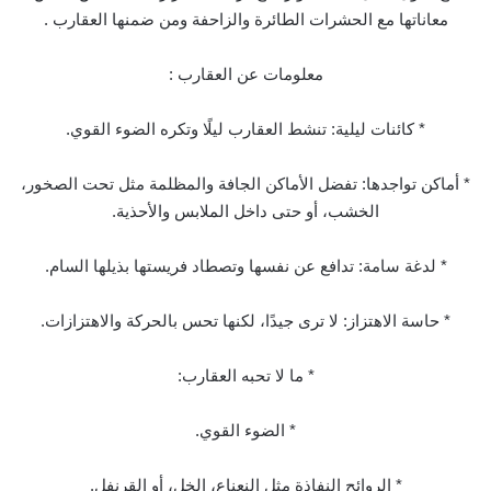
معاناتها مع الحشرات الطائرة والزاحفة ومن ضمنها العقارب .
معلومات عن العقارب :
* كائنات ليلية: تنشط العقارب ليلًا وتكره الضوء القوي.
* أماكن تواجدها: تفضل الأماكن الجافة والمظلمة مثل تحت الصخور،
الخشب، أو حتى داخل الملابس والأحذية.
* لدغة سامة: تدافع عن نفسها وتصطاد فريستها بذيلها السام.
* حاسة الاهتزاز: لا ترى جيدًا، لكنها تحس بالحركة والاهتزازات.
* ما لا تحبه العقارب:
* الضوء القوي.
* الروائح النفاذة مثل النعناع، الخل، أو القرنفل.