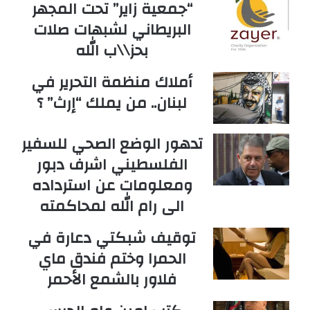
“جمعية زاير” تحت المجهر
البريطاني لشبهات صلات
بحز\\ب الله
أملاك منظمة التحرير في
لبنان.. من يملك “إرث” ؟
تدهور الوضع الصحي للسفير
الفلسطيني اشرف دبور
ومعلومات عن استرداده
الى رام الله لمحاكمته
توقيف شبكتي دعارة في
الحمرا وختم فندق ماي
فلاور بالشمع الأحمر