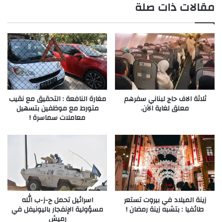
مقالات ذات صلة
ثلاثة الاف حاج لبناني سفرهم
مغارة النافعة : التحقيق مع نقيب
معلق لغاية الآن.
متورط مع موظفين بتسهيل
معاملات سماسرة !
زينة الميلاد في بيروت تستعر
اسرائيل تحمل ح-ز-ب الله
طائفيا : بتشبه زينة رمضان !
مسؤولية الإنفجار باليونيفل في
رميش