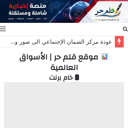
بحث عن
ا
عودة مركز الضمان الإجتماعي الى صور وخريس المناطق التجريبية مزحة
موقع قلم حر | الأسواق
العالمية
🛢 خام برنت