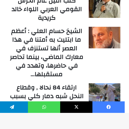
كتب امين عام الحرس
القومي العربي اللواء خالد
كريدية
الشيخ حسام العلي : أعظم
ما ابتليت به أمتنا في هذا
العصر أنها تستنزف في
معارك الماضي، بينما تحاصر
في حاضرها، وتهدد في
مستقبلها…
ارتقاء 84 نحالا , وقطاع
النحل شبه دمار كلي بسبب
الحرب في جنوب لبنان
والخسائر بملايين الدولارات
فيسبوك
‫X
واتساب
تيلقرام
عبدول المصري هل يصل الى