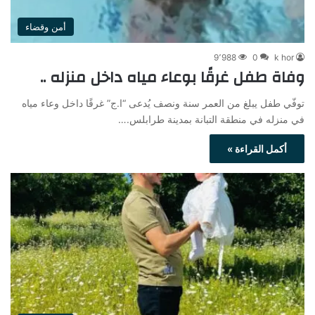
أمن وقضاء
9٬988
0
k hor
وفاة طفل غرقًا بوعاء مياه داخل منزله ..
توفّي طفل يبلغ من العمر سنة ونصف يُدعى “ا.ج” غرقًا داخل وعاء مياه
في منزله في منطقة التبانة بمدينة طرابلس.…
أكمل القراءة »