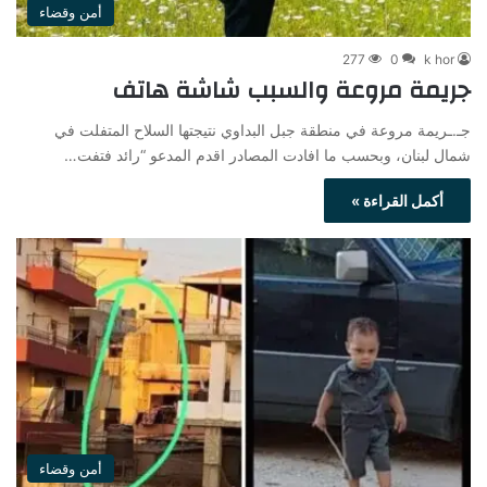
أمن وقضاء
277
0
k hor
جريمة مروعة والسبب شاشة هاتف
جـ.ـريمة مروعة في منطقة جبل البداوي نتيجتها السلاح المتفلت في
شمال لبنان، وبحسب ما افادت المصادر اقدم المدعو “رائد فتفت…
أكمل القراءة »
أمن وقضاء