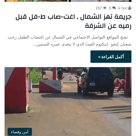
257
0
k hor
جريمة تهز الشمال , اغت-صاب ط-فل قبل
رميه عن الشرفة
تضج المواقع التواصل الاجتماعي في الشمال عن اغتصاب الطفل رجب
شعبان كنجو (مكتوم القيد) الذي لا يتعدى عمره السنتين…
أكمل القراءة »
أمن وقضاء