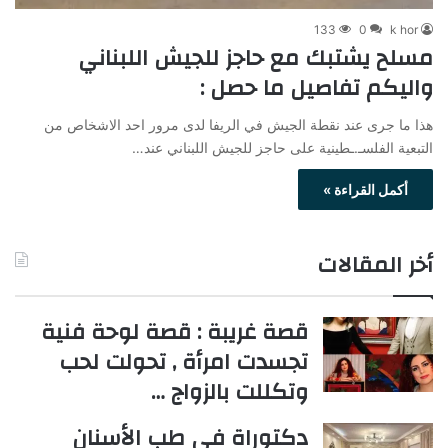
133
0
k hor
مسلح يشتبك مع حاجز للجيش اللبناني
واليكم تفاصيل ما حصل :
هذا ما جرى عند نقطة الجيش في الريفا لدى مرور احد الاشخاص من
التبعية الفلسـ.ـطينية على حاجز للجيش اللبناني عند…
أكمل القراءة »
أخر المقالات
قصة غريبة : قصة لوحة فنية
تجسدت امرأة , تحولت لحب
وتكللت بالزواج …
دكتوراة في طب الأسنان