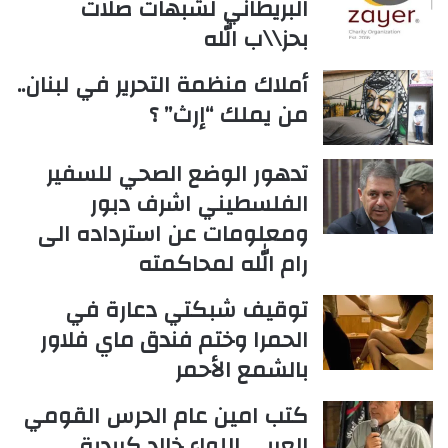
البريطاني لشبهات صلات
بحز\\ب الله
أملاك منظمة التحرير في لبنان..
من يملك “إرث” ؟
تدهور الوضع الصحي للسفير
الفلسطيني اشرف دبور
ومعلومات عن استرداده الى
رام الله لمحاكمته
توقيف شبكتي دعارة في
الحمرا وختم فندق ماي فلاور
بالشمع الأحمر
كتب امين عام الحرس القومي
العربي اللواء خالد كريدية