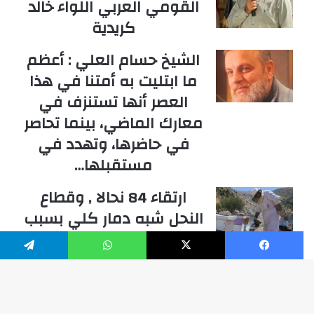
القومي العربي اللواء خالد
كريدية
الشيخ حسام العلي : أعظم
ما ابتليت به أمتنا في هذا
العصر أنها تستنزف في
معارك الماضي، بينما تحاصر
في حاضرها، وتهدد في
مستقبلها…
ارتقاء 84 نحالا , وقطاع
النحل شبه دمار كلي بسبب
الحرب في جنوب لبنان
والخسائر بملايين الدولارات
فيسبوك
‫X
واتساب
تيلقرام
عبدول المصري هل يصل الى
زر