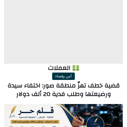
العملات
أمن وقضاء
قضية خطف تهزّ منطقة صور: اختفاء سيدة
ورضيعتها وطلب فدية 20 ألف دولار