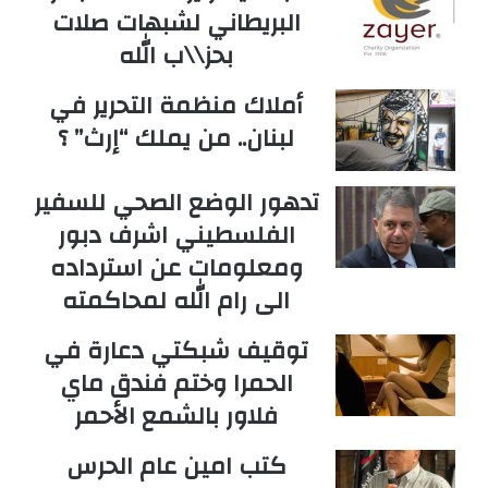
البريطاني لشبهات صلات
بحز\\ب الله
أملاك منظمة التحرير في
لبنان.. من يملك “إرث” ؟
تدهور الوضع الصحي للسفير
الفلسطيني اشرف دبور
ومعلومات عن استرداده
الى رام الله لمحاكمته
توقيف شبكتي دعارة في
الحمرا وختم فندق ماي
فلاور بالشمع الأحمر
كتب امين عام الحرس