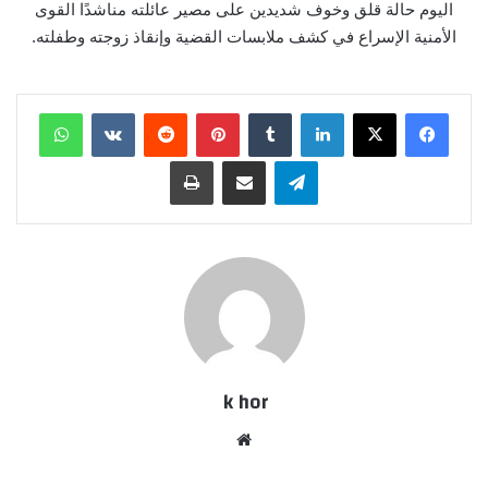
اليوم حالة قلق وخوف شديدين على مصير عائلته مناشدًا القوى
الأمنية الإسراع في كشف ملابسات القضية وإنقاذ زوجته وطفلته.
لينكدإن
بينتيريست
واتساب
تيلقرام
مشاركة عبر البريد
طباعة
k hor
موقع
الويب