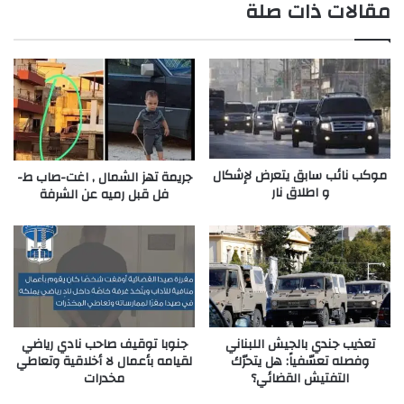
مقالات ذات صلة
موكب نائب سابق يتعرض لإشكال
جريمة تهز الشمال , اغت-صاب ط-
و اطلاق نار
فل قبل رميه عن الشرفة
تعذيب جندي بالجيش اللبناني
جنوبا توقيف صاحب نادي رياضي
وفصله تعسّفياً: هل يتحرّك
لقيامه بأعمال لا أخلاقية وتعاطي
التفتيش القضائي؟
مخدرات