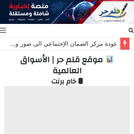
بحث عن
ا
عودة مركز الضمان الإجتماعي الى صور وخريس المناطق التجريبية مزحة
موقع قلم حر | الأسواق
العالمية
🛢 خام برنت