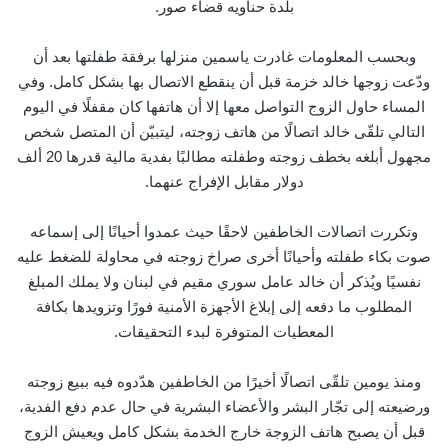
بلدة حناويه قضاء صور.
وبحسب المعلومات غادرت ياسمين منزلها برفقة طفلتها بعد أن
ودّعت زوجها خالد خزمة قبل أن ينقطع الاتصال بها بشكل كامل. وفي
المساء حاول الزوج التواصل معها إلا أن هاتفها كان مقفلًا في اليوم
التالي تلقّى خالد اتصالًا من هاتف زوجته، ليتبيّن أن المتصل شخص
مجهول أبلغه بخطف زوجته وطفلته مطالبًا بفدية مالية قدرها 20 ألف
دولار مقابل الإفراج عنهما.
وتكررت اتصالات الخاطفين لاحقًا حيث عمدوا أحيانًا إلى إسماعه
صوت بكاء طفلته وأحيانًا أخرى صراخ زوجته في محاولة للضغط عليه
نفسيًا ويُذكر أن خالد عامل سوري مقيم في لبنان ولا يملك المبلغ
المطلوب ما دفعه إلى إبلاغ الأجهزة الأمنية فورًا وتزويدها بكافة
المعطيات المتوفرة لبدء التحقيقات.
ومنذ يومين تلقّى اتصالًا أخيرًا من الخاطفين هدّدوه فيه ببيع زوجته
ورضيعته إلى تجّار البشر والأعضاء البشرية في حال عدم دفع الفدية،
قبل أن يصبح هاتف الزوجة خارج الخدمة بشكل كامل ويعيش الزوج