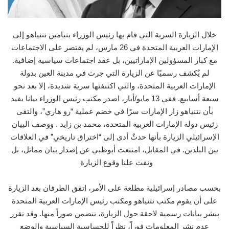
خلال الزيارة السرية التي قام بها رئيس الوزراء
بنيامين نتنياهو
إلى
الإمارات العربية المتحدة في 26 مارس، لم يقتصر على الاجتماعات
مع كبار المسؤولين الإماراتيين، بل عقد اجتماعات سياسية إضافية.
لم يُكشف رسميًا عن الزيارة التي جرت في مدينة العين بدولة
الإمارات العربية المتحدة، والتي اكتنفتها سرية شديدة، إلا بعد نحو
سبعة أسابيع. ففي 13 مايو/أيار، اصدر مكتب رئيس الوزراء بيانا
يفيد
بأن نتنياهو زار الإمارات سرًا في خضم عملية “رو هاري”، والتقى
رئيس دولة الإمارات العربية المتحدة،
محمد بن زايد
. ووصف البيان
الإسرائيلي الزيارة بأنها حدثٌ أدى إلى “اختراق تاريخي” في العلاقات
بين البلدين. في المقابل، امتنعت أبوظبي عن إصدار بيان مماثل، بل
ونفت علنا وقوع الزيارة
بحسب مصادر إسرائيلية مطلعة على الأمر، اتفق الطرفان بعد الزيارة
على أن يقوم مكتب نتنياهو ومكتب رئيس الإمارات العربية المتحدة
بنشر بيانات رسمية لاحقة حول الزيارة، تتضمن صوراً منها. وقد تقرر
عدم نشر المعلومات فوراً، نظراً للحساسية السياسية والوضع