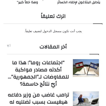
يتحايل البنتاغون لإخفاء الخسائر
وهذا خطأ كبير”
اترك تعليقاً
يجب أنت تكون
مسجل الدخول
لتضيف تعليقاً.
أخر المقالات
“اجتماعات روما”: هذا ما
أكدته مصادر مواكبة
للمفاوضات لـ”الجمهورية”…
أيّ نتائج حاسمة؟
ترامب غاضب من وزير دفاعه
هيغيست بسبب تضلليه له