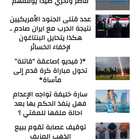
قاصر وتحري صيدا يوقفهم
عدد قتلى الجنود الأمريكيين
نتيجة الحرب مع ايران صادم ..
هكذا يتحايل البنتاغون
لإخفاء الخسائر
*( فيديو )صاعقة “قاتلة”
تحول مباراة كرة قدم إلى
مأساة*
سارة خليفة تواجه الإعدام
فهل ينفذ الحكم بها بعد
احالة ملفها للمفتي ؟
توقيف عصابة تقوم ببيع
الذهب المزيف