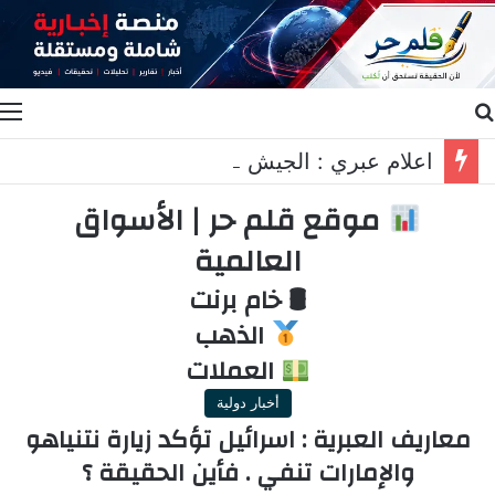
بحث عن
ا
اعلام عبري : الجيش الإسرائيلي طالب برد عسكري قاسٍ في لبنان..
موقع قلم حر | الأسواق
العالمية
🛢 خام برنت
الذهب
العملات
أخبار دولية
معاريف العبرية : اسرائيل تؤكد زيارة نتنياهو
والإمارات تنفي . فأين الحقيقة ؟