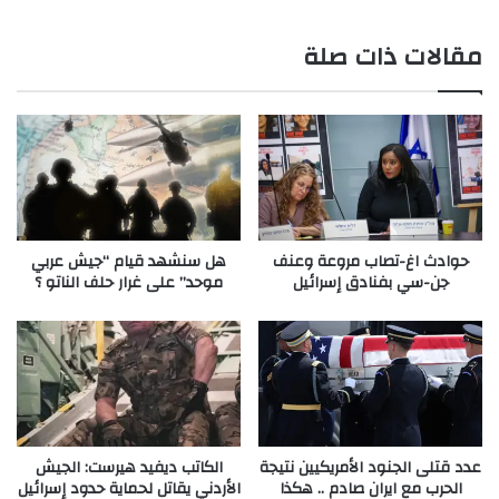
الويب
مقالات ذات صلة
حوادث اغ-تصاب مروعة وعنف
هل سنشهد قيام “جيش عربي
جن-سي بفنادق إسرائيل
موحد” على غرار حلف الناتو ؟
عدد قتلى الجنود الأمريكيين نتيجة
الكاتب ديفيد هيرست: الجيش
الحرب مع ايران صادم .. هكذا
الأردني يقاتل لحماية حدود إسرائيل