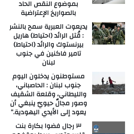
بموضوع النقص الحاد
بالصواريخ الإعتراضية
يديعوت العبرية سمح بالنشر
: قُتل الرائد (احتياط) هاريل
بيرنستوك والرائد (احتياط)
تامير فاكنين في جنوب
لبنان
مستوطنون يدخلون اليوم
جنوب لبنان : الحاصباني،
والليطاني، وقلعة الشقيف
وصور مجالٌ حيويّ ينبغي أن
يعود إلى الأيدي اليهودية.”
٣ رجال فضوا بكارة بنت