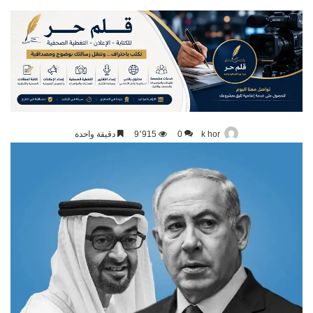
k hor
0
9٬915
دقيقة واحدة