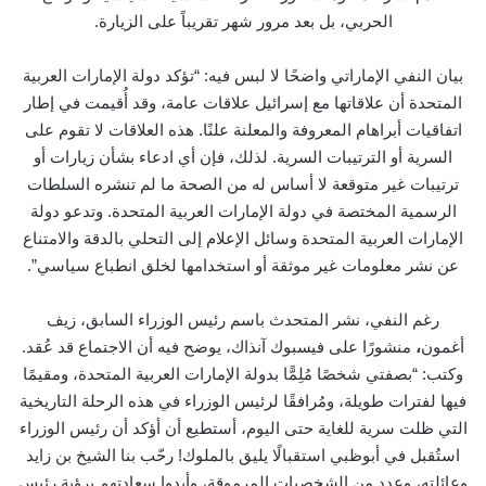
الحربي، بل بعد مرور شهر تقريباً على الزيارة.
بيان النفي الإماراتي واضحًا لا لبس فيه: “تؤكد دولة الإمارات العربية
المتحدة أن علاقاتها مع إسرائيل علاقات عامة، وقد أُقيمت في إطار
اتفاقيات أبراهام المعروفة والمعلنة علنًا. هذه العلاقات لا تقوم على
السرية أو الترتيبات السرية. لذلك، فإن أي ادعاء بشأن زيارات أو
ترتيبات غير متوقعة لا أساس له من الصحة ما لم تنشره السلطات
الرسمية المختصة في دولة الإمارات العربية المتحدة. وتدعو دولة
الإمارات العربية المتحدة وسائل الإعلام إلى التحلي بالدقة والامتناع
عن نشر معلومات غير موثقة أو استخدامها لخلق انطباع سياسي”.
رغم النفي، نشر المتحدث باسم رئيس الوزراء السابق،
زيف
أغمون
،
منشورًا على فيسبوك آنذاك، يوضح فيه أن الاجتماع قد عُقد.
وكتب: “بصفتي شخصًا مُلِمًّا بدولة الإمارات العربية المتحدة، ومقيمًا
فيها لفترات طويلة، ومُرافقًا لرئيس الوزراء في هذه الرحلة التاريخية
التي ظلت سرية للغاية حتى اليوم، أستطيع أن أؤكد أن رئيس الوزراء
استُقبل في أبوظبي استقبالًا يليق بالملوك! رحّب بنا الشيخ بن زايد
وعائلته، وعدد من الشخصيات المرموقة، وأبدوا سعادتهم برؤية رئيس