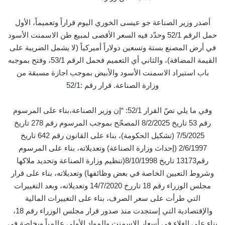
أصدر وزير الصناعة جو عيسى الخوري اليوم قراراً وتعميماً، الأول
حمل الرقم 52/1 وحدّد فيه السعر الأقصى لمبيع طن الاسمنت الأسود
في أرض المصنع بستة وتسعين دولاراً أميركياً (لا يشمل الضريبة على
القيمة المضافة)، والثاني أي التعميم فحمل الرقم 53/1، وفتح بموجبه
باب استيراد الاسمنت الأسود والأبيض بموجب اجازة مسبقة من
وزارة الصناعة. قرار رقم :52/1
وفي ما يلي نصّ القرار 52/1: “إن وزير الصناعة،بناء على المرسوم
رقم 53 تاريخ 8/2/2025 المصحّح بموجب المرسوم رقم 278 تاريخ
7/5/2025 (تشكيل الحكومة)، بناء على القانون رقم 642 تاريخ
2/6/1997 (إحداث وزارة الصناعة) وتعديلاته، بناء على المرسوم
رقم13173 تاريخ 8/10/1998(تنظيم وزارة الصناعة وتحديد ملاكها
وشروط التعيين الخاصة في بعض وظائفها) وتعديلاته، بناء على قرار
مجلس الوزراء رقم 18 تاررخ 14/7/2020 وتعديلاته، وبعد التغييرات
التي طرأت على سعر الصرف، بناء على التغييرات المالية
والإقتصادية التي إستجدت منذ صدور قرار مجلس الوزراء رقم 18،
بناء على الغلاء في أسعار الإسمنت والمواد الأولي عالمياً وبخاصة في