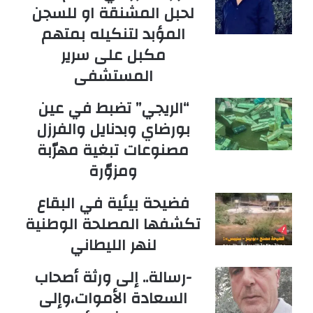
لحبل المشنقة او للسجن
المؤبد لتنكيله بمتهم
مكبل على سرير
المستشفى
“الريجي” تضبط في عين
بورضاي وبدنايل والفرزل
مصنوعات تبغية مهرّبة
ومزوّرة
فضيحة بيئية في البقاع
تكشفها المصلحة الوطنية
لنهر الليطاني
-رسالة.. إلى ورثة أصحاب
السعادة الأموات،وإلى