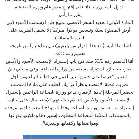
الدول المجاورة ، بناء على إقتراح مدير عام وزارة الصناعة،
يقرر ما يأتي:
المادة الأولى: تحديد السعر الأقصى لمبيع طن الإسمنت الأسود (في
أرض المصنع) بستّة وتسعين دولاراً أميركياً (لا يشمل الضريبة على
القيمة المضافة).
المادة الثانية: يُبلغ هذا القرار من يلزم ويُعمل به إعتباراً من تاريخه.
تعميم رقم :53/1
أمّا التعميم رقم 53/1 فقد فتح باب إستيراد الإسمنت الأسود والأبيض
بموجب اجازة استيراد مسبقة من وزارة الصناعة، وفي ما يلي نصّ
التعميم:”حرصاً على حسن سير العمل في قطاع البناء ومن أجل
تحريك عجلة الإقتصاد ونظراً لإزدياد الطلب على مادة الإسمنت
تحضيراً لمرحلة إعادة الإعمار، تدعو وزارة الصناعة الراغبين بإستيراد
الإسمنت الأسود والأبيض للتقدّم بطلباتهم للإستحصال على إجازة
إستيراد مسبقة من وزارة الصناعة وفقاً للنموذج المعتمد لديها مرفقة
بالمستندات المثبّتة للبضاعة المطلوب إستيرادها وملكيتها ونوعها
ومواصفاتها وكمّياتها وسعرها”.