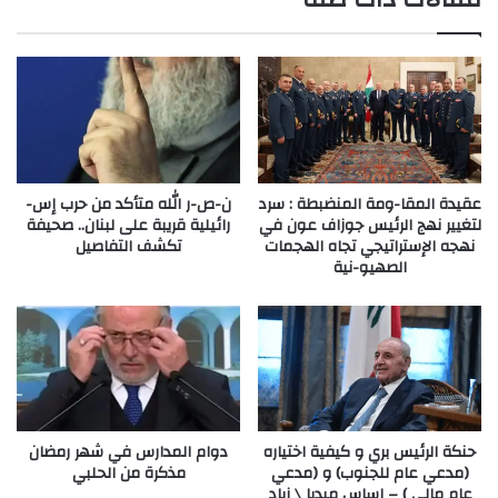
عقيدة المقا-ومة المنضبطة : سرد
ن-ص-ر الله متأكد من حرب إس-
لتغيير نهج الرئيس جوزاف عون في
رائيلية قريبة على لبنان.. صحيفة
نهجه الإستراتيجي تجاه الهجمات
تكشف التفاصيل
الصهيو-نية
حنكة الرئيس بري و كيفية اختياره
دوام المدارس في شهر رمضان
(مدعي عام للجنوب) و (مدعي
مذكرة من الحلبي
عام مالي ) – اساس ميديا \ زياد