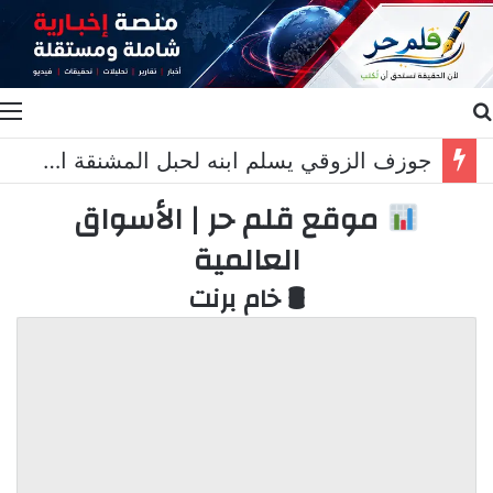
بحث عن
ا
جوزف الزوقي يسلم ابنه لحبل المشنقة او للسجن المؤبد لتنكيله بمتهم مكبل على سرير المستشفى
موقع قلم حر | الأسواق
العالمية
🛢 خام برنت