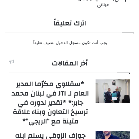
عيتاني
اترك تعليقاً
يجب أنت تكون
مسجل الدخول
لتضيف تعليقاً.
أخر المقالات
*سقلاوي مكرّما المدير
العام لـ JTI في لبنان محمد
جابر:* *تقدير لدوره في
ترسيخ التعاون وبناء علاقة
متينة مع “الريجي”*
جوزف الزوقي يسلم ابنه