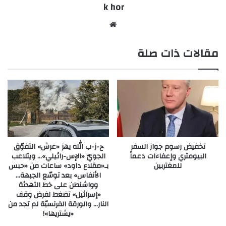
k hor
موقع
الويب
مقالات ذات صلة
تخفيض رسوم جواز السفر
ح-ز-ب الله يهز «عرش» التفوّق
البيومتري وإعفاءات دعماً
الجويّ «الإس-رائيلي»… ويتلاعب
للمغتربين
بـ«مقلاع داود» ساعات من «حبس
الأنفاس» بعد توسّع الجبهة…
وواشنطن على خط التهدئة
«إسرائيل» تضغط لفرض وقف
النار… والورقة الفرنسيّة لم تجد من
«يشتريها»!