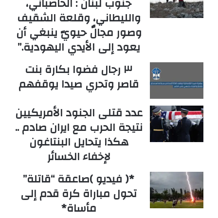
جنوب لبنان : الحاصباني،
والليطاني، وقلعة الشقيف
وصور مجالٌ حيويّ ينبغي أن
يعود إلى الأيدي اليهودية.”
٣ رجال فضوا بكارة بنت
قاصر وتحري صيدا يوقفهم
عدد قتلى الجنود الأمريكيين
نتيجة الحرب مع ايران صادم ..
هكذا يتحايل البنتاغون
لإخفاء الخسائر
*( فيديو )صاعقة “قاتلة”
تحول مباراة كرة قدم إلى
مأساة*