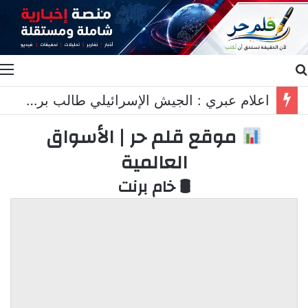
بحث عن
ا
اعلام عبري : الجيش الإسرائيلي طالب برد عسكري قاسٍ في لبنان..
موقع قلم حر | الأسواق
العالمية
🛢 خام برنت