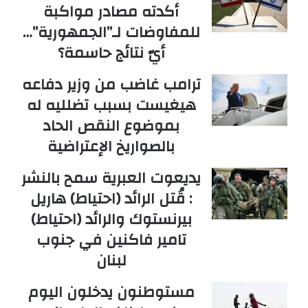
أكدته مصادر مواكبة
للمفاوضات لـ”الجمهورية”…
أيّ نتائج حاسمة؟
ترامب غاضب من وزير دفاعه
هيغيست بسبب تضلليه له
بموضوع النقص الحاد
بالصواريخ الإعتراضية
يديعوت العبرية سمح بالنشر
: قُتل الرائد (احتياط) هاريل
بيرنستوك والرائد (احتياط)
تامير فاكنين في جنوب
لبنان
مستوطنون يدخلون اليوم