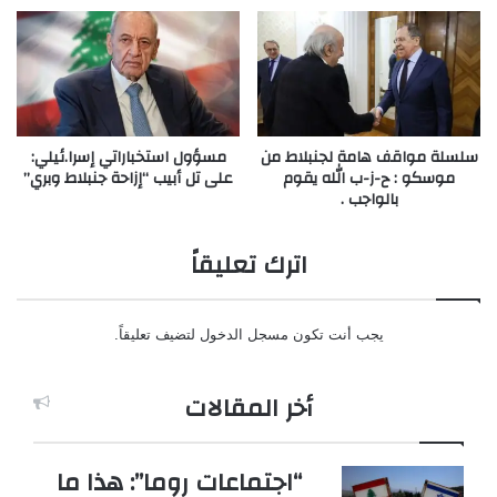
سلسلة مواقف هامة لجنبلاط من
مسؤول استخباراتي إسرا.ئيلي:
موسكو : ح-ز-ب الله يقوم
على تل أبيب “إزاحة جنبلاط وبري”
بالواجب .
اترك تعليقاً
يجب أنت تكون
مسجل الدخول
لتضيف تعليقاً.
أخر المقالات
“اجتماعات روما”: هذا ما