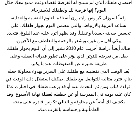
احتضان طفلك الذي لم تسنح له الفرصة لقضاء وقت ممتع معك خلال
اليوم؟ إنها فرصة لك ولطفلك للاسترخاء.
وفقاً
لسوزان كراوس وايتبورن أستاذة العلوم النفسية والعقلية،
تساعد التربية بالارتباط، والتي تتضمن النوم بجوار طفلك، على
تحسين صحته جسدياً وعقلياً. وقد يظهر أثره عليه عند البلوغ، فتجده
يبكي أقل من غيره ويشعر بالرحمة والتعاطف مع الآخرين.
هناك أيضاً
دراسة
أجريت عام 2010 تشير إلى أن النوم بجوار طفلك
يقلل من تعرضه للتوتر الذي يؤثر على تطور قدراته العقلية وعلى
طريقة تعبيره عن الضغوطات عندما يكبر.
يُعد الوقت الذي تقضينه مع طفلك على السرير بهدوء محاولة جعله
ينام، فترة مثالية للتواصل مع طفلك. يمكنك استغلال ذلك الوقت في
قراءة كتاب ومن ثم التحدث عنه أو قد يرغب طفلك في إخبارك عمّا
كان عليه يومه في المدرسة أو عن خططه لعطلة نهاية الأسبوع. وقد
يكشف لك أيضاً عن مخاوفه وبالتالي تكونين قادرة على منحه
الطمأنينة وإحساسه بالقرب منك.