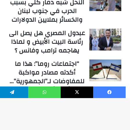
النحل شبه دمار كلي بسبب
الحرب في جنوب لبنان
والخسائر بملايين الدولارات
عبدول المصري هل يصل الى
رئاسة البيت الأبيض و لماذا
يهاجمه ترامب وفانس ؟
“اجتماعات روما”: هذا ما
أكدته مصادر مواكبة
للمفاوضات لـ”الجمهورية”…
أيّ نتائج حاسمة؟
فيسبوك
‫X
واتساب
تيلقرام
ترامب غاضب من وزير دفاعه
هيغيست بسبب تضلليه له
بموضوع النقص الحاد
زر
بالصواريخ الإعتراضية