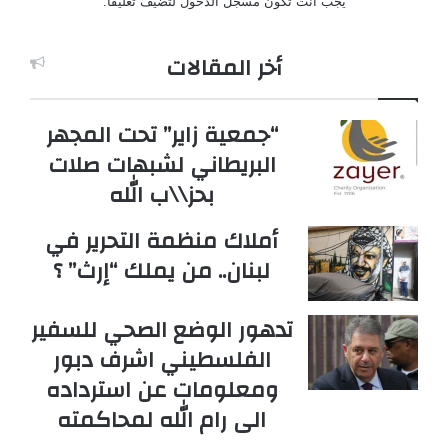
يجب أنت تكون
مسجل الدخول
لتضيف تعليقاً.
أخر المقالات
“جمعية زاير” تحت المجهر
البريطاني لشبهات صلات
بحز\\ب الله
أملاك منظمة التحرير في
لبنان.. من يملك “إرث” ؟
تدهور الوضع الصحي للسفير
الفلسطيني اشرف دبور
ومعلومات عن استرداده
الى رام الله لمحاكمته