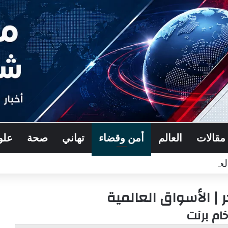
مقالات
العالم
أمن وقضاء
تهاني
صحة
علو
حرس القومي العربي اللواء خالد كريدية
| الأسواق العالمية
خام برنت