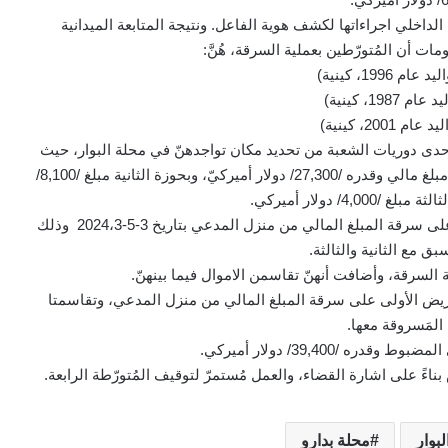
داخلي اجراءاتها لكشف هوية الفاعل. ونتيجة المتابعة الميدانية
مات أن المُتورّطين بعملية السرقة، هُنَّ:
 1996، كينية)
 1987، كينية)
 2001، كينية)
ة، تمكّنت احدى دوريات الشعبة من تحديد مكان تواجدهنّ في محلة البوار، حيث
قامت بمُداهمته وأوقفتهن. وبتفتيشهن، ضبط بحوزة الأولى مبلغ مالي وقدره /27,300/ دولار أميركيّ، وبحوزة الثانية مبلغ /8,100/
4,0/ دولار أميركي.
بالتحقيق مع الأولى، اعترفت بما نُسب إليها لجهة إقدامها على سرقة المبلغ المالي من منزل المدعي بتاريخ 3-5-2024،3 وذلك
بق مع الثانية والثالثة.
ة السرقة، وأضافت أنهنّ تقاسمن الاموال فيما بينهنّ.
ة تحريض الأولى على سرقة المبلغ المالي من منزل المدعي، وتقاسمتا
 المَسروقة معها.
ره /39,400/ دولار أميركي.
بناءً على اشارة القضاء، والعمل مُستمرّ لتوقيف المُتورّطة الرابعة.
بوار
محلة بدارو