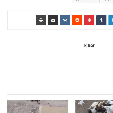
لينكدإن
بينتيريست
مشاركة عبر البريد
طباعة
k hor