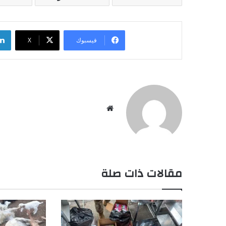
فيسبوك
‫X
موقع
الويب
مقالات ذات صلة