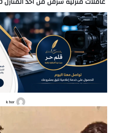
عاملات منزلية سرقن من احد المنازل 60 الف دولار امريكي وقعن في قبضة الأمن
k hor