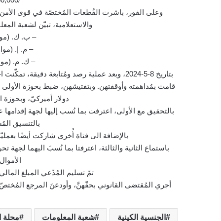
وعلى الفور، باشرت القُطعات المُختصّة في قوى الأمن ال
والاستعلامية، تبيّن لشعبة المعلو
– ب. ك. (مواليد عام
– م. إ. (مواليد عام
– ك. م. (مواليد عام
بتاريخ 8-5-2024، وبعد عملية رصد ومُتابعة دقيق
دولار أميركيّ، وبحوزة الثالثة مبلغ /00
بالتنسيق المُس
بالإضافة الى فتاة أُخرى شاركت أيضًا بعمليّ
باستماع الثانية والثالثة، اعترفتا بما نُسبَ اليهما لجه
الأموال
تمّ تسليم المُدّعي المبلغ المالي المضبوط وقد
أجري المُقتضى القانوني بحقّهنَّ، وأودعنَ المرجع المُختصّ 
الجنسية الكينية
شعبة المعلومات
محلة ال