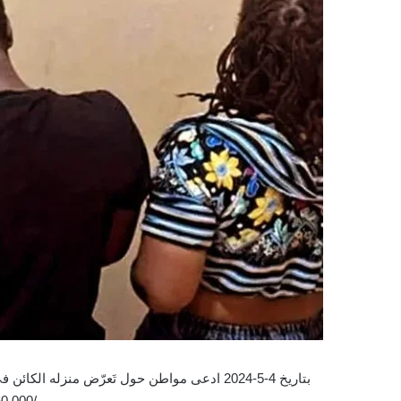
بتاريخ 4-5-2024 ادعى مواطن حول تَعرّض منزله 
/60,000/ دولار أميركي.