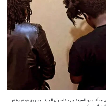
الكائن في محلّة بدارو للسرقة من داخله، وأن المبلغ المسروق هو عبارة عن