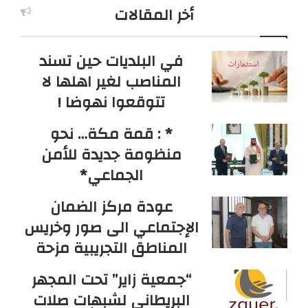
أخر المقالات
في البلديات حين تسند
المناصب لغير اهلها لا
تتوقعوا نهوضا !
* : قمة مكة… نحو
منظومة جديدة للأمن
الجماعي*
عودة مركز الضمان
الإجتماعي الى صور وخريس
المناطق التجريبية مزحة
“جمعية زاير” تحت المجهر
البريطاني لشبهات صلات