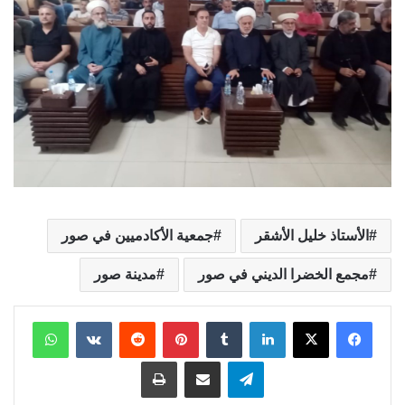
الأستاذ خليل الأشقر
جمعية الأكادميين في صور
مجمع الخضرا الديني في صور
مدينة صور
لينكدإن
بينتيريست
واتساب
تيلقرام
مشاركة عبر البريد
طباعة