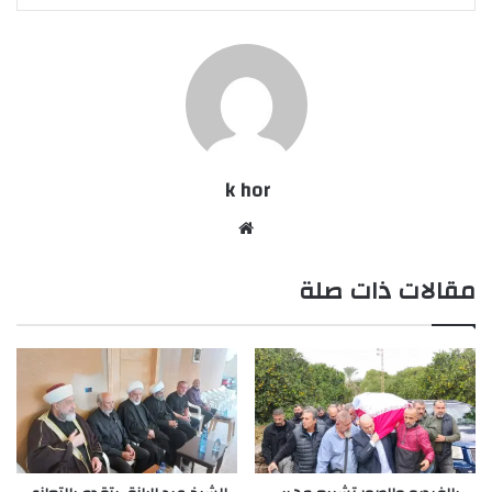
k hor
موقع
الويب
مقالات ذات صلة