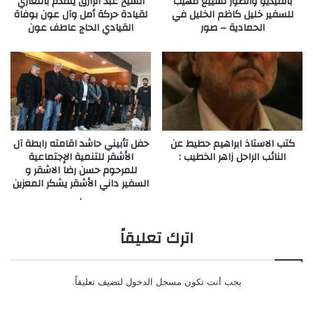
بالفيديو والصور تشييع مهيب
الشيخ عبد الرازق يتقدم بالتعازي
للسفير خليل كاظم الخليل في
لقيادة حركة أمل وآل عون بوفاة
الحمادية – صور
القيادي الحاج عاطف عون
كتب الاستاذ ابراهيم حطيط عن
حفل تأبيني حاشد اقامته رابطة آل
النائب الراحل زاهر الخطيب :
الأشقر للتنمية الإجتماعية
للمرحوم حسن رضا الاشقر و
السفير داني الأشقر يشكر المعزين
.
اترك تعليقاً
يجب أنت تكون
مسجل الدخول
لتضيف تعليقاً.