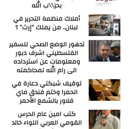
بحز\\ب الله
أملاك منظمة التحرير في
لبنان.. من يملك “إرث” ؟
تدهور الوضع الصحي للسفير
الفلسطيني اشرف دبور
ومعلومات عن استرداده
الى رام الله لمحاكمته
توقيف شبكتي دعارة في
الحمرا وختم فندق ماي
فلاور بالشمع الأحمر
كتب امين عام الحرس
القومي العربي اللواء خالد