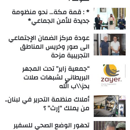
* : قمة مكة… نحو منظومة
جديدة للأمن الجماعي*
عودة مركز الضمان الإجتماعي
الى صور وخريس المناطق
التجريبية مزحة
“جمعية زاير” تحت المجهر
البريطاني لشبهات صلات
بحز\\ب الله
أملاك منظمة التحرير في لبنان..
من يملك “إرث” ؟
تدهور الوضع الصحي للسفير