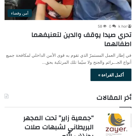
أمن وقضاء
58
0
k hor
تحري صيدا يوقف والدين لتعنيفهما
اطفالهما
في إطار العمل المستمرّ الذي تقوم به قوى الأمن الداخلي لمكافحة جميع
أنواع الجـ.ـرائم والجنح ولا سيّما تلك المرتكبة بحق…
أكمل القراءة »
أخر المقالات
“جمعية زاير” تحت المجهر
البريطاني لشبهات صلات