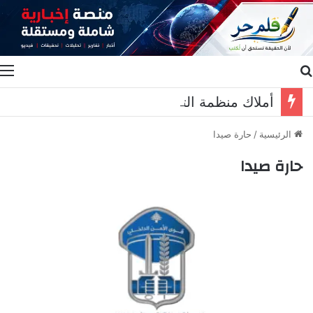
بحث عن
ا
أملاك منظمة التحرير في لبنان.. من يملك “إرث” ؟
الرئيسية
/
حارة صيدا
حارة صيدا