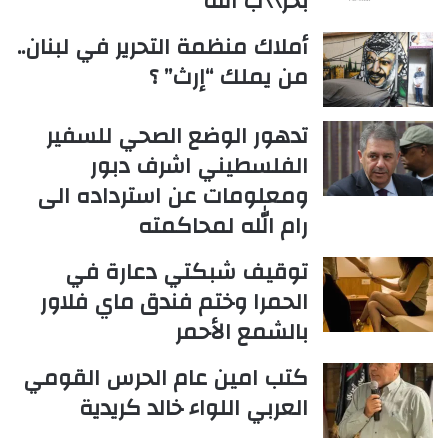
بحز\\ب الله
أملاك منظمة التحرير في لبنان..
من يملك “إرث” ؟
تدهور الوضع الصحي للسفير
الفلسطيني اشرف دبور
ومعلومات عن استرداده الى
رام الله لمحاكمته
توقيف شبكتي دعارة في
الحمرا وختم فندق ماي فلاور
بالشمع الأحمر
كتب امين عام الحرس القومي
العربي اللواء خالد كريدية