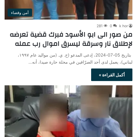
أمن وقضاء
281
0
k hor
من صور الى ابو الأسود فبرك قضية تعرضه
لإطلاق نار وسرقة ليسرق اموال رب عمله
بتاريخ 05-07-2024، إدعى المدعو (ح. ي. (من مواليد عام ۱۹۹۷،
لبناني)، يعمل لدى أحد الصرّافين في محلة حارة صيدا، أنه…
أكمل القراءة »