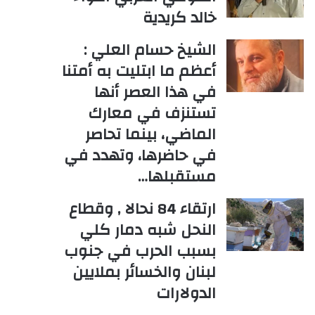
خالد كريدية
الشيخ حسام العلي :
أعظم ما ابتليت به أمتنا
في هذا العصر أنها
تستنزف في معارك
الماضي، بينما تحاصر
في حاضرها، وتهدد في
مستقبلها…
ارتقاء 84 نحالا , وقطاع
النحل شبه دمار كلي
بسبب الحرب في جنوب
لبنان والخسائر بملايين
الدولارات