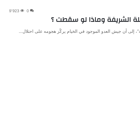
9٬923
0
 تلة الشريفة وماذا لو سقطت ؟
”، إلى أن جيش العدو الموجود في الخيام يركّز هجومه على احتلال…