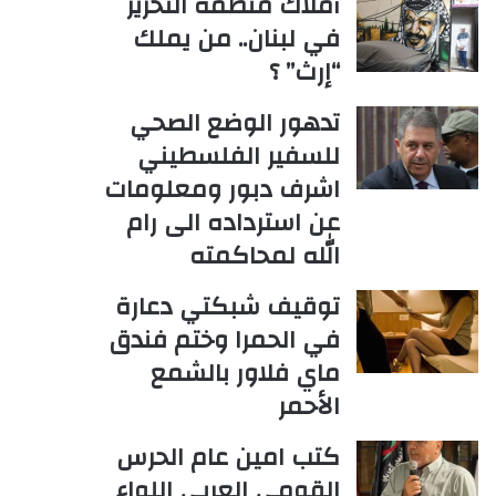
أملاك منظمة التحرير
في لبنان.. من يملك
“إرث” ؟
تدهور الوضع الصحي
للسفير الفلسطيني
اشرف دبور ومعلومات
عن استرداده الى رام
الله لمحاكمته
توقيف شبكتي دعارة
في الحمرا وختم فندق
ماي فلاور بالشمع
الأحمر
كتب امين عام الحرس
القومي العربي اللواء