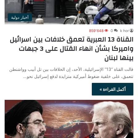
أخبار دولية
859٬648
0
k hor
القناة 13 العبرية تعمق خلافات بين اسرائيل
واميركا بشأن انهاء القتال على 3 جبهات
بينها لبنان
قالت القناة “13” الإسرائيلية، الأحد، إن الخلافات بين تل أبيب وواشنطن
تتعمق، على خلفية ضغوط أميركية متزايدة لدفع إسرائيل نحو…
أكمل القراءة »