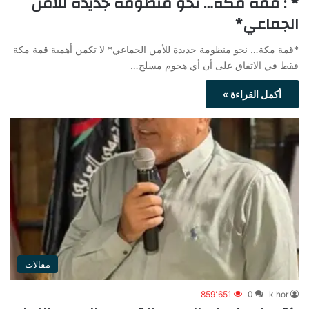
* : قمة مكة… نحو منظومة جديدة للأمن
الجماعي*
*قمة مكة… نحو منظومة جديدة للأمن الجماعي* لا تكمن أهمية قمة مكة
فقط في الاتفاق على أن أي هجوم مسلح…
أكمل القراءة »
مقالات
859٬651
0
k hor