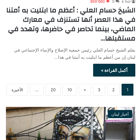
859٬660
0
k hor
الشيخ حسام العلي : أعظم ما ابتليت به أمتنا
في هذا العصر أنها تستنزف في معارك
الماضي، بينما تحاصر في حاضرها، وتهدد في
مستقبلها…
بقلم الشيخ حسام العلي رئيس جمعية الإصلاح والإنماء الإجتماعي في
لبنان إن من أعظم ما ابتليت به أمتنا في هذا…
أكمل القراءة »
1
2
3
»
10
20
...
الأخيرة
أخبار لبنان