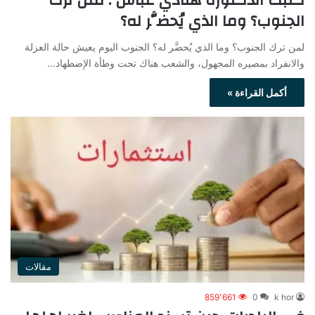
كتبت الدكتورة هنادي عباس : لمن ترك
الجنوب؟ وما الذي يُحضَّر له؟
لمن ترك الجنوب؟ وما الذي يُحضَّر له؟ الجنوب اليوم يعيش حالة العزلة
والانفراد بمصيره المجهول، والشعب هناك تحت وطأة الإضطهاد…
أكمل القراءة »
مقالات
859٬661
0
k hor