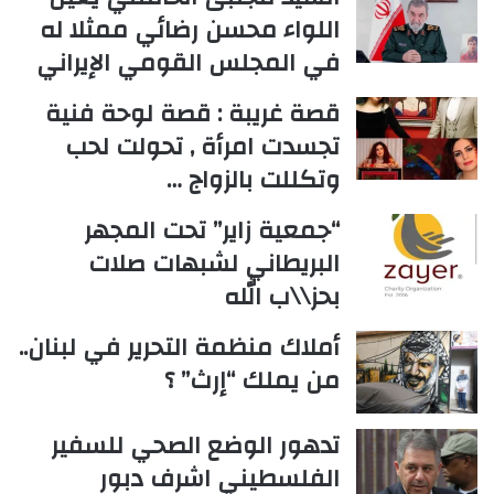
اللواء محسن رضائي ممثلا له
في المجلس القومي الإيراني
قصة غريبة : قصة لوحة فنية
تجسدت امرأة , تحولت لحب
وتكللت بالزواج …
“جمعية زاير” تحت المجهر
البريطاني لشبهات صلات
بحز\\ب الله
أملاك منظمة التحرير في لبنان..
من يملك “إرث” ؟
تدهور الوضع الصحي للسفير
الفلسطيني اشرف دبور