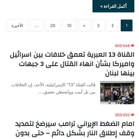
أكمل القراءة »
1
2
3
»
10
20
...
الأخيرة
859٬648
القناة 13 العبرية تعمق خلافات بين اسرائيل
واميركا بشأن انهاء القتال على 3 جبهات
بينها لبنان
قالت القناة “13” الإسرائيلية، الأحد، إن الخلافات
بين تل أبيب وواشنطن تتعمق،…
859٬655
امام الضغط الإيراني ترامب سيرضخ لتمديد
وقف إطلاق النار بشكل دائم – حتى بدون