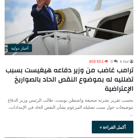
أخبار دولية
859٬653
0
k hor
ترامب غاضب من وزير دفاعه هيغيست بسبب
تضلليه له بموضوع النقص الحاد بالصواريخ
الإعتراضية
بحسب تقرير نشرته صحيفة واشنطن بوست، طالب الرئيس وزير الدفاع
بتوضيحات حول سبب تضليله المزعوم بشأن النقص الحاد في الإمدادات،
…
أكمل القراءة »