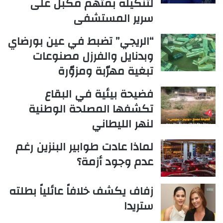
لتنكيله بمتهم مكبل على
سرير المستشفى
“الريجي” تضبط في عين بورضاي
وبدنايل والفرزل مصنوعات
تبغية مهرّبة ومزوّرة
فضيحة بيئية في البقاع
تكشفها المصلحة الوطنية
لنهر الليطاني
لماذا عادت طوابير البنزين رغم
عدم وجود أزمة؟
زفاف يكشف خلافاً عائلياً بطلته
ستريدا