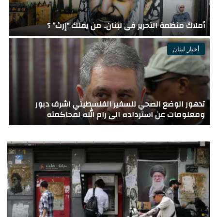
“اجتماعات روما”: هذا ما أكدته مصادر مواكبة
للمفاوضات لـ”الجمهورية”… أيّ نتائج حاسمة؟
ل
أخبار لبنان
يديعوت العبرية سمح بالنشر : قُتل الرائد (احتياط) هاريل
بيرنستوك والرائد (احتياط) تامير فاكنين في جنوب لبنان
م