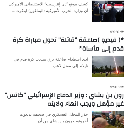
كشف موقع “ذي إنترسبت” الاستقصائي الأميركي
أن وزارة الحرب الأميركية (البنتاغون) ابتكرت…
9٬920
*( فيديو )صاعقة “قاتلة” تحول مباراة كرة
قدم إلى مأساة*
ادى اصطدام صاعقة برق بملعب كرة قدم في
تايلاند إلى مقتل لاعب…
9٬906
رون بن يشاي : وزير الدفاع الإسرائيلي “كاتس”
غير مؤهل ويجب انهاء ولايته
حذر المحلل العسكري في صحيفة يديعوت
أحرونوت رون بن يشاي من أن…