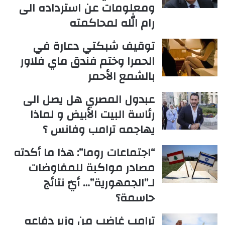
ومعلومات عن استرداده الى
رام الله لمحاكمته
توقيف شبكتي دعارة في
الحمرا وختم فندق ماي فلاور
بالشمع الأحمر
عبدول المصري هل يصل الى
رئاسة البيت الأبيض و لماذا
يهاجمه ترامب وفانس ؟
“اجتماعات روما”: هذا ما أكدته
مصادر مواكبة للمفاوضات
لـ”الجمهورية”… أيّ نتائج
حاسمة؟
ترامب غاضب من وزير دفاعه