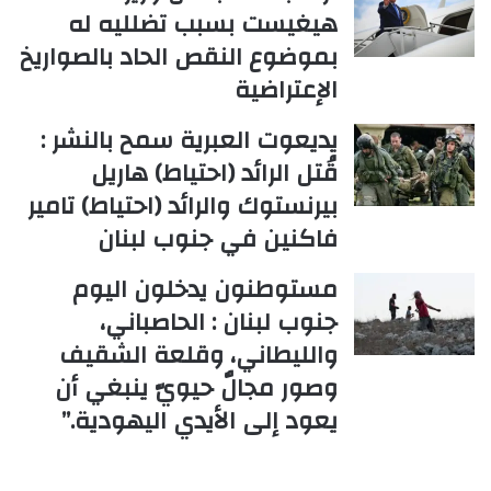
هيغيست بسبب تضلليه له
بموضوع النقص الحاد بالصواريخ
الإعتراضية
يديعوت العبرية سمح بالنشر :
قُتل الرائد (احتياط) هاريل
بيرنستوك والرائد (احتياط) تامير
فاكنين في جنوب لبنان
مستوطنون يدخلون اليوم
جنوب لبنان : الحاصباني،
والليطاني، وقلعة الشقيف
وصور مجالٌ حيويّ ينبغي أن
يعود إلى الأيدي اليهودية.”