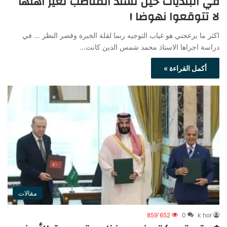
في البلديات حين تسند المناصب لغير اهلها
لا تتوقعوا نهوضا !
اكثر ما يزعجني هو غياب التوجيه ربما لقلة الخبرة وقصر النظر … في
دراسة اجراها الاستاذ محمد شمس الدين كانت…
أكمل القراءة »
مقالات
859٬652
0
k hor