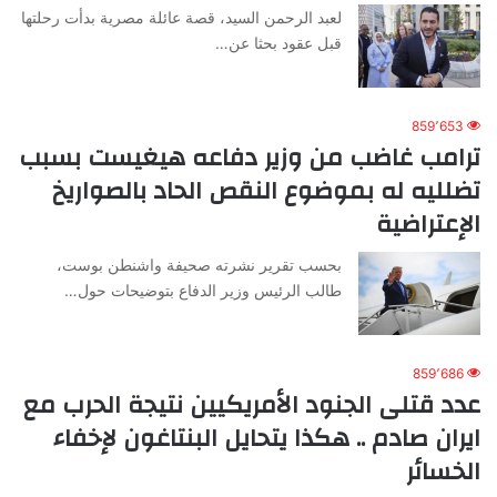
لعبد الرحمن السيد، قصة عائلة مصرية بدأت رحلتها
قبل عقود بحثا عن…
859٬653
ترامب غاضب من وزير دفاعه هيغيست بسبب
تضلليه له بموضوع النقص الحاد بالصواريخ
الإعتراضية
بحسب تقرير نشرته صحيفة واشنطن بوست،
طالب الرئيس وزير الدفاع بتوضيحات حول…
859٬686
عدد قتلى الجنود الأمريكيين نتيجة الحرب مع
ايران صادم .. هكذا يتحايل البنتاغون لإخفاء
الخسائر