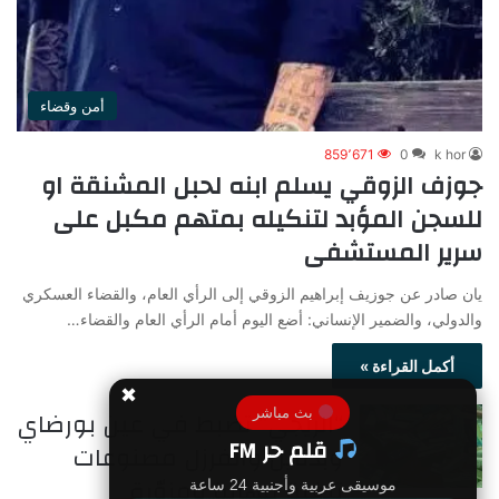
أمن وقضاء
859٬671
0
k hor
جوزف الزوقي يسلم ابنه لحبل المشنقة او
للسجن المؤبد لتنكيله بمتهم مكبل على
سرير المستشفى
يان صادر عن جوزيف إبراهيم الزوقي إلى الرأي العام، والقضاء العسكري
والدولي، والضمير الإنساني: ​أضع اليوم أمام الرأي العام والقضاء…
أكمل القراءة »
✖
“الريجي” تضبط في عين بورضاي
بث مباشر
قلم حر FM
وبدنايل والفرزل مصنوعات
تبغية مهرّبة ومزوّرة
موسيقى عربية وأجنبية 24 ساعة