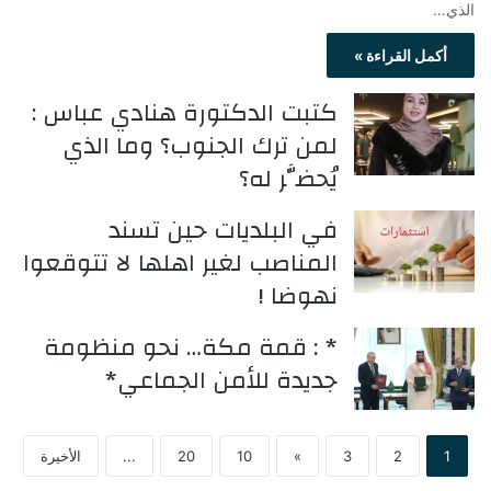
الذي…
أكمل القراءة »
كتبت الدكتورة هنادي عباس :
لمن ترك الجنوب؟ وما الذي
يُحضَّر له؟
في البلديات حين تسند
المناصب لغير اهلها لا تتوقعوا
نهوضا !
* : قمة مكة… نحو منظومة
جديدة للأمن الجماعي*
1
2
3
»
10
20
...
الأخيرة