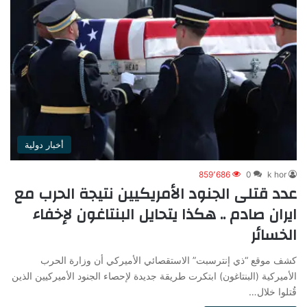
أخبار دولية
859٬686
0
k hor
عدد قتلى الجنود الأمريكيين نتيجة الحرب مع
ايران صادم .. هكذا يتحايل البنتاغون لإخفاء
الخسائر
كشف موقع “ذي إنترسبت” الاستقصائي الأميركي أن وزارة الحرب
الأميركية (البنتاغون) ابتكرت طريقة جديدة لإحصاء الجنود الأميركيين الذين
قُتلوا خلال…