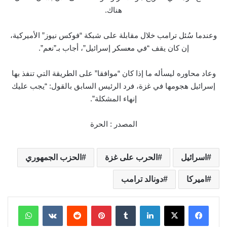
هناك.
وعندما سُئل ترامب خلال مقابلة على شبكة “فوكس نيوز” الأميركية،
إن كان يقف “في معسكر إسرائيل”، أجاب بـ”نعم”.
وعاد محاوره ليسأله ما إذا كان “موافقا” على الطريقة التي تنفذ بها
إسرائيل هجومها في غزة، فرد الرئيس السابق بالقول: “يجب عليك
إنهاء المشكلة”.
المصدر : الحرة
اسرائيل
الحرب على غزة
الحزب الجمهوري
اميركا
دونالد ترامب
لينكدإن
بينتيريست
واتساب