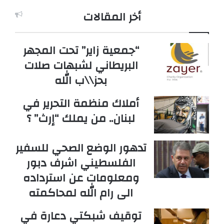
أخر المقالات
“جمعية زاير” تحت المجهر
البريطاني لشبهات صلات
بحز\\ب الله
أملاك منظمة التحرير في
لبنان.. من يملك “إرث” ؟
تدهور الوضع الصحي للسفير
الفلسطيني اشرف دبور
ومعلومات عن استرداده
الى رام الله لمحاكمته
توقيف شبكتي دعارة في