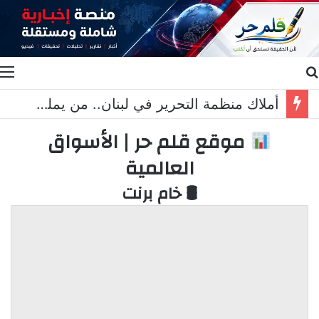
بحث عن
ا
أملاك منظمة التحرير في لبنان.. من يملك “إرث” ؟
موقع قلم حر | الأسواق
العالمية
🛢 خام برنت