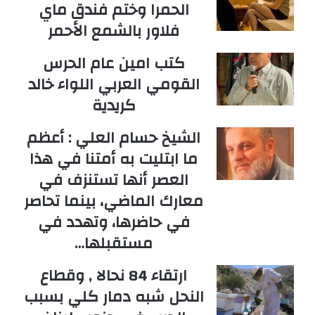
الحمرا وختم فندق ماي
فلاور بالشمع الأحمر
كتب امين عام الحرس
القومي العربي اللواء خالد
كريدية
الشيخ حسام العلي : أعظم
ما ابتليت به أمتنا في هذا
العصر أنها تستنزف في
معارك الماضي، بينما تحاصر
في حاضرها، وتهدد في
مستقبلها…
ارتقاء 84 نحالا , وقطاع
النحل شبه دمار كلي بسبب