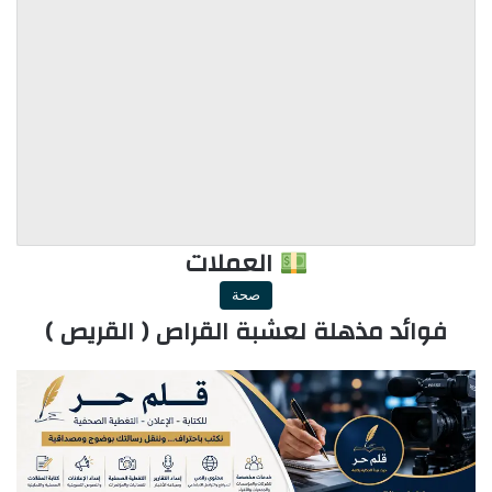
العملات
صحة
فوائد مذهلة لعشبة القراص ( القريص )