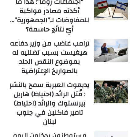
“اجتماعات روما”: هذا ما
أكدته مصادر مواكبة
للمفاوضات لـ”الجمهورية”…
أيّ نتائج حاسمة؟
ترامب غاضب من وزير دفاعه
هيغيست بسبب تضلليه له
بموضوع النقص الحاد
بالصواريخ الإعتراضية
يديعوت العبرية سمح بالنشر
: قُتل الرائد (احتياط) هاريل
بيرنستوك والرائد (احتياط)
تامير فاكنين في جنوب
لبنان
مستوطنون يدخلون اليوم