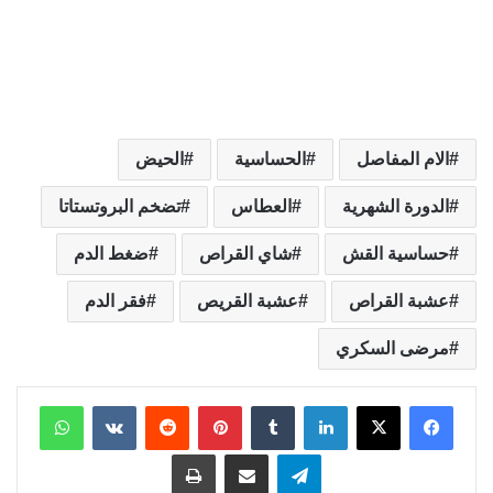
الام المفاصل
الحساسية
الحيض
الدورة الشهرية
العطاس
تضخم البروتستاتا
حساسية القش
شاي القراص
ضغط الدم
عشبة القراص
عشبة القريص
فقر الدم
مرضى السكري
لينكدإن
بينتيريست
واتساب
تيلقرام
مشاركة عبر البريد
طباعة