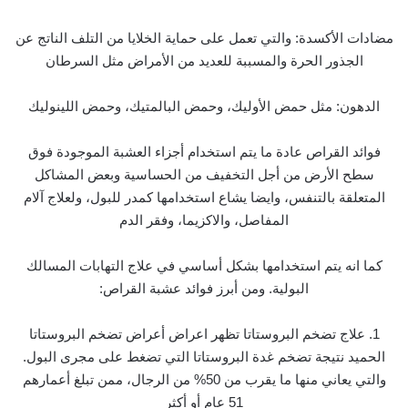
مضادات الأكسدة: والتي تعمل على حماية الخلايا من التلف الناتج عن
الجذور الحرة والمسببة للعديد من الأمراض مثل السرطان
الدهون: مثل حمض الأوليك، وحمض البالمتيك، وحمض اللينوليك
فوائد القراص عادة ما يتم استخدام أجزاء العشبة الموجودة فوق
سطح الأرض من أجل التخفيف من الحساسية وبعض المشاكل
المتعلقة بالتنفس، وايضا يشاع استخدامها كمدر للبول، ولعلاج آلام
المفاصل، والاكزيما، وفقر الدم
كما انه يتم استخدامها بشكل أساسي في علاج التهابات المسالك
البولية. ومن أبرز فوائد عشبة القراص:
1. علاج تضخم البروستاتا تظهر اعراض أعراض تضخم البروستاتا
الحميد نتيجة تضخم غدة البروستاتا التي تضغط على مجرى البول.
والتي يعاني منها ما يقرب من 50% من الرجال، ممن تبلغ أعمارهم
51 عام أو أكثر