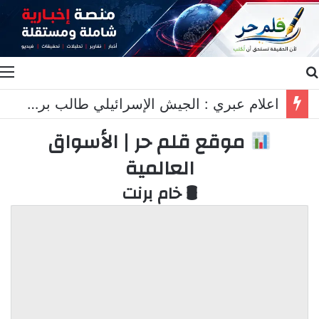
بحث عن
ا
اعلام عبري : الجيش الإسرائيلي طالب برد عسكري قاسٍ في لبنان..
موقع قلم حر | الأسواق
العالمية
🛢 خام برنت