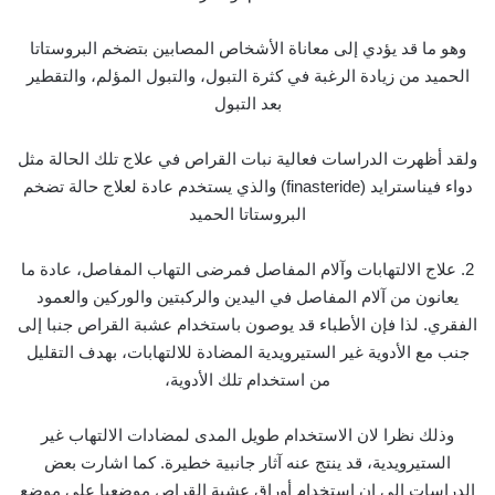
وهو ما قد يؤدي إلى معاناة الأشخاص المصابين بتضخم البروستاتا
الحميد من زيادة الرغبة في كثرة التبول، والتبول المؤلم، والتقطير
بعد التبول
ولقد أظهرت الدراسات فعالية نبات القراص في علاج تلك الحالة مثل
دواء فيناسترايد (finasteride) والذي يستخدم عادة لعلاج حالة تضخم
البروستاتا الحميد
2. علاج الالتهابات وآلام المفاصل فمرضى التهاب المفاصل، عادة ما
يعانون من آلام المفاصل في اليدين والركبتين والوركين والعمود
الفقري. لذا فإن الأطباء قد يوصون باستخدام عشبة القراص جنبا إلى
جنب مع الأدوية غير الستيرويدية المضادة للالتهابات، بهدف التقليل
من استخدام تلك الأدوية،
وذلك نظرا لان الاستخدام طويل المدى لمضادات الالتهاب غير
الستيرويدية، قد ينتج عنه آثار جانبية خطيرة. كما اشارت بعض
الدراسات إلى ان استخدام أوراق عشبة القراص موضعيا على موضع