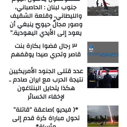
جنوب لبنان : الحاصباني،
والليطاني، وقلعة الشقيف
وصور مجالٌ حيويّ ينبغي أن
يعود إلى الأيدي اليهودية.”
٣ رجال فضوا بكارة بنت
قاصر وتحري صيدا يوقفهم
عدد قتلى الجنود الأمريكيين
نتيجة الحرب مع ايران صادم ..
هكذا يتحايل البنتاغون
لإخفاء الخسائر
*( فيديو )صاعقة “قاتلة”
تحول مباراة كرة قدم إلى
مأساة*