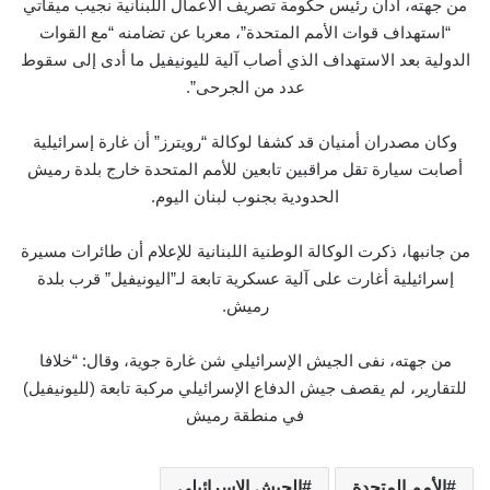
من جهته، أدان رئيس حكومة تصريف الأعمال اللبنانية نجيب ميقاتي
“استهداف قوات الأمم المتحدة”، معربا عن تضامنه “مع القوات
الدولية بعد الاستهداف الذي أصاب آلية لليونيفيل ما أدى إلى سقوط
عدد من الجرحى”.
وكان مصدران أمنيان قد كشفا لوكالة “رويترز” أن غارة إسرائيلية
أصابت سيارة تقل مراقبين تابعين للأمم المتحدة خارج بلدة رميش
الحدودية بجنوب لبنان اليوم.
من جانبها، ذكرت الوكالة الوطنية اللبنانية للإعلام أن طائرات مسيرة
إسرائيلية أغارت على آلية عسكرية تابعة لـ”اليونيفيل” قرب بلدة
رميش.
من جهته، نفى الجيش الإسرائيلي شن غارة جوية، وقال: “خلافا
للتقارير، لم يقصف جيش الدفاع الإسرائيلي مركبة تابعة (لليونيفيل)
في منطقة رميش
الأمم المتحدة
الجيش الإسرائيلي