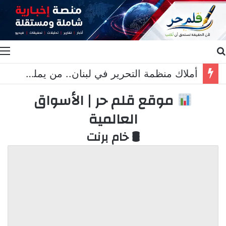
بحث عن
ا
أملاك منظمة التحرير في لبنان.. من يملك “إرث” ؟
موقع قلم حر | الأسواق
العالمية
🛢 خام برنت