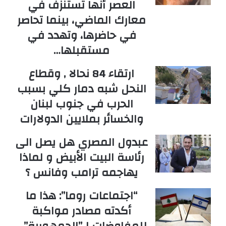
العصر أنها تستنزف في
معارك الماضي، بينما تحاصر
في حاضرها، وتهدد في
مستقبلها…
ارتقاء 84 نحالا , وقطاع
النحل شبه دمار كلي بسبب
الحرب في جنوب لبنان
والخسائر بملايين الدولارات
عبدول المصري هل يصل الى
رئاسة البيت الأبيض و لماذا
يهاجمه ترامب وفانس ؟
“اجتماعات روما”: هذا ما
أكدته مصادر مواكبة