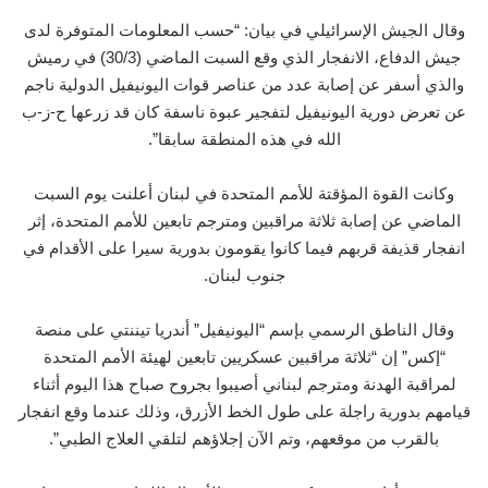
وقال الجيش الإسرائيلي في بيان: “حسب المعلومات المتوفرة لدى
جيش الدفاع، الانفجار الذي وقع السبت الماضي (30/3) في رميش
والذي أسفر عن إصابة عدد من عناصر قوات اليونيفيل الدولية ناجم
عن تعرض دورية اليونيفيل لتفجير عبوة ناسفة كان قد زرعها ح-ز-ب
الله في هذه المنطقة سابقا”.
وكانت القوة المؤقتة للأمم المتحدة في لبنان أعلنت يوم السبت
الماضي عن إصابة ثلاثة مراقبين ومترجم تابعين للأمم المتحدة، إثر
انفجار قذيفة قربهم فيما كانوا يقومون بدورية سيرا على الأقدام في
جنوب لبنان.
وقال الناطق الرسمي بإسم “اليونيفيل” أندريا تيننتي على منصة
“إكس” إن “ثلاثة مراقبين عسكريين تابعين لهيئة الأمم المتحدة
لمراقبة الهدنة ومترجم لبناني أصيبوا بجروح صباح هذا اليوم أثناء
قيامهم بدورية راجلة على طول الخط الأزرق، وذلك عندما وقع انفجار
بالقرب من موقعهم، وتم الآن إجلاؤهم لتلقي العلاج الطبي”.