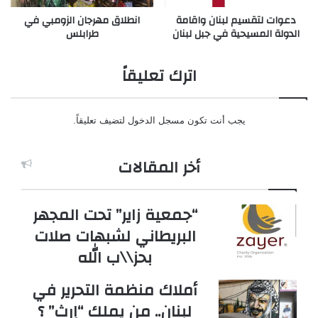
دعوات لتقسيم لبنان واقامة
انطلاق مهرجان الزومبي في
الدولة المسيحية في جبل لبنان
طرابلس
اترك تعليقاً
يجب أنت تكون
مسجل الدخول
لتضيف تعليقاً.
أخر المقالات
“جمعية زاير” تحت المجهر
البريطاني لشبهات صلات
بحز\\ب الله
أملاك منظمة التحرير في
لبنان.. من يملك “إرث” ؟