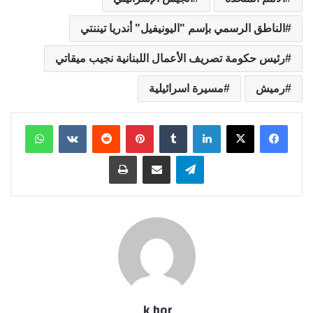
الناطق الرسمي بإسم "اليونيفيل" أندريا تيننتي
رئيس حكومة تصريف الأعمال اللبنانية نجيب ميقاتي
رميش
مسيرة اسرائيلية
لينكدإن
بينتيريست
واتساب
تيلقرام
مشاركة عبر البريد
طباعة
k hor