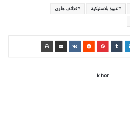
عبوة بلاستيكية
قذائف هاون
لينكدإن
بينتيريست
مشاركة عبر البريد
طباعة
k hor