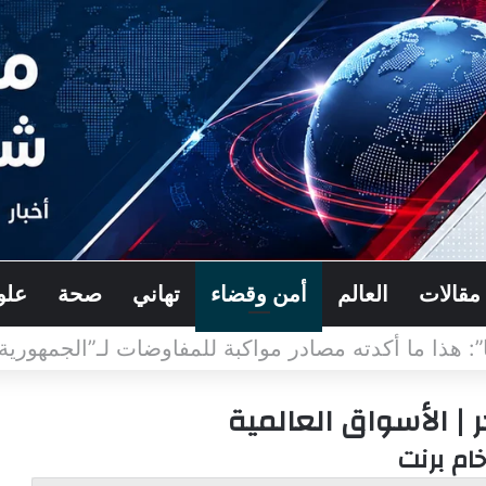
مقالات
العالم
أمن وقضاء
تهاني
صحة
علو
لجيش الإسرائيلي طالب برد عسكري قاسٍ في لبنان..
| الأسواق العالمية
خام برنت