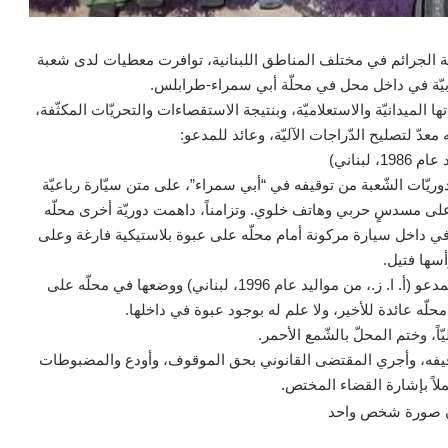
حة الجرائم في مختلف المناطق اللبنانية، توافرت معطيات لدى شعبة
يّة في داخل محل في محلّة أبي سمراء-طرابلس.
الميدانيّة والاستعلاميّة، وبنتيجة الاستقصاءات والتحريّات المكثّفة،
معدّ لتصليح الدّراجات الآليّة، وعائد للمدعو:
19، لبناني)
نت إحدى دوريّات الشّعبة من توقيفه في “أبي سمراء”، على متن سيّارة رباعيّة
 على مسدسٍ حربي وهاتف خلوي. وتزامناً، داهمت دوريّة أخرى محلّه
عثرت في داخل سيارة مركونة أمام محلّه على عبوة بلاستيكية فارغة وعلى
سها فتيل.
بالتّحقيق معه، اعترف بأن القذائف التي ضبطت عائدة للمدعو (أ. ا. ز.، من مواليد عام 1996، لبناني) ووضعها في محلّه على
 محلّه عائدة للأخير، ولا علم له بوجود عبوة في داخلها.
اً، وختم المحلّ بالشّمع الأحمر.
 لتوقيفه، وأجري المقتضى القانوني بحق الموقوف، وأودع والمضبوطات
لاً بإشارة القضاء المختص.