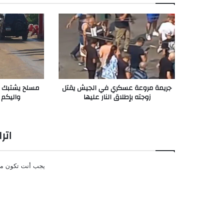
جريمة مروعة عسكري في الجيش يقتل
مسلح يشتبك مع
زوجته بإطلاق النار عليها
واليكم 
اتر
يجب أنت تكون
م