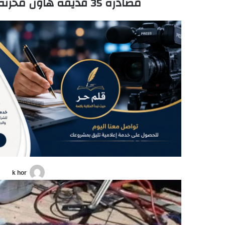
مصادرة 35 قذيفة هاون مخزنة لدى صاحب محل تصليح دراجات نارية
k hor