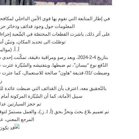
في إطار المتابعة التي تقوم بها قوى الأمن الداخلي لمكاف
المعلومات حول وجود قذائف وذخائر حرب
على أثر ذلك، باشرت القطعات المختصّة في الشّعبة إجراءاتها 
توصّلت الى تحديد المكان، وتبيّن أنه 
آ. أ. (مواليد عام 86
بتاريخ 4-2-2024، وبعد رصدٍ ومراقبة دقيقة، تمكّ
الدّفع نوع “نيسان”، تم ضبطها. وبتفتيشه والسّيّارة عثرت
وضبطت /31/ قذيفة “هاون” صالحة للاستعمال، كما 
رأ
سبيل الأمانة، كما أن السّيّارة المركونة أمام
تم حجز السيارتين عدليّ
تم تعميم بلاغ بحث وتحرٍّ بحق (أ. ا. ز.)، والعمل مستمرّ
المرجع المعني، عم