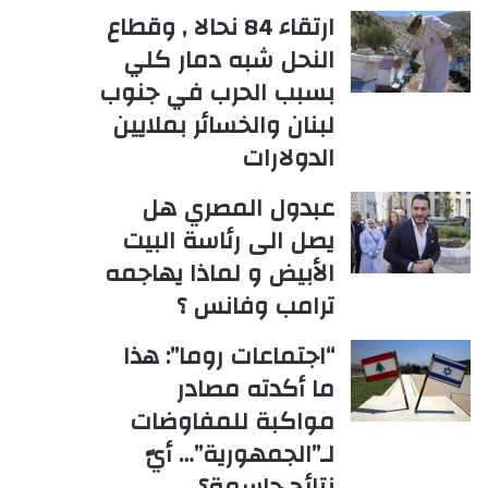
ارتقاء 84 نحالا , وقطاع
النحل شبه دمار كلي
بسبب الحرب في جنوب
لبنان والخسائر بملايين
الدولارات
عبدول المصري هل
يصل الى رئاسة البيت
الأبيض و لماذا يهاجمه
ترامب وفانس ؟
“اجتماعات روما”: هذا
ما أكدته مصادر
مواكبة للمفاوضات
لـ”الجمهورية”… أيّ
نتائج حاسمة؟