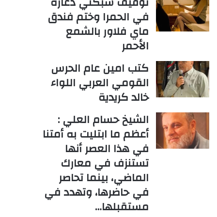
توقيف شبكتي دعارة
في الحمرا وختم فندق
ماي فلاور بالشمع
الأحمر
كتب امين عام الحرس
القومي العربي اللواء
خالد كريدية
الشيخ حسام العلي :
أعظم ما ابتليت به أمتنا
في هذا العصر أنها
تستنزف في معارك
الماضي، بينما تحاصر
في حاضرها، وتهدد في
مستقبلها…