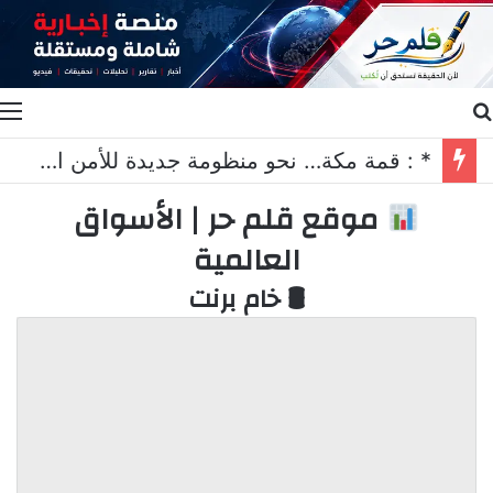
بحث عن
ا
* : قمة مكة… نحو منظومة جديدة للأمن الجماعي*
موقع قلم حر | الأسواق
العالمية
🛢 خام برنت