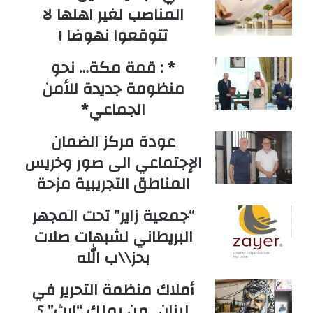
المناصب لغير اهلها لا
تتوقعوا نهوضا !
* : قمة مكة… نحو
منظومة جديدة للأمن
الجماعي*
عودة مركز الضمان
الإجتماعي الى صور وخريس
المناطق التجريبية مزحة
“جمعية زاير” تحت المجهر
البريطاني لشبهات صلات
بحز\\ب الله
أملاك منظمة التحرير في
لبنان.. من يملك “إرث” ؟