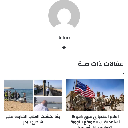
k hor
موقع
الويب
مقالات ذات صلة
اعلام استخباري عبري :اميركا
جثة نهشتها الكلاب الشاردة على
تستعد لضرب المواقع النووية
شاطئ البحر
الإيرانية خلال أسابيع!