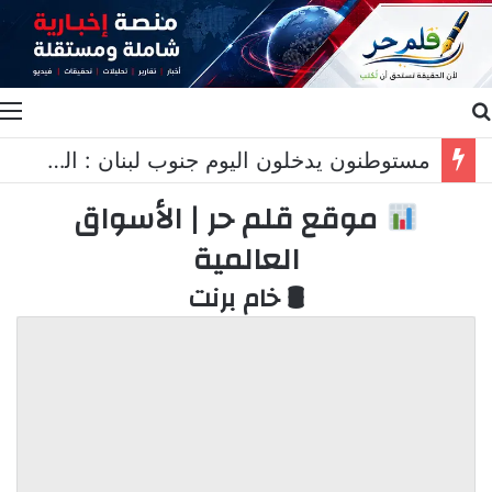
بحث عن
ا
٣ رجال فضوا بكارة بنت قاصر وتحري صيدا يوقفهم
موقع قلم حر | الأسواق
العالمية
🛢 خام برنت