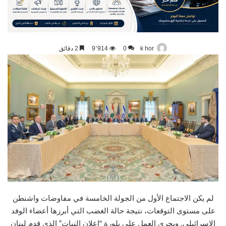
k hor
0
9٬914
2 دقائق
لم يكن الاجتماع الأول من الجولة الخامسة في مفاوضات واشنطن
على مستوى التوقعات، نتيجة حالة الغضب التي أبرزها أعضاء الوفد
الإسرائيلي. ويجري العمل على بلورة “إعلان النيات” الذي قدم لبنان