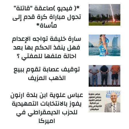
*( فيديو )صاعقة “قاتلة”
تحول مباراة كرة قدم إلى
مأساة*
سارة خليفة تواجه الإعدام
فهل ينفذ الحكم بها بعد
احالة ملفها للمفتي ؟
توقيف عصابة تقوم ببيع
الذهب المزيف
عباس علوية ابن بلدة ارنون
يفوز بالانتخابات التمهيدية
للحزب الديمقراطي في
اميركا