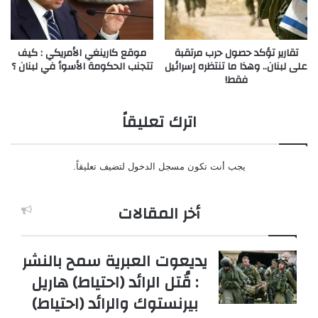
تقارير تؤكد حصول حرب مرتقبة
موقع كارينغي الأمريكي : كيف
على لبنان.. وهذا ما تنتظره إسرائيل
تتجنب الحكومة الأسوأ في لبنان ؟
فقط!
اترك تعليقاً
يجب أنت تكون
مسجل الدخول
لتضيف تعليقاً.
أخر المقالات
يديعوت العبرية سمح بالنشر
: قُتل الرائد (احتياط) هاريل
بيرنستوك والرائد (احتياط)