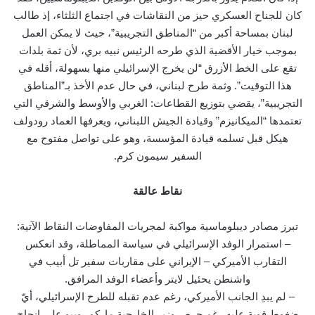
كان للجناح العسكري حيز من النقاشات في اجتماع الثلثاء، إذ طالب
لبنان بمساحة أكبر من “المناطق التجريبية”، حيث لا يمكن العمل
بموجب خيار الأقضية الذي طرحه الرئيس نبيه بري، لأن ثمة بلدات
تقع على الخط الأزرق “لن يخرج الإسرائيلي منها بسهولة، أقله في
هذا التوقيت”. وثمة طرح لبناني، في حال عدم الأخذ بـ”المناطق
التجريبية”، يقضي بتوزيع القطاعات: الغربي والأوسط والشرقي التي
تعتمدها “الميكانيزم” وقيادة الجيش اللبناني، ويعرفها العماد رودولف
هيكل قبل تسلمه قيادة المؤسسة، وهو على تواصل مفتوح مع
السفير سيمون كرم.
نقاط عالقة
تبرز مصادر ديبلوماسية مواكبة لمجريات المفاوضات النقاط الآتية:
– استمرار الوفد الإسرائيلي في سياسة المماطلة، وقد انعكس
التقارب الأميركي – الإيراني على مقاربات سفير تل أبيب في
واشنطن يحئيل لايتر وأعضاء الوفد المرافق.
– لم يبدِ الجانب الأميركي، رغم عدم تقبله للطرح الإسرائيلي، أيّ
ضغوط قوية عليه رغم حرص وزير الخارجية ماركو روبيو على إنجاح