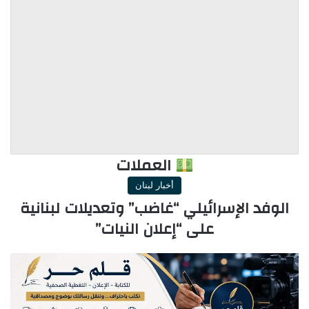
العملات
أخبار لبنان
الوفد الإسرائيلي “غاضب” وتعديلات لبنانية
على “إعلان النيات”