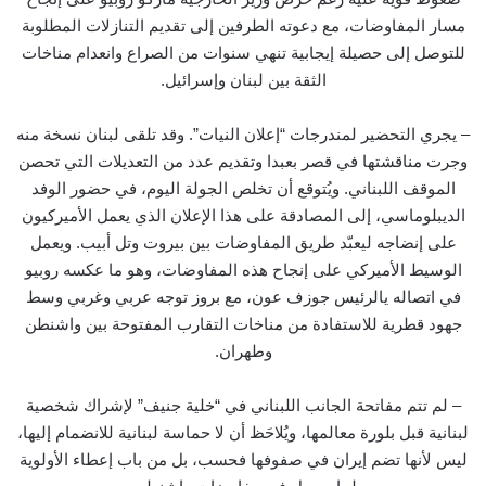
مسار المفاوضات، مع دعوته الطرفين إلى تقديم التنازلات المطلوبة
للتوصل إلى حصيلة إيجابية تنهي سنوات من الصراع وانعدام مناخات
الثقة بين لبنان وإسرائيل.
– يجري التحضير لمندرجات “إعلان النيات”. وقد تلقى لبنان نسخة منه
وجرت مناقشتها في قصر بعبدا وتقديم عدد من التعديلات التي تحصن
الموقف اللبناني. ويُتوقع أن تخلص الجولة اليوم، في حضور الوفد
الديبلوماسي، إلى المصادقة على هذا الإعلان الذي يعمل الأميركيون
على إنضاجه ليعبّد طريق المفاوضات بين بيروت وتل أبيب. ويعمل
الوسيط الأميركي على إنجاح هذه المفاوضات، وهو ما عكسه روبيو
في اتصاله يالرئيس جوزف عون، مع بروز توجه عربي وغربي وسط
جهود قطرية للاستفادة من مناخات التقارب المفتوحة بين واشنطن
وطهران.
– لم تتم مفاتحة الجانب اللبناني في “خلية جنيف” لإشراك شخصية
لبنانية قبل بلورة معالمها، ويُلاحَظ أن لا حماسة لبنانية للانضمام إليها،
ليس لأنها تضم إيران في صفوفها فحسب، بل من باب إعطاء الأولوية