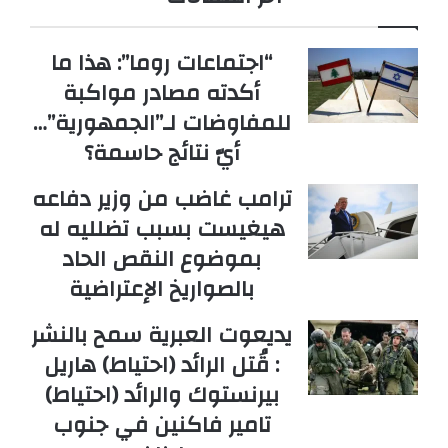
“اجتماعات روما”: هذا ما
أكدته مصادر مواكبة
للمفاوضات لـ”الجمهورية”…
أيّ نتائج حاسمة؟
ترامب غاضب من وزير دفاعه
هيغيست بسبب تضلليه له
بموضوع النقص الحاد
بالصواريخ الإعتراضية
يديعوت العبرية سمح بالنشر
: قُتل الرائد (احتياط) هاريل
بيرنستوك والرائد (احتياط)
تامير فاكنين في جنوب