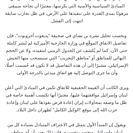
المبادئ السياسية والأمنية التي يكرسها، معتبرًا أن نجاحه سيبقى
مرهونًا بمدى القدرة على تنفيذها على الأرض، في ظل تجارب سابقة
انتهت إلى الفشل.
وبحسب تحليل نشره بن يشاي في صحيفة “يديعوت أحرونوت”، فإن
تفاصيل الاتفاق الموقّع في وزارة الخارجية الأميركية لم تُنشر كاملة
حتى الآن، كما لم يُكشف عن الجدول الزمني لتنفيذه، ولا عن الحجم
النهائي للمناطق أو “مناطق التجريب” التي سينسحب منها الجيش
الإسرائيلي، مشيرًا إلى أن هذه التفاصيل قد لا تكون قد حُسمت أصلًا،
وأن ما جرى التوصل إليه هو اتفاق مبدئي بالدرجة الأولى.
ويرى الكاتب أن القيمة الحقيقية للاتفاق تكمن في المبادئ التي أعلن
لبنان وإسرائيل موافقتهما عليها، معتبرًا أنها تكتسب أهمية خاصة في
ظل ما وصفه بمحاولات إيران إعادة فرض نفوذها على لبنان وإعادة
حزب الله إلى موقع “الوكيل الكامل” لطهران داخل البلاد.
ويقول إن المبدأ الأول يتمثل في الاعتراف المتبادل بسيادة كل من
لبنان وإسرائيل. وبحسب تفسيره، فإن ذلك يعني أن أي مواطن