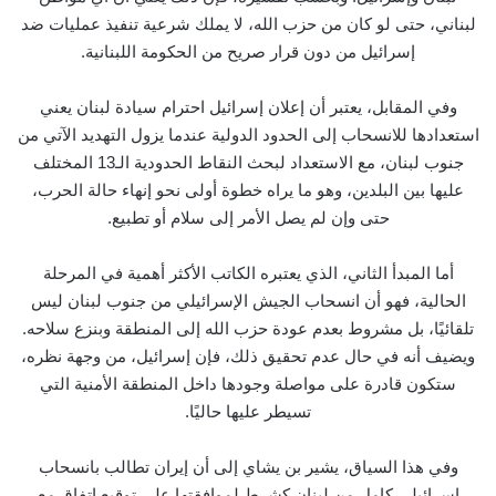
لبناني، حتى لو كان من حزب الله، لا يملك شرعية تنفيذ عمليات ضد
إسرائيل من دون قرار صريح من الحكومة اللبنانية.
وفي المقابل، يعتبر أن إعلان إسرائيل احترام سيادة لبنان يعني
استعدادها للانسحاب إلى الحدود الدولية عندما يزول التهديد الآتي من
جنوب لبنان، مع الاستعداد لبحث النقاط الحدودية الـ13 المختلف
عليها بين البلدين، وهو ما يراه خطوة أولى نحو إنهاء حالة الحرب،
حتى وإن لم يصل الأمر إلى سلام أو تطبيع.
أما المبدأ الثاني، الذي يعتبره الكاتب الأكثر أهمية في المرحلة
الحالية، فهو أن انسحاب الجيش الإسرائيلي من جنوب لبنان ليس
تلقائيًا، بل مشروط بعدم عودة حزب الله إلى المنطقة وبنزع سلاحه.
ويضيف أنه في حال عدم تحقيق ذلك، فإن إسرائيل، من وجهة نظره،
ستكون قادرة على مواصلة وجودها داخل المنطقة الأمنية التي
تسيطر عليها حاليًا.
وفي هذا السياق، يشير بن يشاي إلى أن إيران تطالب بانسحاب
إسرائيلي كامل من لبنان كشرط لموافقتها على توقيع اتفاق مع