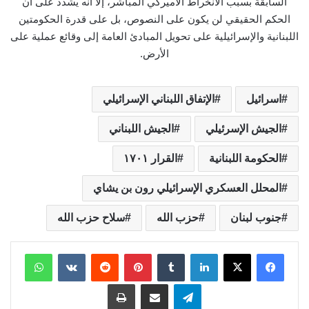
السابقة بسبب الانخراط الأميركي المباشر، إلا أنه يشدد على أن
الحكم الحقيقي لن يكون على النصوص، بل على قدرة الحكومتين
اللبنانية والإسرائيلية على تحويل المبادئ العامة إلى وقائع عملية على
الأرض.
اسرائيل
الإتفاق اللبناني الإسرائيلي
الجيش الإسرئيلي
الجيش اللبناني
الحكومة اللبنانية
القرار ١٧٠١
المحلل العسكري الإسرائيلي رون بن يشاي
جنوب لبنان
حزب الله
سلاح حزب الله
لينكدإن
بينتيريست
واتساب
تيلقرام
مشاركة عبر البريد
طباعة