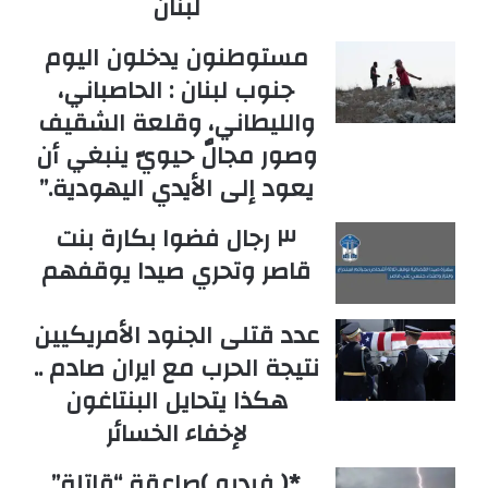
لبنان
مستوطنون يدخلون اليوم
جنوب لبنان : الحاصباني،
والليطاني، وقلعة الشقيف
وصور مجالٌ حيويّ ينبغي أن
يعود إلى الأيدي اليهودية.”
٣ رجال فضوا بكارة بنت
قاصر وتحري صيدا يوقفهم
عدد قتلى الجنود الأمريكيين
نتيجة الحرب مع ايران صادم ..
هكذا يتحايل البنتاغون
لإخفاء الخسائر
*( فيديو )صاعقة “قاتلة”