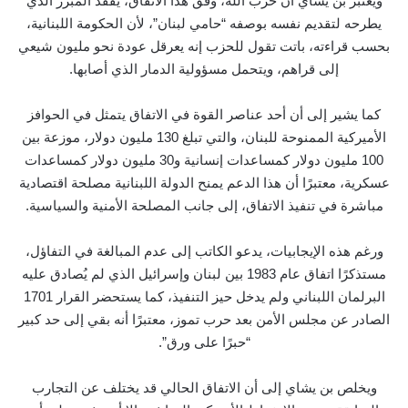
ويعتبر بن يشاي أن حزب الله، وفق هذا الاتفاق، يفقد المبرر الذي
يطرحه لتقديم نفسه بوصفه “حامي لبنان”، لأن الحكومة اللبنانية،
بحسب قراءته، باتت تقول للحزب إنه يعرقل عودة نحو مليون شيعي
إلى قراهم، ويتحمل مسؤولية الدمار الذي أصابها.
كما يشير إلى أن أحد عناصر القوة في الاتفاق يتمثل في الحوافز
الأميركية الممنوحة للبنان، والتي تبلغ 130 مليون دولار، موزعة بين
100 مليون دولار كمساعدات إنسانية و30 مليون دولار كمساعدات
عسكرية، معتبرًا أن هذا الدعم يمنح الدولة اللبنانية مصلحة اقتصادية
مباشرة في تنفيذ الاتفاق، إلى جانب المصلحة الأمنية والسياسية.
ورغم هذه الإيجابيات، يدعو الكاتب إلى عدم المبالغة في التفاؤل،
مستذكرًا اتفاق عام 1983 بين لبنان وإسرائيل الذي لم يُصادق عليه
البرلمان اللبناني ولم يدخل حيز التنفيذ، كما يستحضر القرار 1701
الصادر عن مجلس الأمن بعد حرب تموز، معتبرًا أنه بقي إلى حد كبير
“حبرًا على ورق”.
ويخلص بن يشاي إلى أن الاتفاق الحالي قد يختلف عن التجارب