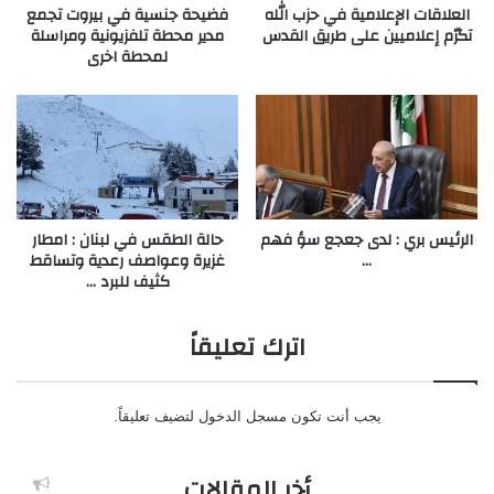
العلاقات الإعلامية في حزب الله
فضيحة جنسية في بيروت تجمع
تكرّم إعلاميين على طريق القدس
مدير محطة تلفزيونية ومراسلة
لمحطة اخرى
الرئيس بري : لدى جعجع سؤ فهم
حالة الطقس في لبنان : امطار
…
غزيرة وعواصف رعدية وتساقط
كثيف للبرد …
اترك تعليقاً
يجب أنت تكون
مسجل الدخول
لتضيف تعليقاً.
أخر المقالات