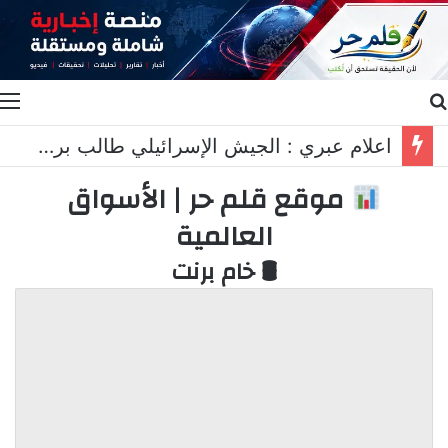
بحث عن
ا
اعلام عبري : الجيش الإسرائيلي طالب برد عسكري قاسٍ في لبنان..
موقع قلم حر | الأسواق
العالمية
🛢 خام برنت