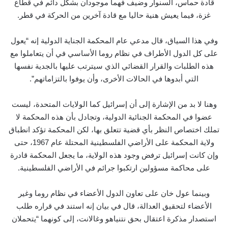
قادة حماس، السنوار وضيف فهما موجودان بشكل دائم في قطاع
غزة، فيما يعيش هنية حاليا مع قادة آخرين من الحركة في قطر.
وفي هذا السياق، قال مدعي عام المحكمة الجناية الدولية إنه “يعول
على كل الدول الأطراف في نظام روما الأساسي في أن يتعاملوا مع
هذه الطلبات والقرار القضائي الذي سيترتب عليها بالجدية نفسها
التي أبدوها في الحالات الأخرى، وأن يوفوا بالتزاماتهم”.
وهنا لا بد من الإشارة إلى أن إسرائيل كما الولايات المتحدة، ليست
عضوا في المحكمة الجنائية الدولية، وتجادل بأن هذه المحكمة لا
تملك اختصاص النظر بأي قضية تتعلق بها، لكن المحكمة تؤكد انطباق
ولاية المحكمة على الأراضي الفلسطينية المحتلة عام 1967، حتى
وإن كانت إسرائيل ترفض وجود هذه الولاية، ما يجعل المحكمة قادرة
على محاكمة مسؤولين ارتكبوا جرائم في الأراضي الفلسطينية.
وبينما عول خان على تعاون الدول الأعضاء في نظام روما وغير
الأعضاء لتحقيق العدالة، قال في بيان إنه استند في قراره طلب
استصدار مذكرة اعتقال بحق نتنياهو وغالانت، إلى كونهما “يتحملان