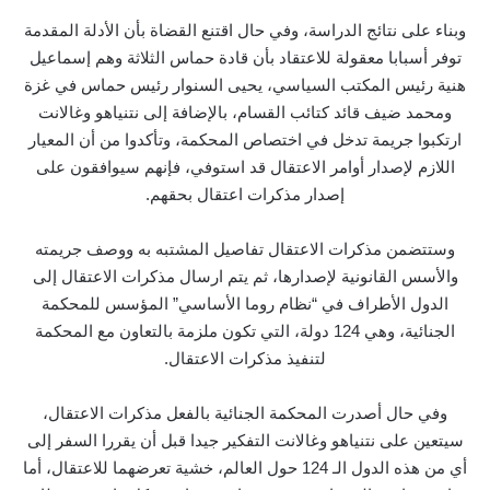
وبناء على نتائج الدراسة، وفي حال اقتنع القضاة بأن الأدلة المقدمة
توفر أسبابا معقولة للاعتقاد بأن قادة حماس الثلاثة وهم إسماعيل
هنية رئيس المكتب السياسي، يحيى السنوار رئيس حماس في غزة
ومحمد ضيف قائد كتائب القسام، بالإضافة إلى نتنياهو وغالانت
ارتكبوا جريمة تدخل في اختصاص المحكمة، وتأكدوا من أن المعيار
اللازم لإصدار أوامر الاعتقال قد استوفي، فإنهم سيوافقون على
إصدار مذكرات اعتقال بحقهم.
وستتضمن مذكرات الاعتقال تفاصيل المشتبه به ووصف جريمته
والأسس القانونية لإصدارها، ثم يتم ارسال مذكرات الاعتقال إلى
الدول الأطراف في “نظام روما الأساسي” المؤسس للمحكمة
الجنائية، وهي 124 دولة، التي تكون ملزمة بالتعاون مع المحكمة
لتنفيذ مذكرات الاعتقال.
وفي حال أصدرت المحكمة الجنائية بالفعل مذكرات الاعتقال،
سيتعين على نتنياهو وغالانت التفكير جيدا قبل أن يقررا السفر إلى
أي من هذه الدول الـ 124 حول العالم، خشية تعرضهما للاعتقال، أما