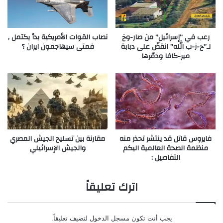
رعب في “إسرائيل” من صار-وخ
نصاب القوات الأمريكية بدأ يكتمل ,
لـ”ح-ز-ب الله” انقضّ على دبابة
فمتى سيهاجمون ايران ؟
مير-كافا ودمّرها
فايروس قاتل قد ينتشر تحذر منه
مقارنة بين تسليح الجيش المصري
منظمة الصحة العالمية اليكم
والجيش الإسرائيلي
التفاصيل :
اترك تعليقاً
يجب أنت تكون
مسجل الدخول
لتضيف تعليقاً.