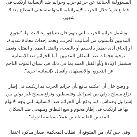
المسؤولية الجنائية عن جرائم حرب وجرائم ضد الإنسانية ارتكبت في
قطاع غزة” خلال الحرب الإسرائيلية المتواصلة على القطاع منذ 8
شهور.
وتشمل جرائم الحرب التي يتهم خان نتنياهو وغالانت بها، “تجويع
المدنيين كأسلوب من أساليب الحرب، وتعمد إحداث معاناة شديدة،
أو إلحاق أذى خطير بالجسم أو بالصحة، والقتل العمد أو القتل، وتعمد
توجيه هجمات ضد السكان المدنيين، أما الجرائم ضد الإنسانية
فتشمل الإبادة و/أو القتل العمد بما في ذلك في سياق الموت الناجم
عن التجويع، والاضطهاد، وأفعال لاإنسانية أخرى”.
وأوضح خان أن “مكتبه يدفع بأن جرائم الحرب قد ارتكبت في إطار
نزاع مسلح دولي بين إسرائيل وفلسطين، ونزاع مسلح غير دولي بين
إسرائيل وحماس، كما يدفع بأن الجرائم ضد الإنسانية التي وجه الاتهام
بها قد ارتكبت في إطار هجوم واسع النطاق ومنهجي ضد السكان
المدنيين الفلسطينيين عملا بسياسة الدولة”.
وفي حين كان من المتوقع أن تطلب المحكمة إصدار مذكرة اعتقال