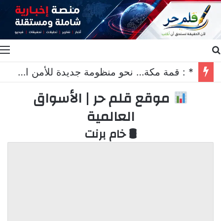
بحث عن
ا
* : قمة مكة… نحو منظومة جديدة للأمن الجماعي*
موقع قلم حر | الأسواق
العالمية
🛢 خام برنت