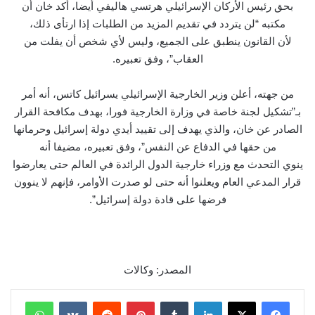
بحق رئيس الأركان الإسرائيلي هرتسي هاليفي أيضا، أكد خان أن
مكتبه “لن يتردد في تقديم المزيد من الطلبات إذا ارتأى ذلك،
لأن القانون ينطبق على الجميع، وليس لأي شخص أن يفلت من
العقاب”، وفق تعبيره.
من جهته، أعلن وزير الخارجية الإسرائيلي يسرائيل كاتس، أنه أمر
بـ”تشكيل لجنة خاصة في وزارة الخارجية فورا، بهدف مكافحة القرار
الصادر عن خان، والذي يهدف إلى تقييد أيدي دولة إسرائيل وحرمانها
من حقها في الدفاع عن النفس”، وفق تعبيره، مضيفا أنه
ينوي التحدث مع وزراء خارجية الدول الرائدة في العالم حتى يعارضوا
قرار المدعي العام ويعلنوا أنه حتى لو صدرت الأوامر، فإنهم لا ينوون
فرضها على قادة دولة إسرائيل”.
المصدر: وكالات
لينكدإن
بينتيريست
واتساب