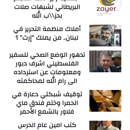
البريطاني لشبهات صلات
بحز\\ب الله
أملاك منظمة التحرير في
لبنان.. من يملك “إرث” ؟
تدهور الوضع الصحي للسفير
الفلسطيني اشرف دبور
ومعلومات عن استرداده
الى رام الله لمحاكمته
توقيف شبكتي دعارة في
الحمرا وختم فندق ماي
فلاور بالشمع الأحمر
كتب امين عام الحرس