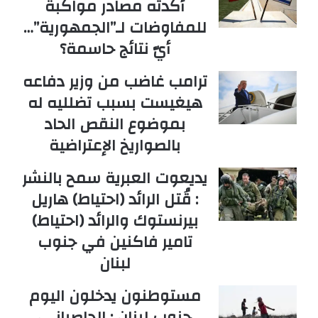
أكدته مصادر مواكبة
للمفاوضات لـ”الجمهورية”…
أيّ نتائج حاسمة؟
ترامب غاضب من وزير دفاعه
هيغيست بسبب تضلليه له
بموضوع النقص الحاد
بالصواريخ الإعتراضية
يديعوت العبرية سمح بالنشر
: قُتل الرائد (احتياط) هاريل
بيرنستوك والرائد (احتياط)
تامير فاكنين في جنوب
لبنان
مستوطنون يدخلون اليوم
جنوب لبنان : الحاصباني،