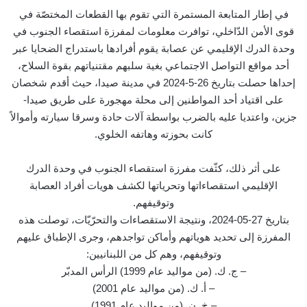
في إطار المتابعة المستمرة التي تقوم بها القطعات المختصّة في
قوى الأمن الدّاخلي، توافرت معلومات لمفرزة استقصاء الجنوب في
وحدة الدرك الإقليمي عن عصابة يقوم أفرادها باستدراج الضحايا عبر
أحد مواقع التواصل الاجتماعي بغية سلبهم مقتنياتهم بقوة السلاح،
إحداها حصلت بتاريخ 26-5-2024 في مدينة صيدا، حيث أقدم شخصان
على اقتياد أحد المواطنين إلى محلة مهجورة على طريق صيدا-
جزين، واعتديا عليه بالضرب بواسطة آلات حادة وسرقا سيارته وأموالاً
كانت بحوزته وهاتفه الخلوي.
على أثر ذلك، كثّفت مفرزة استقصاء الجنوب في وحدة الدرك
الإقليمي استقصاءاتها وتحرياتها لكشف هويات أفراد العصابة
وتوقيفهم.
بتاريخ 27-05-2024، ونتيجة الاستقصاءات والتحرّيّات، توصلت هذه
المفرزة إلى تحديد هوياتهم وأماكن تواجدهم، وجرى الإطباق عليهم
وتوقيفهم، وهم كل من اللبنانيين:
– ج. ك. (من مواليد عام 1999) الرأس المدبّر
– أ. ك. (من مواليد عام 2001)
– خ. ن. (من مواليد عام 1991)