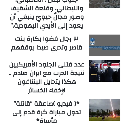
والليطاني، وقلعة الشقيف
وصور مجالٌ حيويّ ينبغي أن
يعود إلى الأيدي اليهودية.”
٣ رجال فضوا بكارة بنت
قاصر وتحري صيدا يوقفهم
عدد قتلى الجنود الأمريكيين
نتيجة الحرب مع ايران صادم ..
هكذا يتحايل البنتاغون
لإخفاء الخسائر
*( فيديو )صاعقة “قاتلة”
تحول مباراة كرة قدم إلى
مأساة*