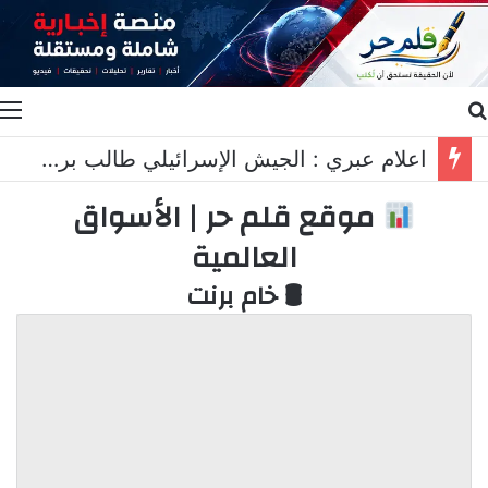
بحث عن
ا
اعلام عبري : الجيش الإسرائيلي طالب برد عسكري قاسٍ في لبنان..
موقع قلم حر | الأسواق
العالمية
🛢 خام برنت