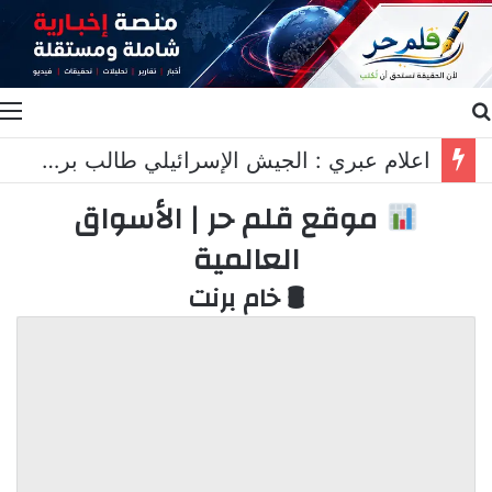
بحث عن
ا
اعلام عبري : الجيش الإسرائيلي طالب برد عسكري قاسٍ في لبنان..
موقع قلم حر | الأسواق
العالمية
🛢 خام برنت