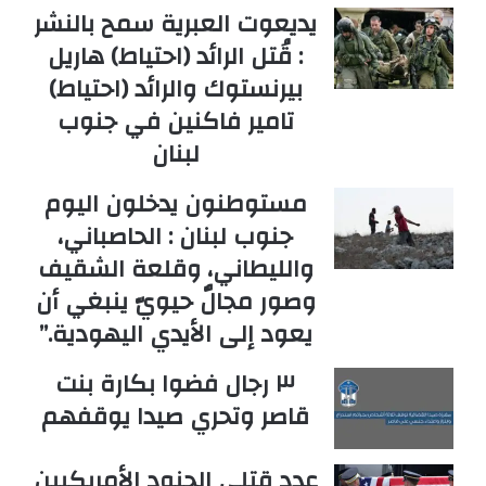
يديعوت العبرية سمح بالنشر
: قُتل الرائد (احتياط) هاريل
بيرنستوك والرائد (احتياط)
تامير فاكنين في جنوب
لبنان
مستوطنون يدخلون اليوم
جنوب لبنان : الحاصباني،
والليطاني، وقلعة الشقيف
وصور مجالٌ حيويّ ينبغي أن
يعود إلى الأيدي اليهودية.”
٣ رجال فضوا بكارة بنت
قاصر وتحري صيدا يوقفهم
عدد قتلى الجنود الأمريكيين