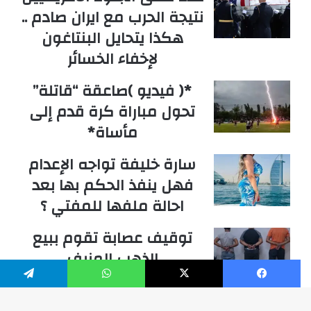
نتيجة الحرب مع ايران صادم ..
هكذا يتحايل البنتاغون
لإخفاء الخسائر
*( فيديو )صاعقة “قاتلة”
تحول مباراة كرة قدم إلى
مأساة*
سارة خليفة تواجه الإعدام
فهل ينفذ الحكم بها بعد
احالة ملفها للمفتي ؟
توقيف عصابة تقوم ببيع
الذهب المزيف
فيسبوك
‫X
واتساب
تيلقرام
عباس علوية ابن بلدة ارنون