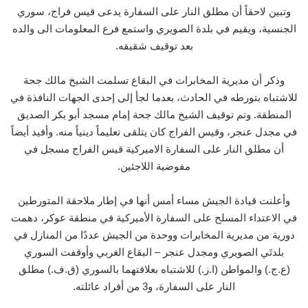
وتبين لاحقاً أن مطلق النار على السفارة يدعى قيس فراج، سوري
الجنسية، ويقيم في بلدة الصويري واستمع فرع المعلومات الى والده
بعد توقيف شقيقه.
وذكر أن مديرية المخابرات في البقاع تسلمت الشيخ مالك جحة
للاشتباه بتورطه في الحادث، بعدما لجأ إلى إحدى الجهات النافذة في
المنطقة. وتم توقيف الشيخ مالك جحة إمام مسجد أبو بكر الصديق
في مجدل عنجر، وقيس الفراج كان يتلقى تعليماً دينياً منه. وأفيد أيضاً
أن مطلق النار على السفارة الاميركية قيس الفراج مسجل في
مفوضية اللاجئين.
وأعلنت قيادة الجيش مساء أمس أنها في إطار ملاحقة المتورطين
في الاعتداء المسلح على السفارة الأميركية في منطقة عوكر، دهمت
دورية من مديرية المخابرات ووحدة من الجيش عددًا من المنازل في
بلدتَي الصويري ومجدل عنجر – البقاع الغربي وأوقفت السوري
(ع.ج.) والمواطن (ا.ز.) للاشتباه بعلاقتهما بالسوري (ق.ف.) مطلق
النار على السفارة، و3 من أفراد عائلته.