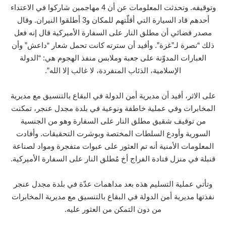
وتوقيفه. وتحدثت المعلومات عن أن 4 مهاجمين شاركوا في الاعتداء
أحدهم قاد السيارة التي أقلّتهم للمكان و3 أطلقوا النيران. وقال
مصدر قضائي أن مطلق النار على السفارة الأميركية قال إنه فعل
ذلك “نصرة لـ”غزة”. وأفيد أن سترته كانت تحمل شعار “داعش” وأن
العبارات المدوّنة على جعبة وملابس منفذ الهجوم هي: “الدولة
الإسلامية، الذئاب المنفردة، لا غالب إلا الله”.
على الاثر، أفيد أن مديرية أمن الدولة في البقاع بالتنسيق مع مديرية
المخابرات وفي عملية خاطفة ونوعية في بلدة مجدل عنجر، تمكنت
من توقيف شقيق مطلق النار على السفارة وهو من الجنسية
السورية وأودع السلطات المختصة وبوشرت التحقيقات. وأفادت
المعلومات الأمنية أنه تم العثور على عبوات متفجرة ومواد لصناعة
قنبلة في منزل قتادة الفراج أخ مُطلق النار على السفارة الأميركية.
وتأتي عملية التسليم هذه بعد مداهمات عدّة في بلدة مجدل عنجر
نفذتها مديرية أمن الدولة في البقاع بالتنسيق مع مديرية المخابرات
من دون التمكن من العثور عليه.