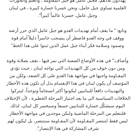
يهددون بلادهم، فجبل عامل هو جبل المقاومة ، والعلم والحوزات
العلمية تساوي جبل عامل، ونحن خسرنا خسارة كبيرة ، في لبنان
وجبل عامل، خسرنا عالماً كبيراً”.
وتابع: ” ما يقف أمام تهديدات العدو هو جبل عامل الذي حرر أرضه
ووقف في وجه العدو فاضطر أن ينسحب خاسراً ذليلاً أمام قوة
وصمود وسلامة فكر أبناء جبل عمل الذين ثبتوا على هذا الخط”
وأضاف:” في هذه الأوضاع الصعبة التي نمر فيها ، نقف بصلابة وقوة
ومن دون خوف من كل التهديدات التي تواجه لبنان ، حيث تؤدي
المقـاومة واجبها في مواجهة هذا العدو على كل الصعد، ولكن من
المؤسف أن يكون لبنان في هذا الإنقسام بدل أن تكون هذه الأخطار
والتهديدات دافعاً للبنانيين ليكونوا أكثر انسجاماً وتوحداً، ليتركوا
الخلافات السياسية الى ما بعد اجتياز المرحلة الخطيرة ، لأن الإختلاف
اليوم سيشكّل خسارة للبنانيين جميعاً وسيخسر كل لبنان، لذلك
فلنتعلم من المرحلة الماضية ولنكن موحدين في مواجهة الأخطار
ليس فقط لتنتصر المقـاومة لأن المقـاومة ستنتصر، بل ليكون لهم
شرف المشاركة في هذا الإنتصار”.