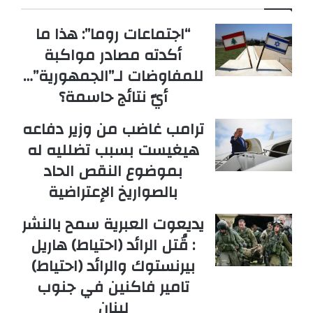
“اجتماعات روما”: هذا ما
أكدته مصادر مواكبة
للمفاوضات لـ”الجمهورية”…
أيّ نتائج حاسمة؟
ترامب غاضب من وزير دفاعه
هيغيست بسبب تضلليه له
بموضوع النقص الحاد
بالصواريخ الإعتراضية
يديعوت العبرية سمح بالنشر
: قُتل الرائد (احتياط) هاريل
بيرنستوك والرائد (احتياط)
تامير فاكنين في جنوب
لبنان