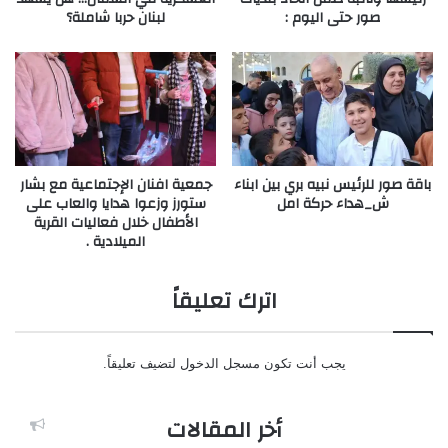
صور حتى اليوم :
لبنان حربا شاملة؟
باقة صور للرئيس نبيه بري بين ابناء
جمعية افنان الإجتماعية مع بشار
ش_هداء حركة امل
ستورز وزعوا هدايا والعاب على
الأطفال خلال فعاليات القرية
الميلادية .
اترك تعليقاً
يجب أنت تكون
مسجل الدخول
لتضيف تعليقاً.
أخر المقالات