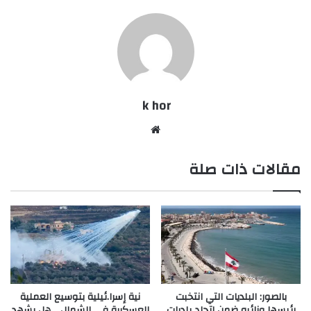
k hor
موقع
الويب
مقالات ذات صلة
بالصور: البلديات التي انتخبت
نية إسرا.ئيلية بتوسيع العملية
رئيسها ونائبه ضمن اتحاد بلديات
العسكرية في الشمال… هل يشهد