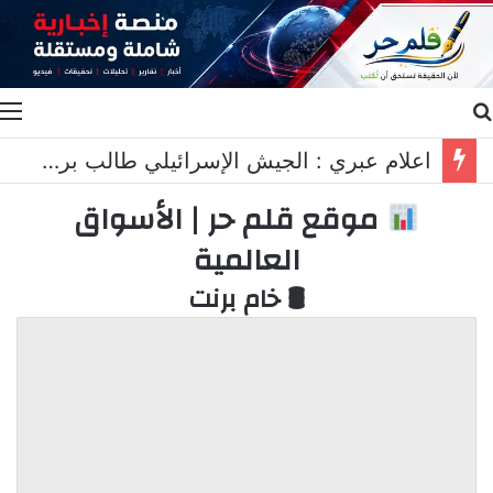
بحث عن
ا
اعلام عبري : الجيش الإسرائيلي طالب برد عسكري قاسٍ في لبنان..
موقع قلم حر | الأسواق
العالمية
🛢 خام برنت