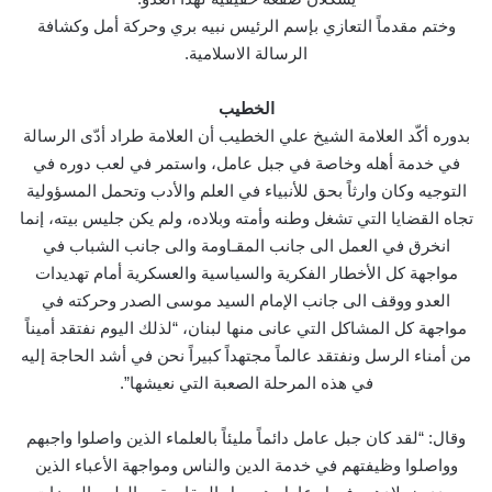
وختم مقدماً التعازي بإسم الرئيس نبيه بري وحركة أمل وكشافة
الرسالة الاسلامية.
الخطيب
بدوره أكّد العلامة الشيخ علي الخطيب أن العلامة طراد أدّى الرسالة
في خدمة أهله وخاصة في جبل عامل، واستمر في لعب دوره في
التوجيه وكان وارثاً بحق للأنبياء في العلم والأدب وتحمل المسؤولية
تجاه القضايا التي تشغل وطنه وأمته وبلاده، ولم يكن جليس بيته، إنما
انخرق في العمل الى جانب المقـاومة والى جانب الشباب في
مواجهة كل الأخطار الفكرية والسياسية والعسكرية أمام تهديدات
العدو ووقف الى جانب الإمام السيد موسى الصدر وحركته في
مواجهة كل المشاكل التي عانى منها لبنان، “لذلك اليوم نفتقد أميناً
من أمناء الرسل ونفتقد عالماً مجتهداً كبيراً نحن في أشد الحاجة إليه
في هذه المرحلة الصعبة التي نعيشها”.
وقال: “لقد كان جبل عامل دائماً مليئاً بالعلماء الذين واصلوا واجبهم
وواصلوا وظيفتهم في خدمة الدين والناس ومواجهة الأعباء الذين