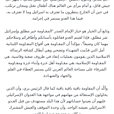
جيش قاتل، و أمام مرأى من العالم هناك أطفال تقتل ومجازر ترتكب،
في حين أن الخارج ينتظرون ما تعترف به اسرائيل وما لا تعترف به،
فيما هذا العدو يستمر في إجرامه.
وتابع أن الخيار هو خيار الإمام الصدر “المقـاومة خير مطلق وإسرائيل
شر مطلق، فإذا لقيتم العدو فقاتلوه بأسنانكم وأظافركم وسلاحكم
مهما كان وضيعاً”، مؤكداً أن المقـاومة هي أفواج المقـاومة اللبنانية
أمل التي قدّمت الشهـداء وتضحي وهي أبطال كشافة الرسالة
الاسلامية الذين يقومون بعمليات إنقاذ في ظروف صعبة وقاسية، هي
المقـاومة الإسلامية..هي مقـاومة أهل غـزة وأبناء غـزة ومقـاومة
الشرفاء على مساحة العالم العربي لكي يستمر العطاء في العلم
والجهاد والشهـادة.
وأكّد أن المقاومة باقية باقية باقية كما قال الرئيس بري، وأن الذين
يحاولون الإستقالة من مهامهم في مواجهة هذا العدوان الإسرائيلي
عليهم أن يعيدوا حساباتهم لأن هذا البلد مستهدف من قبل العـدو
الاسرائيلي بعيشه الواحد، وأن وحدة الموقف والعيش المشترك
يشكلان صفعة حقيقية لهذا العدو.