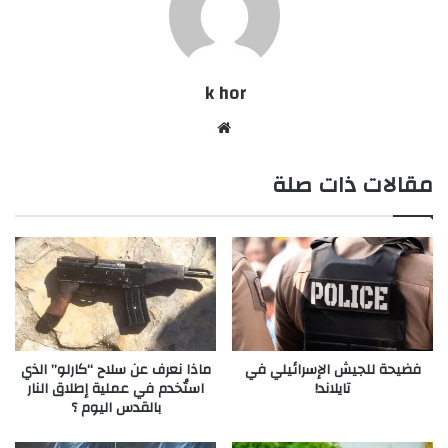
k hor
موقع
الويب
مقالات ذات صلة
فضيحة للجيش الإسرائيلي في
ماذا نعرف عن سلاح “كارلو” الذي
تايلاند!
استُخدم في عملية إطلاق النار
بالقدس اليوم ؟