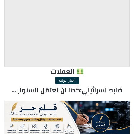
العملات
أخبار دولية
ضابط اسرائيلي:كدنا ان نعتقل السنوار …