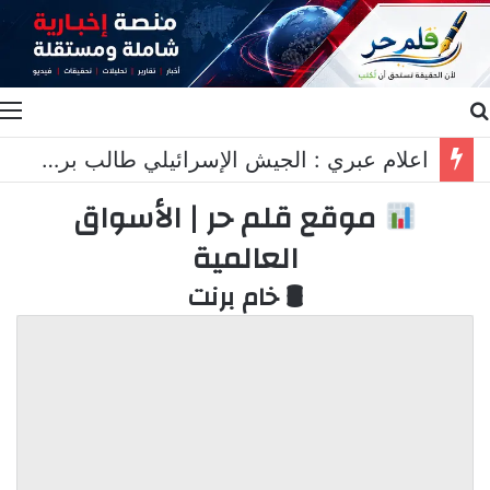
بحث عن
ا
اعلام عبري : الجيش الإسرائيلي طالب برد عسكري قاسٍ في لبنان..
موقع قلم حر | الأسواق
العالمية
🛢 خام برنت