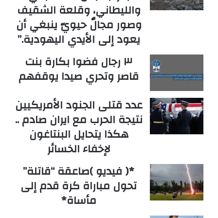
والليطاني، وقلعة الشقيف
وصور مجالٌ حيويّ ينبغي أن
يعود إلى الأيدي اليهودية.”
٣ رجال فضوا بكارة بنت
قاصر وتحري صيدا يوقفهم
عدد قتلى الجنود الأمريكيين
نتيجة الحرب مع ايران صادم ..
هكذا يتحايل البنتاغون
لإخفاء الخسائر
*( فيديو )صاعقة “قاتلة”
تحول مباراة كرة قدم إلى
مأساة*