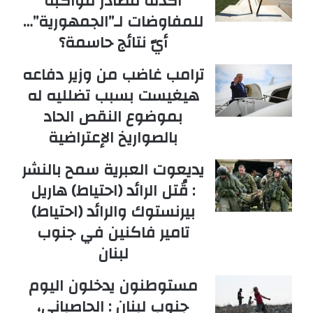
أكدته مصادر مواكبة
للمفاوضات لـ”الجمهورية”…
أيّ نتائج حاسمة؟
ترامب غاضب من وزير دفاعه
هيغيست بسبب تضلليه له
بموضوع النقص الحاد
بالصواريخ الإعتراضية
يديعوت العبرية سمح بالنشر
: قُتل الرائد (احتياط) هاريل
بيرنستوك والرائد (احتياط)
تامير فاكنين في جنوب
لبنان
مستوطنون يدخلون اليوم
جنوب لبنان : الحاصباني،